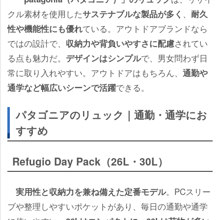
クル素材を使用した
、
サステナブルな製品が多く
耐久
ている。アウトドアブランドなら
性や機能性にも優れ
ではの設計で、
されてい
収納力や背負いやすさに配慮
る点も魅力だ。
で、男女問わず日
デザインはシンプル
常に取り入れやすい。アウトドアはもちろん、
通勤
できる。
通学など幅広いシーンで活躍
パタゴニアのリュック｜通勤・通学にお
すすめ
Refugio Day Pack（26L・30L）
。PCスリー
実用性と収納力を兼ね備えた定番モデル
ブや整理しやすいポケットがあり、毎日の通勤や通学