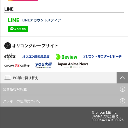
LINE
LINEアカウントメディア
PC版に切り替え
禁無断複写転載
クッキーの使用について
© oricon ME inc.
JASRAC許諾番号：
9009642140Y38026