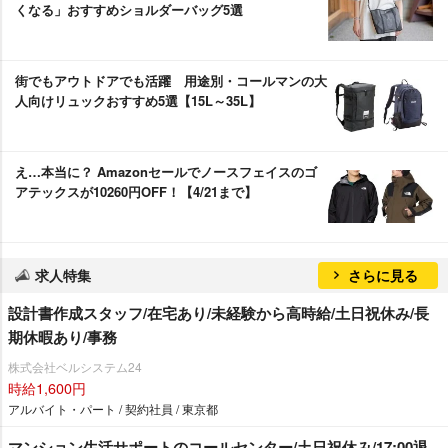
くなる」おすすめショルダーバッグ5選
街でもアウトドアでも活躍 用途別・コールマンの大
人向けリュックおすすめ5選【15L～35L】
え…本当に？ Amazonセールでノースフェイスのゴ
アテックスが10260円OFF！【4/21まで】
求人特集
さらに見る
設計書作成スタッフ/在宅あり/未経験から高時給/土日祝休み/長
期休暇あり/事務
株式会社ベルシステム24
時給1,600円
アルバイト・パート / 契約社員 / 東京都
マンション生活サポートのコールセンター/土日祝休み/17:00退