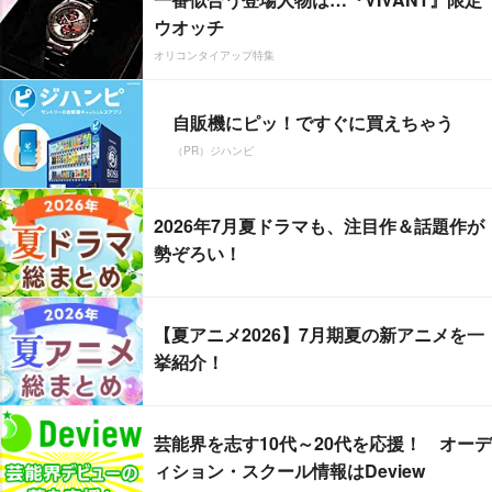
ウオッチ
オリコンタイアップ特集
自販機にピッ！ですぐに買えちゃう
（PR）ジハンピ
2026年7月夏ドラマも、注目作＆話題作が
勢ぞろい！
【夏アニメ2026】7月期夏の新アニメを一
挙紹介！
芸能界を志す10代～20代を応援！ オーデ
ィション・スクール情報はDeview