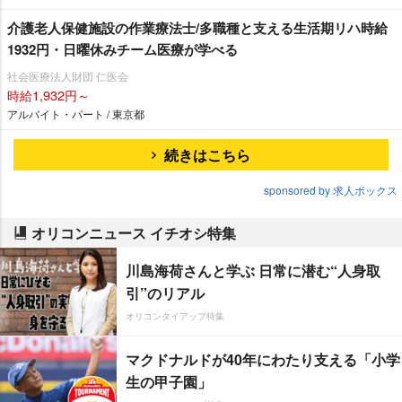
介護老人保健施設の作業療法士/多職種と支える生活期リハ時給
1932円・日曜休みチーム医療が学べる
社会医療法人財団 仁医会
時給1,932円～
アルバイト・パート / 東京都
続きはこちら
sponsored by 求人ボックス
オリコンニュース イチオシ特集
川島海荷さんと学ぶ 日常に潜む“人身取
引”のリアル
オリコンタイアップ特集
マクドナルドが40年にわたり支える「小学
生の甲子園」