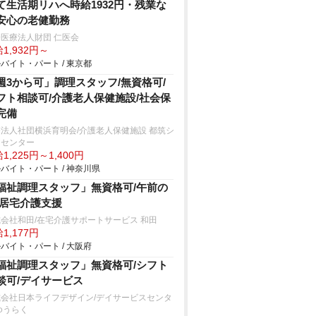
て生活期リハへ時給1932円・残業な
安心の老健勤務
医療法人財団 仁医会
1,932円～
バイト・パート / 東京都
週3から可」調理スタッフ/無資格可/
フト相談可/介護老人保健施設/社会保
完備
法人社団横浜育明会/介護老人保健施設 都筑シ
アセンター
1,225円～1,400円
バイト・パート / 神奈川県
福祉調理スタッフ」無資格可/午前の
/居宅介護支援
会社和田/在宅介護サポートサービス 和田
1,177円
バイト・パート / 大阪府
福祉調理スタッフ」無資格可/シフト
談可/デイサービス
式会社日本ライフデザイン/デイサービスセンタ
ゆうらく