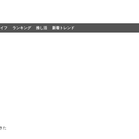
イフ
ランキング
推し活
新着トレンド
きた