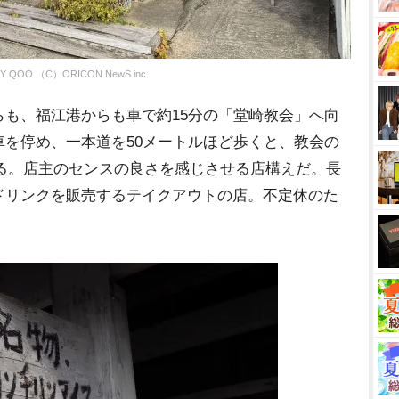
Y QOO （C）ORICON NewS inc.
も、福江港からも車で約15分の「堂崎教会」へ向
を停め、一本道を50メートルほど歩くと、教会の
がある。店主のセンスの良さを感じさせる店構えだ。長
ドリンクを販売するテイクアウトの店。不定休のた