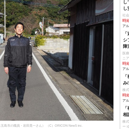
し
し
社会
時給
アル
「
シ
障
医療
ニ
時給
アル
「
み
株式
時給
アル
「
相
株
市の職員・岩田晃一さん） （C）ORICON NewS inc.
ー 