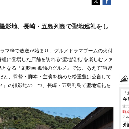
の撮影地、長崎・五島列島で聖地巡礼をし
ドラマ枠で放送が始まり、グルメドラマブームの火付
組に登場した店舗を訪れる“聖地巡礼”を楽しむファ
となる『劇映画 孤独のグルメ』では、あえて“容易
んだと、監督・脚本・主演を務めた松重豊は公言して
ルメ』の撮影地の一つ、長崎・五島列島で聖地巡礼を
「
午
株式
時給
アル
介