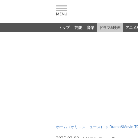
トップ
芸能
音楽
ドラマ&映画
アニメ
ホーム（オリコンニュース）
Drama&Movie T