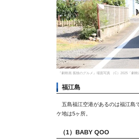
『劇映画 孤独のグルメ』場面写真 （C）2025「劇
福江島
五島福江空港があるのは福江島で
ケ地は5ヶ所。
（1）BABY QOO