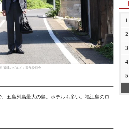
1
2
3
4
映画 孤独のグルメ」製作委員会
5
、五島列島最大の島。ホテルも多い。福江島のロ