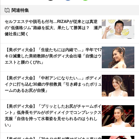
関連特集
セルフエステや脱毛も付与…RIZAPが従来とは真逆
の“低価格ジム”路線を拡大、果たして勝算は？ 瀬戸
健社長に聞く
【美ボディ大会】「生徒たちには内緒で…」半年で17
キロ減量した美術教師が美ボディ大会出場「自慢はウ
エストと腰のくびれ」
【美ボディ大会】「中村アンになりたい…」ボディメ
イクに打ち込む30歳の学校教員「引き締まったボリュ
ームのあるお尻が自慢」
【美ボディ大会】「プリッとしたお尻がチャームポイ
ント」低身長モデルがボディメイクでコンプレックス
克服「自信を持って水着姿を見せられるのはうれし
い」
【美ボディ大会】「70キロの私が痩せてビキニ姿に自