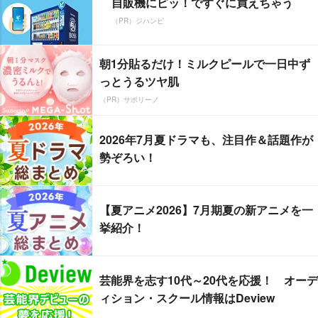
自販機にピッ！ですぐに買えちゃう
（PR）ジハンピ
朝1分貼るだけ！ミルクピールで一日中ず
っとうるツヤ肌
（PR）サボリーノ
2026年7月夏ドラマも、注目作＆話題作が
勢ぞろい！
【夏アニメ2026】7月期夏の新アニメを一
挙紹介！
芸能界を志す10代～20代を応援！ オーデ
ィション・スクール情報はDeview