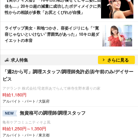
信も…」20キロ超の減量に成功したボディメイクに男
性からの相談が多数「お尻とくびれが自慢」
ライザップ美女・和地つかさ、容姿イジリにも「“寛
容じゃないといけない”雰囲気があった」10キロ超ダ
イエットの本音
求人特集
さらに見る
「週2から可」調理スタッフ/調理師免許必須/午前のみ/デイサー
ビス
アデランテ 株式会社/宅老所あでらんて林寺生野本通りの家
時給1,180円
アルバイト・パート / 大阪府
無資格可の調理師/調理スタッフ
NEW
亀有ケアコミュニティそよ風
時給1,250円～1,350円
アルバイト・パート / 東京都