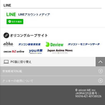
LINE
LINEアカウントメディア
PC版に切り替え
禁無断複写転載
クッキーの使用について
© oricon ME inc.
JASRAC許諾番号：
9009642140Y38026