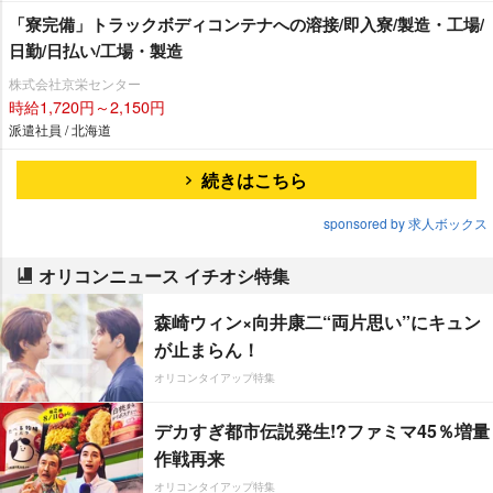
「寮完備」トラックボディコンテナへの溶接/即入寮/製造・工場/
日勤/日払い/工場・製造
株式会社京栄センター
時給1,720円～2,150円
派遣社員 / 北海道
続きはこちら
sponsored by 求人ボックス
オリコンニュース イチオシ特集
森崎ウィン×向井康二“両片思い”にキュン
が止まらん！
オリコンタイアップ特集
デカすぎ都市伝説発生!?ファミマ45％増量
作戦再来
オリコンタイアップ特集