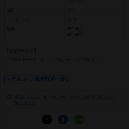
ーエール
品目
ビール
アルコール分
4.5％
容量
350ml缶
500ml缶
【公式サイト】
→
WITH BEER | サッポロビール
（外部サイト）
→アルコール飲料TOPへ戻る
新商品
ドリンク
酒・アルコール
ビール・発泡酒・新ジャンル
商品レビュー