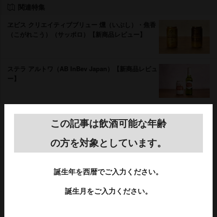
関連特集
ヱビス クリエイティブブリュー 燻（いぶし）・焦香
（こがれこう）（サッポロ）【新商品レビュー】
ステラ アルトワ（AB InBev Japan）【新商品レビュ
ー】
金麦〈ぬくもりの窓灯り〉（サントリー）【新商品レ
ビュー】
この記事は飲酒可能な年齢
の方を対象としています。
ヒューガルデン グリーンアップル（AB Inbev
Japan）【新商品】
誕生年を西暦でご入力ください。
誕生月をご入力ください。
キリン一番搾り（キリン）【新商品レビュー】