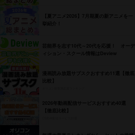
【夏アニメ2026】7月期夏の新アニメを一
挙紹介！
芸能界を志す10代～20代を応援！ オーデ
ィション・スクール情報はDeview
漫画読み放題サブスクおすすめ11選【徹底
比較】
オリコン顧客満足度ランキング
2026年動画配信サービスおすすめ40選
【徹底比較】
CS動画配信サービス20選