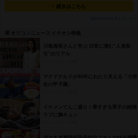
続きはこちら
sponsored by 求人ボックス
オリコンニュース イチオシ特集
川島海荷さんと学ぶ 日常に潜む“人身取
引”のリアル
オリコンタイアップ特集
マクドナルドが40年にわたり支える「小学
生の甲子園」
オリコンタイアップ特集
イケメンてんこ盛り！尊すぎる男子の純情
ラブに胸キュン
オリコンタイアップ特集
デカすぎ都市伝説発生!?ファミマ45％増量