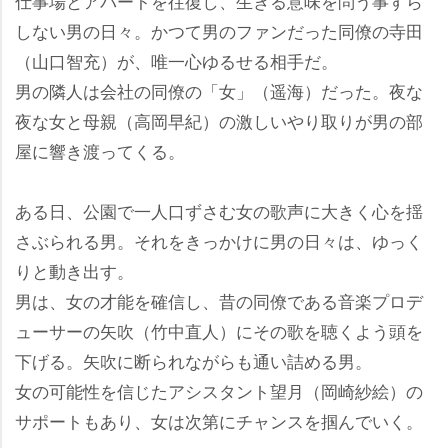
仕事場とアパートを往復し、生きる意味を問う事すら
しない男の日々。かつて男のファンだった同僚の寺田
（山口智充）が、唯一心ゆるせる相手だ。
男の隣人は会社の同僚の「女」（遥海）だった。夜な
夜な女と母親（高岡早紀）の激しいやり取りが男の部
屋に響き渡ってくる。
ある日、公園で一人口ずさむ女の歌声に大きく心を揺
さぶられる男。それをきっかけに男の日々は、ゆっく
りと動き出す。
男は、女の才能を確信し、昔の同僚である音楽プロデ
ューサーの矢吹（竹中直人）にその歌を聴くよう頭を
下げる。矢吹に断られながらも通い詰める男。
女の可能性を信じたアシスタント望月（岡崎紗絵）の
サポートもあり、女は次第にチャンスを掴んでいく。