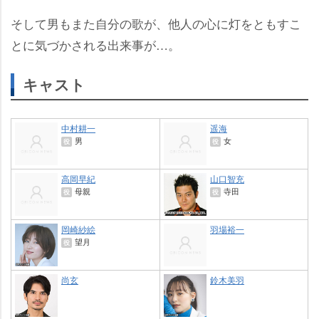
そして男もまた自分の歌が、他人の心に灯をともすこ
とに気づかされる出来事が…。
キャスト
中村耕一
遥海
男
女
役
役
高岡早紀
山口智充
母親
寺田
役
役
岡崎紗絵
羽場裕一
望月
役
尚玄
鈴木美羽