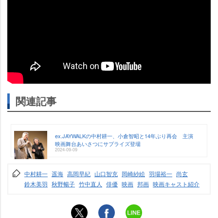
関連記事
ex.JAYWALKの中村耕一、小倉智昭と14年ぶり再会 主演
映画舞台あいさつにサプライズ登場
2024-09-09
中村耕一
遥海
高岡早紀
山口智充
岡崎紗絵
羽場裕一
尚玄
鈴木美羽
秋野暢子
竹中直人
俳優
映画
邦画
映画キャスト紹介