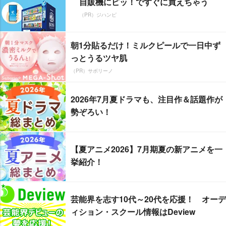
自販機にピッ！ですぐに買えちゃう
（PR）ジハンピ
朝1分貼るだけ！ミルクピールで一日中ず
っとうるツヤ肌
（PR）サボリーノ
2026年7月夏ドラマも、注目作＆話題作が
勢ぞろい！
【夏アニメ2026】7月期夏の新アニメを一
挙紹介！
芸能界を志す10代～20代を応援！ オーデ
ィション・スクール情報はDeview