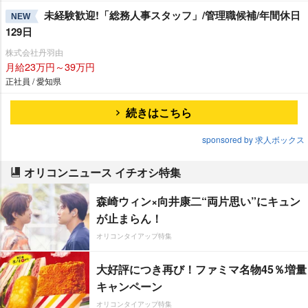
未経験歓迎!「総務人事スタッフ」/管理職候補/年間休日
NEW
129日
株式会社丹羽由
月給23万円～39万円
正社員 / 愛知県
続きはこちら
sponsored by 求人ボックス
オリコンニュース イチオシ特集
森崎ウィン×向井康二“両片思い”にキュン
が止まらん！
オリコンタイアップ特集
大好評につき再び！ファミマ名物45％増量
キャンペーン
オリコンタイアップ特集