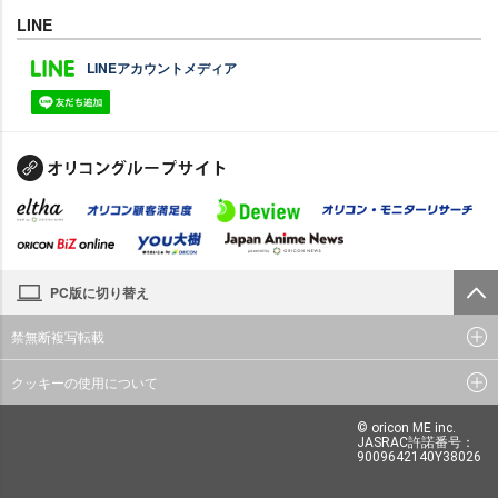
LINE
LINEアカウントメディア
PC版に切り替え
禁無断複写転載
クッキーの使用について
© oricon ME inc.
JASRAC許諾番号：
9009642140Y38026