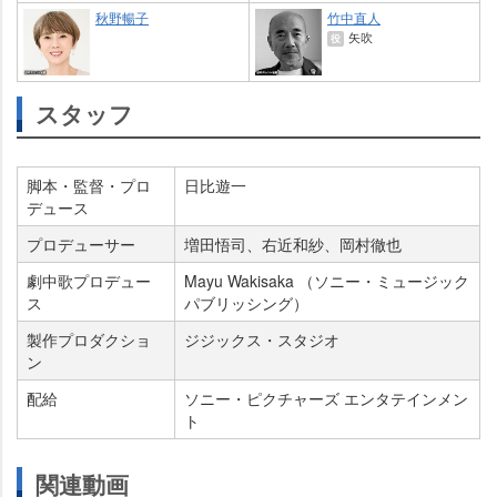
秋野暢子
竹中直人
矢吹
役
スタッフ
脚本・監督・プロ
日比遊一
デュース
プロデューサー
増田悟司、右近和紗、岡村徹也
劇中歌プロデュー
Mayu Wakisaka （ソニー・ミュージック
ス
パブリッシング）
製作プロダクショ
ジジックス・スタジオ
ン
配給
ソニー・ピクチャーズ エンタテインメン
ト
関連動画