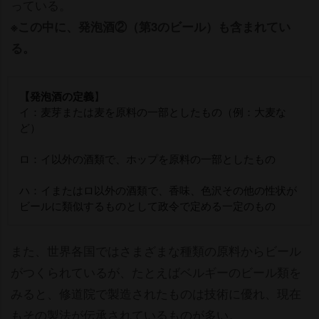
っている。
※この中に、発泡酒②（第3のビール）も含まれてい
る。
【発泡酒の定義
】
イ：麦芽または麦を原料の一部としたもの（例：大麦な
ど）
ロ：イ以外の酒類で、ホップを原料の一部としたもの
ハ：イまたはロ以外の酒類で、香味、色沢その他の性状が
ビールに類似するものとして政令で定める一定のもの
また、世界各国ではさまざまな種類の原料からビール
がつくられているが、たとえばベルギーのビール類を
みると、修道院で製造されたものは技術に優れ、現在
もその製法が伝承されているものが多い。