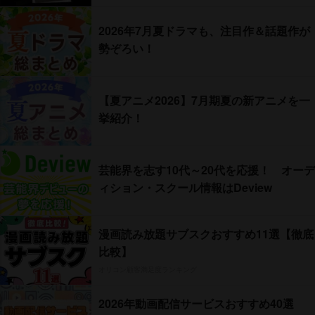
2026年7月夏ドラマも、注目作＆話題作が
勢ぞろい！
【夏アニメ2026】7月期夏の新アニメを一
挙紹介！
芸能界を志す10代～20代を応援！ オーデ
ィション・スクール情報はDeview
漫画読み放題サブスクおすすめ11選【徹底
比較】
オリコン顧客満足度ランキング
2026年動画配信サービスおすすめ40選