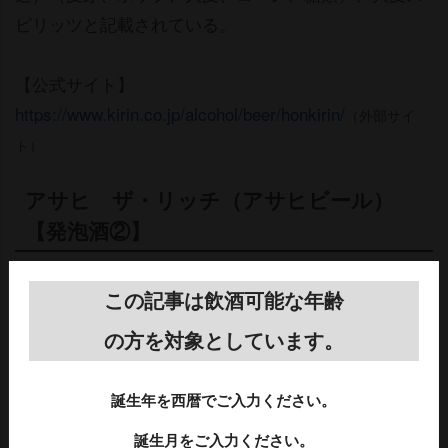
ピリッツと記載されている。
【公式サイト】
https://www.kirin.co.jp/alcohol/beer/honkirin/
（外部サイ
ト）
アサヒ ザ・リッチ（アサヒビール）
【発泡酒②】
第3のビールとしてアサヒビールから販売されているの
この記事は飲酒可能な年齢
が「ザ・リッチ」。
の方を対象としています。
目指したのは、“日々飲みたくなるプレミアム”。贅沢
誕生年を西暦でご入力ください。
醸造で丁寧にこだわってつくり、豊かな麦のうまみと
飲み飽きない余韻を実現。
誕生月をご入力ください。