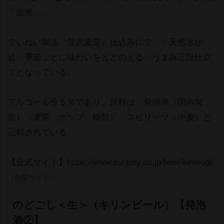
「金麦」。
ていねい製法『贅沢麦芽』仕込みにて、・天然水仕
込・季節ごとに味わいをととのえる・うまみ三段仕立
てとなっている。
アルコール分５％であり、原料は、発泡酒（国内製
造）（麦芽、ホップ、糖類）、スピリッツ（小麦）と
記載されている。
【公式サイト】
https://www.suntory.co.jp/beer/kinmugi/
（外部サイト）
のどごし＜生＞（キリンビール）【発泡
酒②】