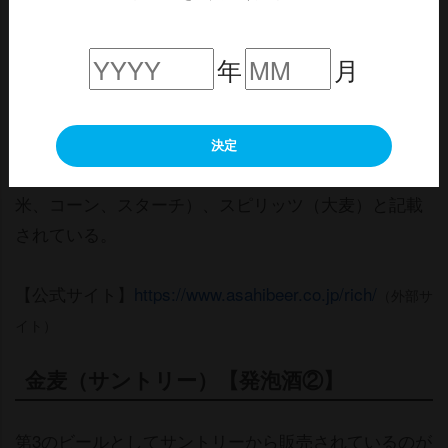
アルコール分は、少し高めの６％。ふだんの夜のひと
年
月
ときにリッチな時間を提供し、心が輝き、気持ちが華
かになる商品となっている。
決定
原料は、発泡酒（国内製造）（麦芽、ホップ、大麦、
米、コーン、スターチ）、スピリッツ（大麦）と記載
されている。
【公式サイト】
https://www.asahibeer.co.jp/rich/
（外部サ
イト）
金麦（サントリー）【発泡酒②】
第3のビールとしてサントリーから販売されているのが