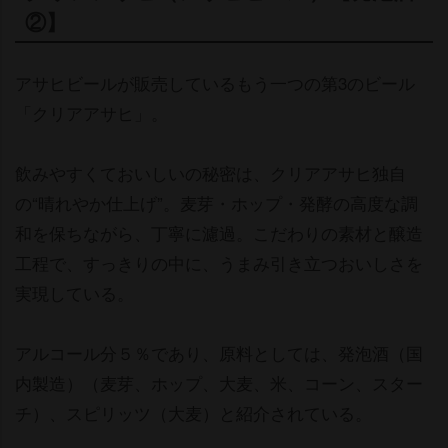
②】
アサヒビールが販売しているもう一つの第3のビール
「クリアアサヒ」。
飲みやすくておいしいの秘密は、クリアアサヒ独自
の“晴れやか仕上げ”。麦芽・ホップ・発酵の高度な調
和を保ちながら、丁寧に濾過。こだわりの素材と醸造
工程で、すっきりの中に、うまみ引き立つおいしさを
実現している。
アルコール分５％であり、原料としては、発泡酒（国
内製造）（麦芽、ホップ、大麦、米、コーン、スター
チ）、スピリッツ（大麦）と紹介されている。