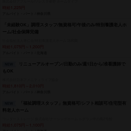
株式会社アプルール/ソレスタ秦野 ホームタイプ
時給1,225円
アルバイト・パート / 神奈川県
「未経験OK」調理スタッフ/無資格可/午後のみ/特別養護老人ホ
ーム/社会保障完備
社会福祉法人孝仁会/特別養護老人ホーム 清和園
時給1,075円～1,200円
アルバイト・パート / 北海道
リニューアルオープン/日勤のみ/週1日から/准看護師で
NEW
もOK
株式会社日本アメニティライフ協会
時給1,810円～2,010円
アルバイト・パート / 神奈川県
「福祉調理スタッフ」無資格可/シフト相談可/住宅型有
NEW
料老人ホーム
ワンダーストレージ 株式会社/ナーシングホーム ルグラン中の島2号館
時給1,075円～1,100円
アルバイト・パート / 北海道