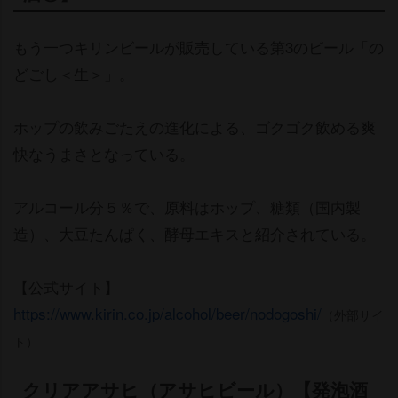
もう一つキリンビールが販売している第3のビール「の
どごし＜生＞」。
ホップの飲みごたえの進化による、ゴクゴク飲める爽
快なうまさとなっている。
アルコール分５％で、原料はホップ、糖類（国内製
造）、大豆たんぱく、酵母エキスと紹介されている。
【公式サイト】
https://www.kirin.co.jp/alcohol/beer/nodogoshi/
（外部サイ
ト）
クリアアサヒ（アサヒビール）【発泡酒