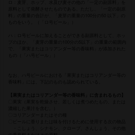
ロ：麦芽、ホップ、水及び麦その他の「一定の副原料」を
原料として発酵させたものである。ただし、「一定の副原
料」の重量の合計が、「麦芽の重量の100分の50 以下」の
ものをいう。（「ロ号ビール」）
ハ：ロ号ビールに加えることができる副原料として、ホッ
プのほか、「麦芽の重量の100分の5以下」の重量の範囲内
で、「果実またはコリアンダー等の香味料」が添加された
もの（「ハ号ビール」）
なお、ハ号ビールにおける「果実またはコリアンダー等の
香味料」には、下記のものも認められている。
【果実またはコリアンダー等の香味料」に含まれるもの】
〇果実（果実を乾燥させ、若しくは煮つめたもの、または
濃縮した果汁を含む。）
〇コリアンダーまたはその種
〇ビールに香りまたは味を付けるために使用する次の物品
・こしょう、シナモン、クローブ、さんしょう、その他
の香辛料またはその原料