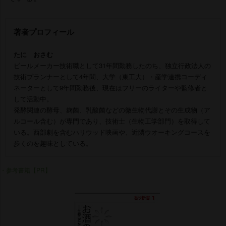
著者プロフィール
たに おさむ
ビールメーカー技術職として31年間勤務したのち、独立行政法人の
技術プランナーとして4年間、大学（東工大）・産学連携コーディ
ネーターとして9年間勤務後、現在はフリーのライターや監修者と
して活動中。
発酵関連の酵母、麹菌、乳酸菌などの微生物代謝とその生成物（ア
ルコール含む）が専門であり、技術士（生物工学部門）を取得して
いる。西部劇を含むハリウッド映画や、近隣ウオーキングコースを
歩くのを趣味としている。
・参考書籍【PR】