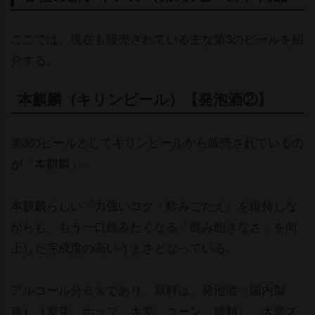
ここでは、現在も販売されている主な第3のビールを紹
介する。
本麒麟（キリンビール）【発泡酒②】
第3のビールとしてキリンビールから販売されているの
が「本麒麟」。
本麒麟らしい『力強いコク・飲みごたえ』を維持しな
がらも、もう一口飲みたくなる「飲み飽きなさ」を向
上した完成度の高いうまさとなっている。
アルコール分６％であり、原料は、発泡酒（国内製
造）（麦芽、ホップ、大麦、コーン、糖類）、大麦ス