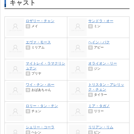
キャスト
ロザリー・チャン
サンドラ・オー
メイ
ミン
役
役
エヴァ・モース
ヘイン・パク
ミリアム
アビー
役
役
マイトレイ・ラマクリシ
オライオン・リー
ュナン
ジン
役
プリヤ
役
ワイ・チン・ホー
トリスタン・アレリッ
ク・チェン
おばあちゃん
役
タイラー
役
ロリー・タン・チン
ミア・タガノ
チェン
リリー
役
役
シェリー・コーラ
リリアン・リム
ヘレン
ピン
役
役