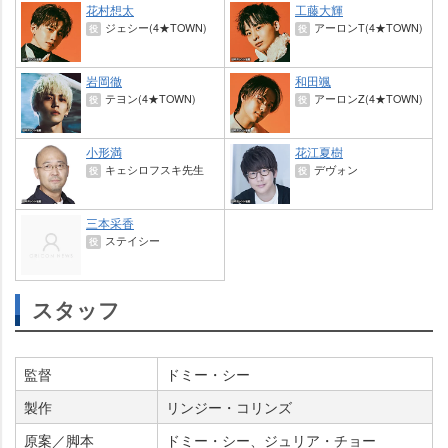
花村想太
工藤大輝
ジェシー(4★TOWN)
アーロンT(4★TOWN)
役
役
岡徹
和田颯
テヨン(4★TOWN)
アーロンZ(4★TOWN)
役
役
小形満
花江夏樹
キェシロフスキ先生
デヴォン
役
役
三本采香
ステイシー
役
スタッフ
監督
ドミー・シー
製作
リンジー・コリンズ
原案／脚本
ドミー・シー、ジュリア・チョー