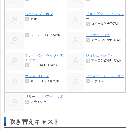
ジェームズ・ホン
ジョーダン・フィッシャ
ー
ガオ
役
ロベール(4★TOWN)
役
トファー・ゴゥ
ジェシー(4★TOWN)
役
アーロンT(4★TOWN)
役
グレーソン・ヴィジャヌ
ジョシュ・レヴィ
エヴァ
アーロンZ(4★TOWN)
役
テヨン(4★TOWN)
役
サシャ・ロイズ
アディー・チャンドラー
キェシロフスキ先生
デヴォン
役
役
リリー・サンフェリッポ
ステイシー
役
吹き替えキャスト