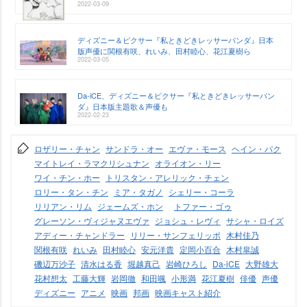
2022-03-09
ディズニー＆ピクサー『私ときどきレッサーパンダ』日本
版声優に関根有咲、れいみ、田村睦心、花江夏樹ら
2022-03-05
Da-iCE、ディズニー＆ピクサー『私ときどきレッサーパン
ダ』日本版主題歌＆声優も
2022-02-23
ロザリー・チャン
サンドラ・オー
エヴァ・モース
ヘイン・パク
マイトレイ・ラマクリシュナン
オライオン・リー
ワイ・チン・ホー
トリスタン・アレリック・チェン
ロリー・タン・チン
ミア・タガノ
シェリー・コーラ
リリアン・リム
ジェームズ・ホン
トファー・ゴゥ
グレーソン・ヴィジャヌエヴァ
ジョシュ・レヴィ
サシャ・ロイズ
アディー・チャンドラー
リリー・サンフェリッポ
木村佳乃
関根有咲
れいみ
田村睦心
安元洋貴
定岡小百合
木村皐誠
磯辺万沙子
清水はる香
堀越真己
崎ひろし
Da-iCE
大野雄大
花村想太
工藤大輝
岡徹
和田颯
小形満
花江夏樹
俳優
声優
ディズニー
アニメ
映画
邦画
映画キャスト紹介