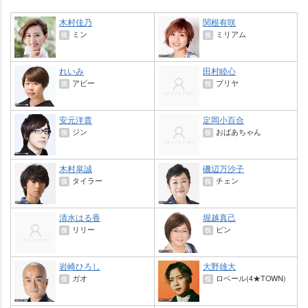
木村佳乃
関根有咲
ミン
ミリアム
役
役
れいみ
田村睦心
アビー
プリヤ
役
役
安元洋貴
定岡小百合
ジン
おばあちゃん
役
役
木村皐誠
磯辺万沙子
タイラー
チェン
役
役
清水はる香
堀越真己
リリー
ピン
役
役
崎ひろし
大野雄大
ガオ
ロベール(4★TOWN)
役
役