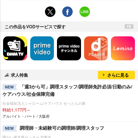
この作品をVODサービスで探す
求人特集
さらに見る
「週3から可」調理スタッフ/調理師免許必須/日勤のみ/
NEW
ケアハウス/社会保障完備
社会福祉法人シャローム/ケアハウス せっとんの家
時給1,177円～
アルバイト・パート / 大阪府
調理師・未経験可の調理師/調理スタッフ
NEW
障がい者支援センター 空希生