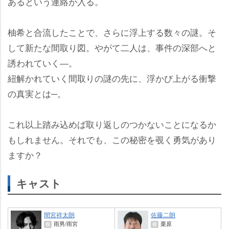
あるという連絡が入る。
柚希と合流したことで、さらに浮上する数々の謎。そ
して新たな間取り図。やがて二人は、事件の深部へと
誘われていく―。
紐解かれていく間取りの謎の先に、浮かび上がる衝撃
の真実とは─。
これ以上踏み込めば取り返しのつかないことになるか
もしれません。それでも、この秘密を覗く勇気があり
ますか？
キャスト
間宮祥太朗
佐藤二朗
雨男/雨宮
栗原
役
役