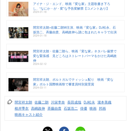
アイナ・ジ・エンド、映画『変な家』主題歌書き下ろ
し、“なにか・が・変”な予告変解禁【コメントあり】
2024-01-18
間宮祥太朗×佐藤二朗W主演、映画『変な家』DJ松永、石
坂浩二、斉藤由貴、高嶋政伸ら謎に包まれたキャラで出演
2024-01-18
間宮祥太朗・佐藤二朗ら、映画『変な家』ネタバレ厳禁で
変な緊張感 見どころはストレートパーマをかけた高嶋政
伸
2024-02-12
間宮祥太朗、ポルトガルでティッシュ配り 映画『変な
家』ポルト国際映画祭で審査員特別賞受賞
2024-03-11
間宮祥太朗
佐藤二朗
川栄李奈
長田成哉
DJ松永
瀧本美織
根岸季衣
高嶋政伸
斉藤由貴
石坂浩二
俳優
映画
邦画
映画キャスト紹介