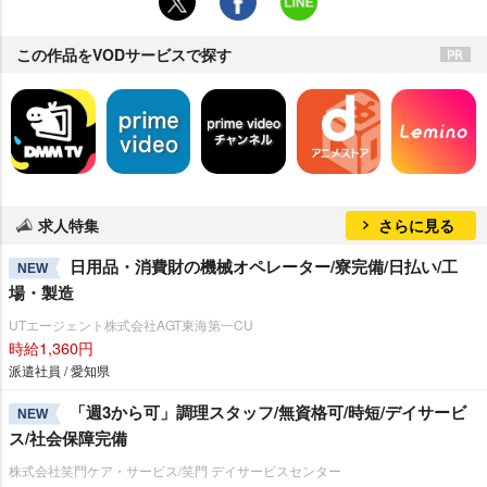
この作品をVODサービスで探す
求人特集
さらに見る
日用品・消費財の機械オペレーター/寮完備/日払い/工
NEW
場・製造
UTエージェント株式会社AGT東海第一CU
時給1,360円
派遣社員 / 愛知県
「週3から可」調理スタッフ/無資格可/時短/デイサービ
NEW
ス/社会保障完備
株式会社笑門ケア・サービス/笑門 デイサービスセンター