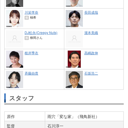
川栄李奈
長田成哉
柚希
役
DJ松永(Creepy Nuts)
瀧本美織
柳岡さん
役
根岸季衣
高嶋政伸
斉藤由貴
石坂浩二
スタッフ
原作
雨穴「変な家」（飛鳥新社）
監督
石川淳一