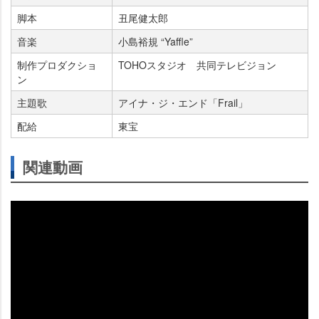
脚本
丑尾健太郎
音楽
小島裕規 “Yaffle”
制作プロダクショ
TOHOスタジオ 共同テレビジョン
ン
主題歌
アイナ・ジ・エンド「Frail」
配給
東宝
関連動画