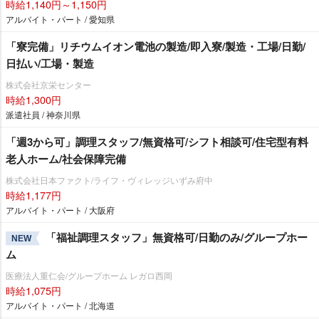
時給1,140円～1,150円
アルバイト・パート / 愛知県
「寮完備」リチウムイオン電池の製造/即入寮/製造・工場/日勤/
日払い/工場・製造
株式会社京栄センター
時給1,300円
派遣社員 / 神奈川県
「週3から可」調理スタッフ/無資格可/シフト相談可/住宅型有料
老人ホーム/社会保障完備
株式会社日本ファクト/ライフ・ヴィレッジいずみ府中
時給1,177円
アルバイト・パート / 大阪府
「福祉調理スタッフ」無資格可/日勤のみ/グループホー
NEW
ム
医療法人重仁会/グループホーム レガロ西岡
時給1,075円
アルバイト・パート / 北海道