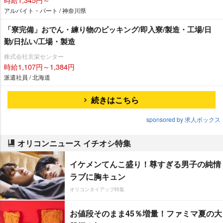
アルバイト・パート / 神奈川県
「寮完備」おでん・練り物のピッキング/即入寮/製造・工場/日
勤/日払い/工場・製造
株式会社京栄センター
時給1,107円～1,384円
派遣社員 / 北海道
続きはこちら
sponsored by 求人ボックス
オリコンニュース イチオシ特集
イケメンてんこ盛り！尊すぎる男子の純情
ラブに胸キュン
オリコンタイアップ特集
お値段そのまま45％増量！ファミマ夏の大