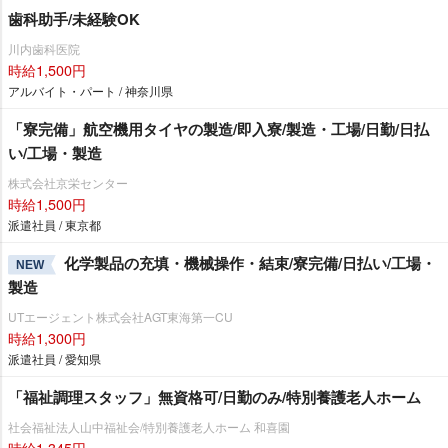
歯科助手/未経験OK
川内歯科医院
時給1,500円
アルバイト・パート / 神奈川県
「寮完備」航空機用タイヤの製造/即入寮/製造・工場/日勤/日払
い/工場・製造
株式会社京栄センター
時給1,500円
派遣社員 / 東京都
化学製品の充填・機械操作・結束/寮完備/日払い/工場・
NEW
製造
UTエージェント株式会社AGT東海第一CU
時給1,300円
派遣社員 / 愛知県
「福祉調理スタッフ」無資格可/日勤のみ/特別養護老人ホーム
社会福祉法人山中福祉会/特別養護老人ホーム 和喜園
時給1,345円～