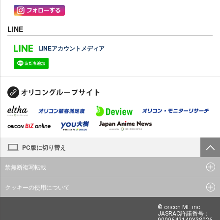
LINE
LINEアカウントメディア
PC版に切り替え
禁無断複写転載
クッキーの使用について
© oricon ME inc.
JASRAC許諾番号：
9009642140Y38026