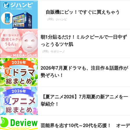
自販機にピッ！ですぐに買えちゃう
（PR）ジハンピ
朝1分貼るだけ！ミルクピールで一日中ず
っとうるツヤ肌
（PR）サボリーノ
2026年7月夏ドラマも、注目作＆話題作が
勢ぞろい！
【夏アニメ2026】7月期夏の新アニメを一
挙紹介！
芸能界を志す10代～20代を応援！ オーデ