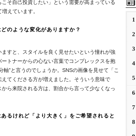
ちこそ自己投資したい」という需要が高まっている
て増えています。
1
はどのような変化がありますか？
2
3
ますと、スタイルを良く見せたいという憧れが強
パートナーからの心ない言葉でコンプレックスを抱
4
分軸”と言うのでしょうか。SNSの画像を見せて「こ
5
伝えてくださる方が増えました。そういう意味で
スから来院される方は、割合から言って少なくなっ
6
7
はあるけれど「より大きく」をご希望されると
8