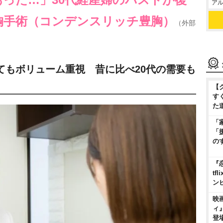
アル
胸手術（コンデンスリッチ豊胸）
（外部
てもボリューム重視 昔に比べ20代の需要も
【
す
た
「
「
の
『
t
ン
映
ィ
登