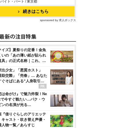
バイト・パート / 東京都
続きはこちら
sponsored by 求人ボックス
クイズ】夏祭りの定番！金魚
くいの「あの薄い紙が貼られ
道具」の正式名称｜これ、…
家出少女」「悪質ホスト」
援助交際」「売春」… あなた
すぐそばにある“人身取引…
恋は命がけ』で魅力炸裂！Ne
flixで今すぐ観たい…パク・ウ
ビンの名演が光る…
画『借りぐらしのアリエッテ
』キャスト・吹き替え声優・
場人物一覧／あらすじ