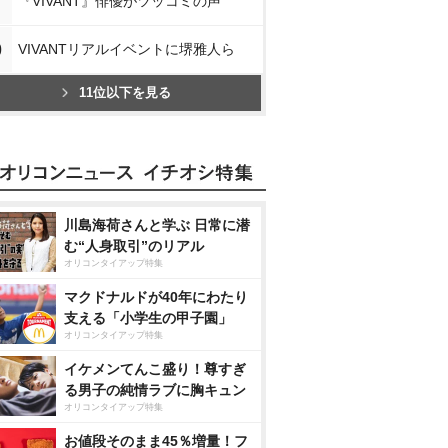
『VIVANT』俳優がツッコミの声
0
VIVANTリアルイベントに堺雅人ら
11位以下を見る
川島海荷さんと学ぶ 日常に潜
む“人身取引”のリアル
オリコンタイアップ特集
マクドナルドが40年にわたり
支える「小学生の甲子園」
オリコンタイアップ特集
イケメンてんこ盛り！尊すぎ
る男子の純情ラブに胸キュン
オリコンタイアップ特集
お値段そのまま45％増量！フ