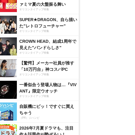
ァミマ夏の大盤振る舞い
オリコンタイアップ特集
SUPER★DRAGON、自ら描い
た”レトロフューチャー”
オリコンタイアップ特集
CROWN HEAD、結成1周年で
見えた”バンドらしさ”
オリコンタイアップ特集
【驚愕】メーカー社員が推す
「10万円台」神コスパPC
オリコンタイアップ特集
一番似合う登場人物は…『VIV
ANT』限定ウオッチ
オリコンタイアップ特集
自販機にピッ！ですぐに買え
ちゃう
（PR）ジハンピ
2026年7月夏ドラマも、注目
作＆話題作が勢ぞろい！