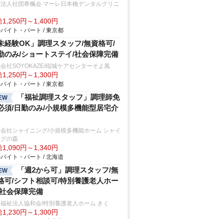
療法人社団希楓会 マーレ日本橋デンタルクリニ
ク
1,250円～1,400円
バイト・パート / 東京都
未経験OK」調理スタッフ/無資格可/
勤のみ/ショートステイ/社会保障完備
会社SOYOKAZE/稲城ケアセンターそよ風
1,250円～1,300円
バイト・パート / 東京都
「福祉調理スタッフ」調理師免
EW
必須/日勤のみ/小規模多機能型居宅介
会社シャイニング/小規模多機能ホーム シャイ
ングの森
1,090円～1,340円
バイト・パート / 北海道
「週2から可」調理スタッフ/無
EW
格可/シフト相談可/特別養護老人ホー
/社会保障完備
福祉法人協和会/特別養護老人ホーム きく
1,230円～1,300円