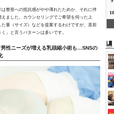
9
は整形への抵抗感がやや薄れたためか、それに伴
1
増えました。カウンセリングでご希望を伺った上
した量（サイズ）などを提案するわけですが、直前
きく」と言うパターンは多いです。
”男性ニーズが増える乳頭縮小術も…SNSの
化