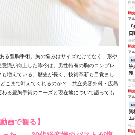
医
ッ
時給
アル
「
日
株式
時給
アル
ある豊胸手術。胸の悩みはサイズだけでなく、形
N
美意識が向上した昨今は、男性特有の胸のコンプレ
許
護
クも増えている。歴史が長く、技術革新も目覚まし
有限
をどこまで叶えてくれるのか？ 共立美容外科・広島
ニ
時給
変わる豊胸手術のニーズと現在地について語っても
アル
N
資
ム
を動画で観る】
社会
時給
った…」30代経産婦のバストが復