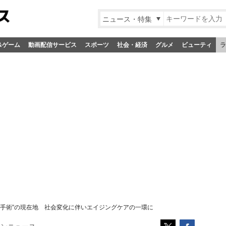
ニュース・特集
&ゲーム
動画配信サービス
スポーツ
社会・経済
グルメ
ビューティ
ラ
胸手術”の現在地 社会変化に伴いエイジングケアの一環に