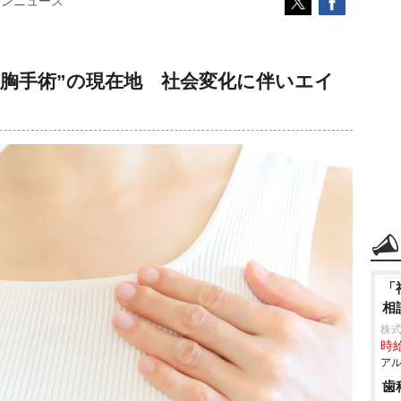
コンニュース
豊胸手術”の現在地 社会変化に伴いエイ
「
相
株
時給
アル
歯