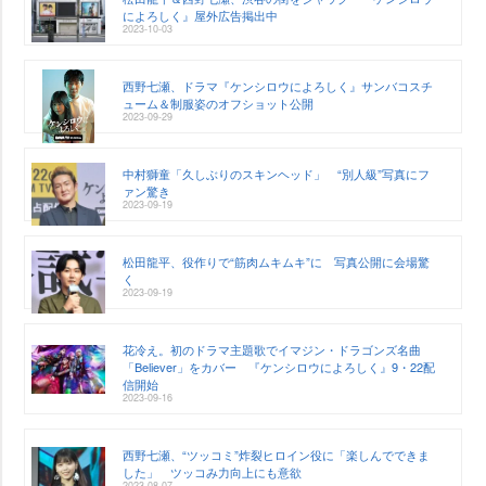
によろしく』屋外広告掲出中
2023-10-03
西野七瀬、ドラマ『ケンシロウによろしく』サンバコスチ
ューム＆制服姿のオフショット公開
2023-09-29
中村獅童「久しぶりのスキンヘッド」 “別人級”写真にフ
ァン驚き
2023-09-19
松田龍平、役作りで“筋肉ムキムキ”に 写真公開に会場驚
く
2023-09-19
花冷え。初のドラマ主題歌でイマジン・ドラゴンズ名曲
「Believer」をカバー 『ケンシロウによろしく』9・22配
信開始
2023-09-16
西野七瀬、“ツッコミ”炸裂ヒロイン役に「楽しんでできま
した」 ツッコみ力向上にも意欲
2023-08-07