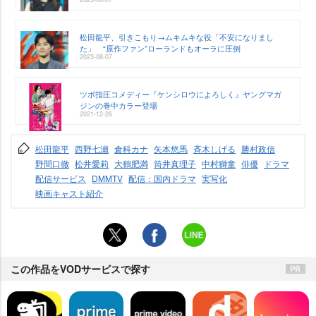
松田龍平、引きこもり→ムキムキな役「不安になりまし
た」 “原作ファン”ローランドもオーラに圧倒
2023-08-07
ツボ指圧コメディー『ケンシロウによろしく』ヤングマガ
ジンの巻中カラー登場
2021-12-26
松田龍平
西野七瀬
倉科カナ
矢本悠馬
斉木しげる
勝村政信
野間口徹
松井愛莉
大鶴肥満
筒井真理子
中村獅童
俳優
ドラマ
配信サービス
DMMTV
配信：国内ドラマ
実写化
映画キャスト紹介
この作品をVODサービスで探す