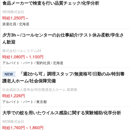
食品メーカーで検査を行い品質チェック/化学分析
WDB株式会社
時給1,250円～
派遣社員 / 北海道
夕方3h～/コールセンターのお仕事紹介/テスト休み柔軟/学生さ
ん歓迎
株式会社ベルシステム24
時給1,080円～1,100円
アルバイト・パート / 契約社員 / 北海道
「週2から可」調理スタッフ/無資格可/日勤のみ/特別養
NEW
護老人ホーム/社会保障完備
社会福祉法人愛寿会/特別養護老人ホーム 紫磨園
時給1,226円
アルバイト・パート / 東京都
大学での蚊を用いたウイルス感染に関する実験補助/化学分析
WDB株式会社
時給1,760円～1,860円