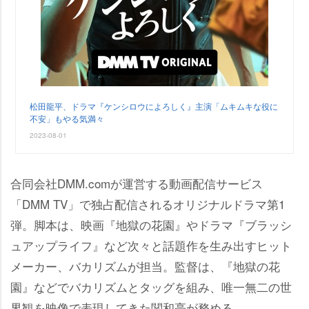
松田龍平、ドラマ『ケンシロウによろしく』主演「ムキムキな役に
不安」もやる気満々
2023-08-01
合同会社DMM.comが運営する動画配信サービス
「DMM TV」で独占配信されるオリジナルドラマ第1
弾。脚本は、映画『地獄の花園』やドラマ『ブラッシ
ュアップライフ』など次々と話題作を生み出すヒット
メーカー、バカリズムが担当。監督は、『地獄の花
園』などでバカリズムとタッグを組み、唯一無二の世
界観を映像で表現してきた関和亮が務める。