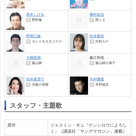
斉木しげる
勝村政信
野田修
西ヶ上
役
役
野間口徹
松井愛莉
ヨシトモカタコラス
沢村ルナ
役
役
大鶴肥満
義江和也
森山林
森山林の弟子
役
役
筒井真理子
中村獅童
沼倉の母親
木村猛志
役
役
スタッフ・主題歌
原作
ジャスミン・ギュ『ケンシロウによろし
く』（講談社「ヤングマガジン」連載）