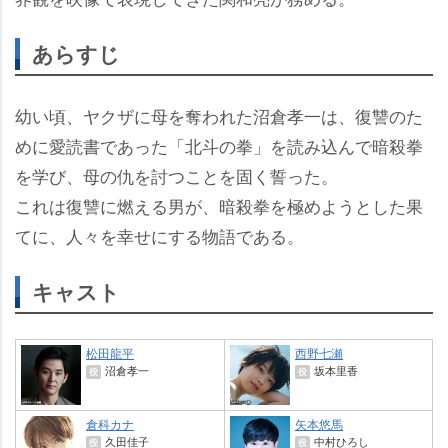
あらすじ
幼い頃、ヤクザに母を奪われた沼倉孝一は、復讐のた
めに愛読書であった「北斗の拳」を読み込んで暗殺拳
を学び、母の仇を討つことを固く誓った。
これは復讐に燃える男が、暗殺拳を極めようとした果
てに、人々を幸せにする物語である。
キャスト
松田龍平
西野七瀬
沼倉孝一
坂本里香
役
役
倉科カナ
矢本悠馬
久田佳子
中村ひろし
役
役