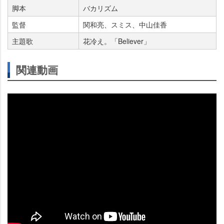
脚本
バカリズム
監督
関和亮、スミス、中山佳香
主題歌
花冷え。「Believer」
関連動画