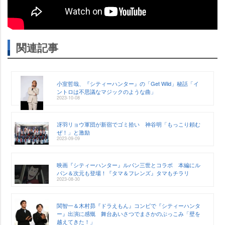
関連記事
小室哲哉、『シティーハンター』の「Get Wild」秘話「イ
ントロは不思議なマジックのような曲」
2023-10-08
冴羽リョウ軍団が新宿でゴミ拾い 神谷明「もっこり頼む
ぜ！」と激励
2023-09-09
映画『シティーハンター』ルパン三世とコラボ 本編にル
パン＆次元も登場！『タマ＆フレンズ』タマもチラリ
2023-08-30
関智一＆木村昴『ドラえもん』コンビで『シティーハンタ
ー』出演に感慨 舞台あいさつでまさかのぶっこみ「壁を
越えてきた！」