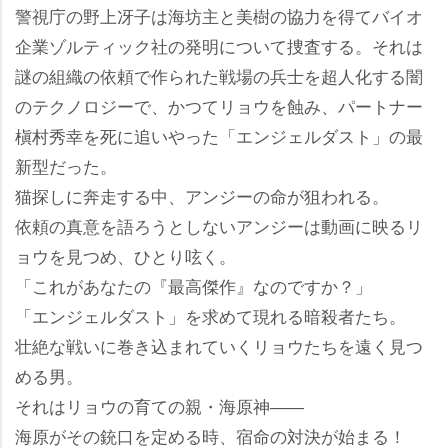
警視庁の野上冴子は海坊主と美樹の協力を得てバイオ
企業ゾルティック社の発明について捜査する。それは
謎の組織の依頼で作られた戦場の兵士を超人化する闇
のテクノロジーで、かつてリョウを蝕み、パートナー
槇村秀幸を死に追いやった「エンジェルダスト」の最
新型だった。
猫探しに奔走する中、アンジーの命が狙われる。
依頼の真意を語ろうとしないアンジーは動画に映るリ
ョウを見つめ、ひとり呟く。
「これがあなたの『最高傑作』なのですか？」
「エンジェルダスト」を求めて現れる暗殺者たち。
壮絶な戦いに巻き込まれていくリョウたちを遠く見つ
める男。
それはリョウの育ての親・海原神――
海原がその銃口を定める時、宿命の対決が始まる！