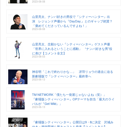
2023-08-08
山里亮太、ナンパ好きの男役で『シティーハンター』出
演 レジェンド声優から『DayDay.』とのギャップ絶賛？
「褒めてくださっているんですよね！」
2023-08-08
山里亮太、念願かない『シティーハンター』ゲスト声優
「世界に入れるということに感動」 “ナンパ好きな男”役
に喜び【コメント全文】
2023-08-03
神谷明「これで終わりかな…」 冴羽リョウの過去に迫る
新劇場版で『シティーハンター』最終章へ
2023-06-13
TM NETWORK「僕たち一発屋じゃないよね（笑）」
『劇場版シティーハンター』OPテーマを担当「最大のライ
バルが『Get Wild』」
2023-06-13
『劇場版シティーハンター』公開日は9・8に決定 沢城み
ゆき・堀内賢雄ら新キャストも発表【コメントあり】