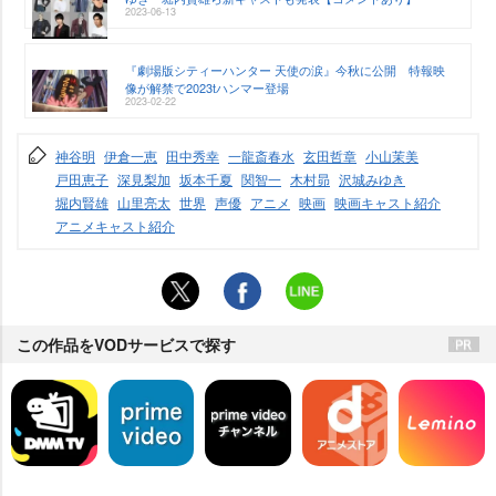
2023-06-13
『劇場版シティーハンター 天使の涙』今秋に公開 特報映
像が解禁で2023tハンマー登場
2023-02-22
神谷明
伊倉一恵
田中秀幸
一龍斎春水
玄田哲章
小山茉美
戸田恵子
深見梨加
坂本千夏
関智一
木村昴
沢城みゆき
堀内賢雄
山里亮太
世界
声優
アニメ
映画
映画キャスト紹介
アニメキャスト紹介
この作品をVODサービスで探す