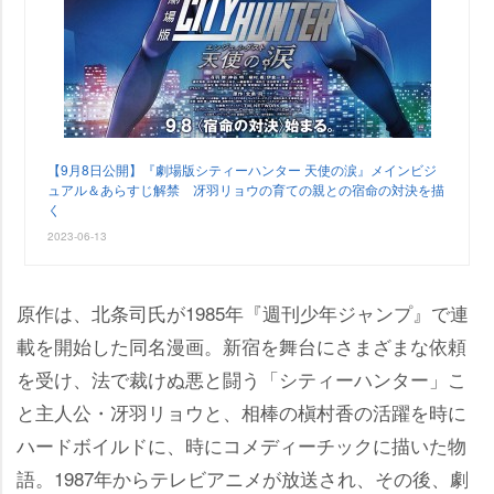
【9月8日公開】『劇場版シティーハンター 天使の涙』メインビジ
ュアル＆あらすじ解禁 冴羽リョウの育ての親との宿命の対決を描
く
2023-06-13
原作は、北条司氏が1985年『週刊少年ジャンプ』で連
載を開始した同名漫画。新宿を舞台にさまざまな依頼
を受け、法で裁けぬ悪と闘う「シティーハンター」こ
と主人公・冴羽リョウと、相棒の槇村香の活躍を時に
ハードボイルドに、時にコメディーチックに描いた物
語。1987年からテレビアニメが放送され、その後、劇