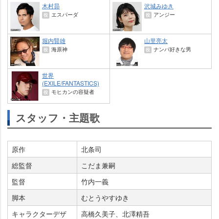
木村昴
沢城みゆき
エスパーダ
アンジー
役
役
堀内賢雄
山里亮太
海原神
ナンパ好きな男
役
役
世界
(EXILE/FANTASTICS)
モヒカンの容疑者
役
スタッフ・主題歌
原作
北条司
総監督
こだま兼嗣
監督
竹内一義
脚本
むとうやすゆき
キャラクターデザ
高橋久美子、北澤精吾