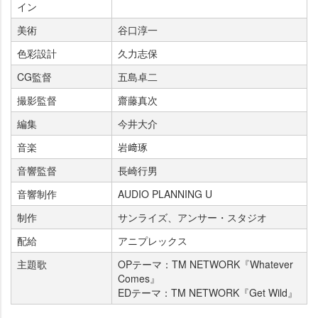
イン
美術
谷口淳一
色彩設計
久力志保
CG監督
五島卓二
撮影監督
齋藤真次
編集
今井大介
音楽
﨑琢
音響監督
長崎行男
音響制作
AUDIO PLANNING U
制作
サンライズ、アンサー・スタジオ
配給
アニプレックス
主題歌
OPテーマ：TM NETWORK『Whatever
Comes』
EDテーマ：TM NETWORK『Get Wild』