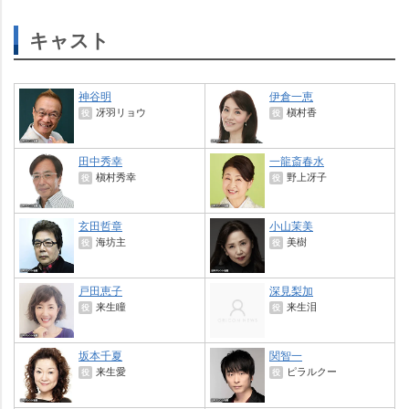
キャスト
神谷明
伊倉一恵
冴羽リョウ
槇村香
役
役
田中秀幸
一龍斎春水
槇村秀幸
野上冴子
役
役
玄田哲章
小山茉美
海坊主
美樹
役
役
戸田恵子
深見梨加
来生瞳
来生泪
役
役
坂本千夏
関智一
来生愛
ピラルクー
役
役