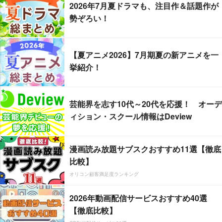
2026年7月夏ドラマも、注目作＆話題作が
勢ぞろい！
【夏アニメ2026】7月期夏の新アニメを一
挙紹介！
芸能界を志す10代～20代を応援！ オーデ
ィション・スクール情報はDeview
漫画読み放題サブスクおすすめ11選【徹底
比較】
オリコン顧客満足度ランキング
2026年動画配信サービスおすすめ40選
【徹底比較】