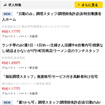
求人特集
さらに見る
「日勤のみ」調理スタッフ/調理師免許必須/特別養護老
NEW
人ホーム
社会福祉法人仁風会/特別養護老人ホーム ビオスの丘Ⅱ
時給1,177円
アルバイト・パート / 大阪府
ランチ帯のみ!週1日・1日3h～/主婦さん活躍中&扶養内可/残業な
し/絶品まかないが1円!/町田商店/ラーメン店のランチスタッフ
町田商店 保木間店
時給1,250円
アルバイト・パート / 東京都
「福祉調理スタッフ」無資格可/サービス付き高齢者向け住宅
株式会社メディカルシード/善幸苑 鶴見
時給1,177円
アルバイト・パート / 大阪府
「週1から可」調理スタッフ/調理師免許必須/日勤のみ/
NEW