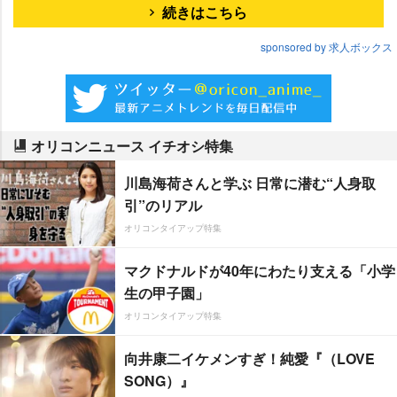
続きはこちら
sponsored by 求人ボックス
オリコンニュース イチオシ特集
川島海荷さんと学ぶ 日常に潜む“人身取
引”のリアル
オリコンタイアップ特集
マクドナルドが40年にわたり支える「小学
生の甲子園」
オリコンタイアップ特集
向井康二イケメンすぎ！純愛『（LOVE
SONG）』