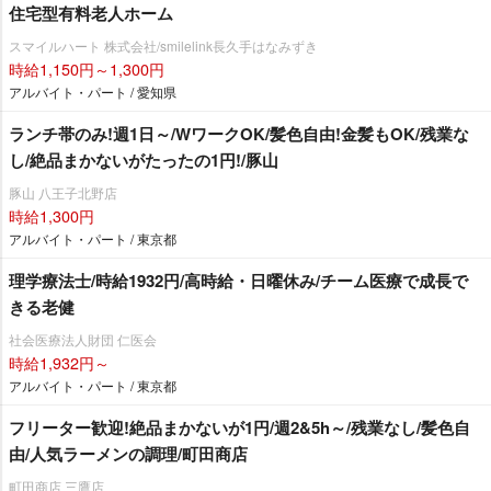
住宅型有料老人ホーム
スマイルハート 株式会社/smilelink長久手はなみずき
時給1,150円～1,300円
アルバイト・パート / 愛知県
ランチ帯のみ!週1日～/WワークOK/髪色自由!金髪もOK/残業な
し/絶品まかないがたったの1円!/豚山
豚山 八王子北野店
時給1,300円
アルバイト・パート / 東京都
理学療法士/時給1932円/高時給・日曜休み/チーム医療で成長で
きる老健
社会医療法人財団 仁医会
時給1,932円～
アルバイト・パート / 東京都
フリーター歓迎!絶品まかないが1円/週2&5h～/残業なし/髪色自
由/人気ラーメンの調理/町田商店
町田商店 三鷹店