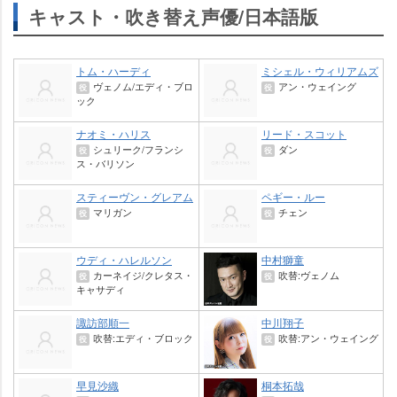
キャスト・吹き替え声優/日本語版
トム・ハーディ
ミシェル・ウィリアムズ
ヴェノム/エディ・ブロ
アン・ウェイング
役
役
ック
ナオミ・ハリス
リード・スコット
シュリーク/フランシ
ダン
役
役
ス・バリソン
スティーヴン・グレアム
ペギー・ルー
マリガン
チェン
役
役
ウディ・ハレルソン
中村獅童
カーネイジ/クレタス・
吹替:ヴェノム
役
役
キャサディ
諏訪部順一
中川翔子
吹替:エディ・ブロック
吹替:アン・ウェイング
役
役
早見沙織
桐本拓哉