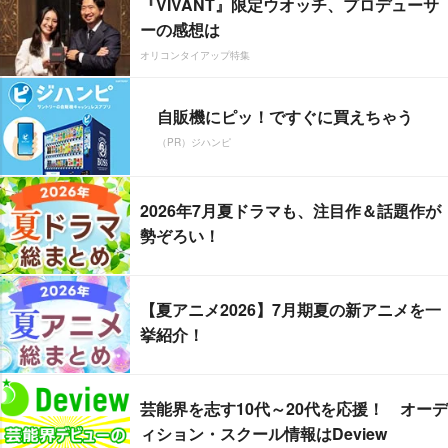
『VIVANT』限定ウオッチ、プロデューサ
ーの感想は
オリコンタイアップ特集
自販機にピッ！ですぐに買えちゃう
（PR）ジハンピ
2026年7月夏ドラマも、注目作＆話題作が
勢ぞろい！
【夏アニメ2026】7月期夏の新アニメを一
挙紹介！
芸能界を志す10代～20代を応援！ オーデ
ィション・スクール情報はDeview