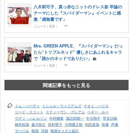
八木莉可子、真っ赤なニットのドレス姿 卒論の
テーマにした『スパイダーマン』イベントに感
激「感無量です」
ニュース｜音楽｜
Mrs. GREEN APPLE、『スパイダーマン』だっ
たら“トリプルネッド” 優しさにあふれるキャラ
で「誰かのネッドでありたい」
ニュース｜音楽｜
関連記事をもっと見る
トム・ハーディ
ミシェル・ウィリアムズ
ナオミ・ハリス
リード・スコット
スティーヴン・グレアム
ペギー・ルー
ウディ・ハレルソン
中村獅童
諏訪部順一
中川翔子
早見沙織
桐本拓哉
森川智之
田村聖子
片岡愛之助
内田直哉
俳優
声優
マーベル
映画
洋画
映画キャスト紹介