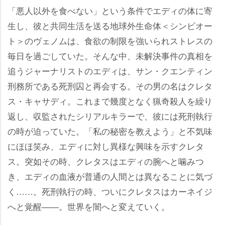
「悪人以外を食べない」という条件でエディの体に寄
生し、彼と共同生活を送る地球外生命体＜シンビオー
ト＞のヴェノムは、食欲の制限を強いられストレスの
毎日を過ごしていた。そんな中、未解決事件の真相を
追うジャーナリストのエディは、サン・クエンティン
刑務所である死刑囚と再会する。その男の名はクレタ
ス・キャサディ。これまで幾度となく猟奇殺人を繰り
返し、収監されたシリアルキラーで、彼には死刑執行
の時が迫っていた。「私の秘密を教えよう」と不気味
にほほ笑み、エディに対し異様な興味を示すクレタ
ス。突如その時、クレタスはエディの腕へと噛みつ
き、エディの血液が普通の人間とは異なることに気づ
く……。死刑執行の時、ついにクレタスはカーネイジ
へと覚醒――。世界を闇へと変えていく。