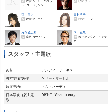
吹替:シュリーク/フラ
吹替:ダン
役
役
ンシス・バリソン
森川智之
田村聖子
吹替:マリガン
吹替:チェン
役
役
片岡愛之助
内田直哉
吹替:カーネイジ
吹替:クレタス・キャサ
役
役
ディ
スタッフ・主題歌
監督
アンディ・サーキス
脚本/原案/製作
ケリー・マーセル
原案/製作
トム・ハーディ
日本語吹替版主題
DISH//「Shout it out」
歌