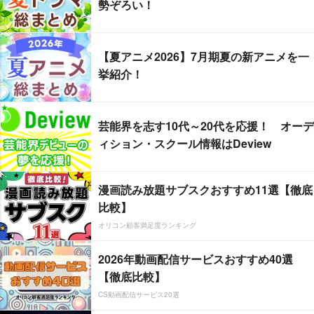
勢ぞろい！
【夏アニメ2026】7月期夏の新アニメを一
挙紹介！
芸能界を志す10代～20代を応援！ オーデ
ィション・スクール情報はDeview
漫画読み放題サブスクおすすめ11選【徹底
比較】
オリコン顧客満足度ランキング
2026年動画配信サービスおすすめ40選
【徹底比較】
CS動画配信サービス20選