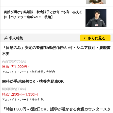
黄皓が明かす結婚観 秋倉諒子とは何でも言いあえる
仲【バチェラー連載Vol.2 後編】
求人特集
さらに見る
「日勤のみ」安定の警備/8h勤務/日払い可・シニア歓迎・履歴書
不要
髙菱管理株式会社
日給1万1,000円～
アルバイト・パート / 契約社員 / 大阪府
歯科助手/未経験OK・扶養内勤務OK
横浜国際矯正歯科
時給1,250円～1,350円
アルバイト・パート / 神奈川県
「時給1,300円～/週2日OK」語学が活かせる免税カウンタースタ