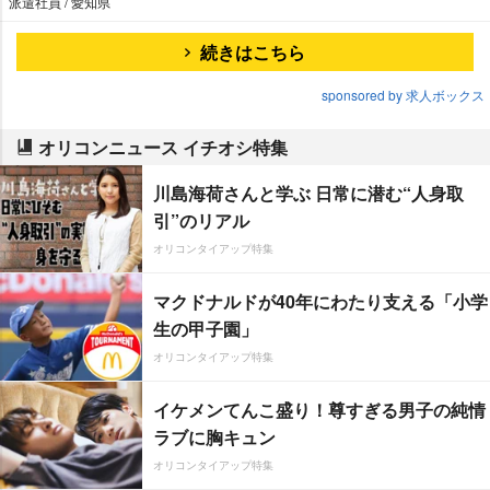
派遣社員 / 愛知県
続きはこちら
sponsored by 求人ボックス
オリコンニュース イチオシ特集
川島海荷さんと学ぶ 日常に潜む“人身取
引”のリアル
オリコンタイアップ特集
マクドナルドが40年にわたり支える「小学
生の甲子園」
オリコンタイアップ特集
イケメンてんこ盛り！尊すぎる男子の純情
ラブに胸キュン
オリコンタイアップ特集