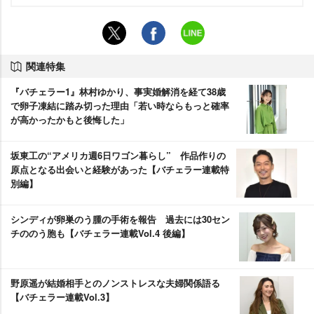
関連特集
『バチェラー1』林村ゆかり、事実婚解消を経て38歳
で卵子凍結に踏み切った理由「若い時ならもっと確率
が高かったかもと後悔した」
坂東工の“アメリカ週6日ワゴン暮らし” 作品作りの
原点となる出会いと経験があった【バチェラー連載特
別編】
シンディが卵巣のう腫の手術を報告 過去には30セン
チののう胞も【バチェラー連載Vol.4 後編】
野原遥が結婚相手とのノンストレスな夫婦関係語る
【バチェラー連載Vol.3】