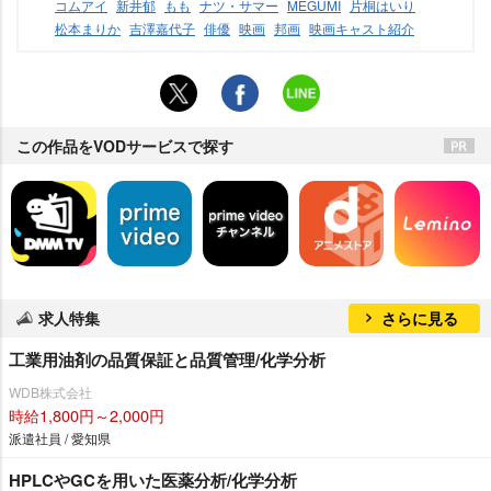
コムアイ
新井郁
もも
ナツ・サマー
MEGUMI
片桐はいり
松本まりか
吉澤嘉代子
俳優
映画
邦画
映画キャスト紹介
この作品をVODサービスで探す
求人特集
さらに見る
工業用油剤の品質保証と品質管理/化学分析
WDB株式会社
時給1,800円～2,000円
派遣社員 / 愛知県
HPLCやGCを用いた医薬分析/化学分析