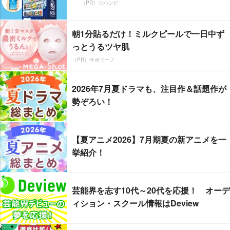
（PR）ジハンピ
朝1分貼るだけ！ミルクピールで一日中ず
っとうるツヤ肌
（PR）サボリーノ
2026年7月夏ドラマも、注目作＆話題作が
勢ぞろい！
【夏アニメ2026】7月期夏の新アニメを一
挙紹介！
芸能界を志す10代～20代を応援！ オーデ
ィション・スクール情報はDeview