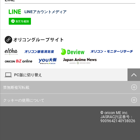
LINEアカウントメディア
PC版に切り替え
禁無断複写転載
クッキーの使用について
© oricon ME inc.
JASRAC許諾番号：
9009642140Y38026