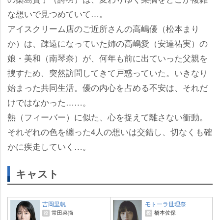
な想いで見つめていて…。
アイスクリーム店のご近所さんの高嶋優（松本まり
か）は、疎遠になっていた姉の高嶋愛（安達祐実）の
娘・美和（南琴奈）が、何年も前に出ていった父親を
捜すため、突然訪問してきて戸惑っていた。いきなり
始まった共同生活。優の内心を占める不安は、それだ
けではなかった……。
熱（フィーバー）に似た、心を捉えて離さない衝動。
それぞれの色を纏った4人の想いは交錯し、切なくも確
かに疾走していく…。
キャスト
吉岡里帆
モトーラ世理奈
常田菜摘
橋本佐保
役
役