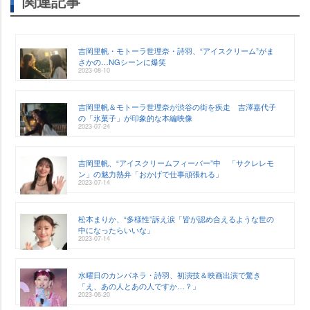
関連記事
吉岡里帆・モトーラ世理奈・詩羽、“アイスクリーム”がま
さかの…NGシーンに爆笑
2023-08-10
吉岡里帆＆モトーラ世理奈が渋谷の街を疾走 吉澤嘉代子
の「氷菓子」が印象的な本編映像
2023-07-24
吉岡里帆、“アイスクリームフィーバー”中 「サクレレモ
ン」の魅力熱弁「おかげで仕事頑張れる」
2023-07-14
松本まりか、“多様性”訴え涙「皆が認め合えるような世の
中になったらいいな」
2023-07-14
水曜日のカンパネラ・詩羽、初演技＆映画出演で驚き
「え、あの人とあの人ですか…？」
2023-06-20