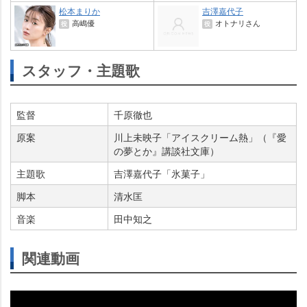
松本まりか
吉澤嘉代子
高嶋優
オトナリさん
役
役
スタッフ・主題歌
監督
千原徹也
原案
川上未映子「アイスクリーム熱」（『愛
の夢とか』講談社文庫）
主題歌
吉澤嘉代子「氷菓子」
脚本
清水匡
音楽
田中知之
関連動画