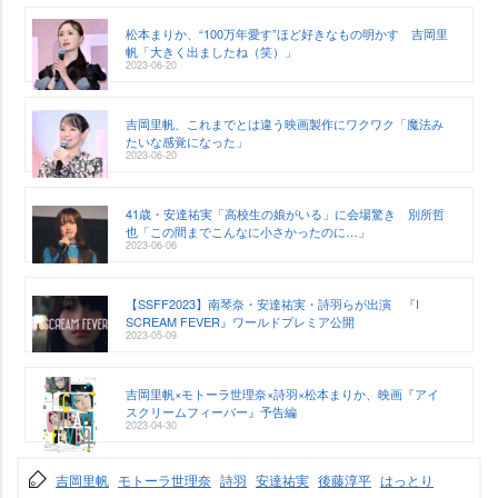
松本まりか、“100万年愛す”ほど好きなもの明かす 吉岡里
帆「大きく出ましたね（笑）」
2023-06-20
吉岡里帆、これまでとは違う映画製作にワクワク「魔法み
たいな感覚になった」
2023-06-20
41歳・安達祐実「高校生の娘がいる」に会場驚き 別所哲
也「この間までこんなに小さかったのに…」
2023-06-06
【SSFF2023】南琴奈・安達祐実・詩羽らが出演 『I
SCREAM FEVER』ワールドプレミア公開
2023-05-09
吉岡里帆×モトーラ世理奈×詩羽×松本まりか、映画『アイ
スクリームフィーバー』予告編
2023-04-30
吉岡里帆
モトーラ世理奈
詩羽
安達祐実
後藤淳平
はっとり