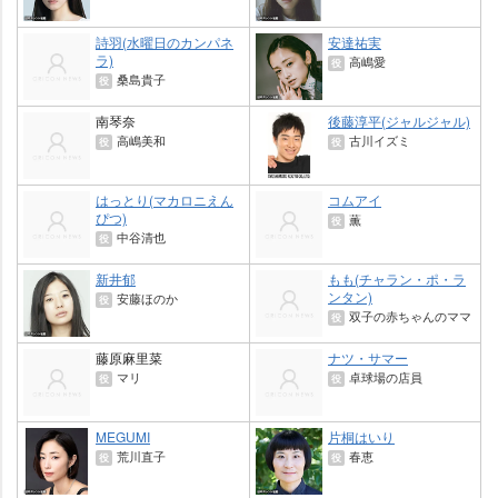
詩羽(水曜日のカンパネ
安達祐実
ラ)
高嶋愛
役
桑島貴子
役
南琴奈
後藤淳平(ジャルジャル)
高嶋美和
古川イズミ
役
役
はっとり(マカロニえん
コムアイ
ぴつ)
薫
役
中谷清也
役
新井郁
もも(チャラン・ポ・ラ
ンタン)
安藤ほのか
役
双子の赤ちゃんのママ
役
藤原麻里菜
ナツ・サマー
マリ
卓球場の店員
役
役
MEGUMI
片桐はいり
荒川直子
春恵
役
役