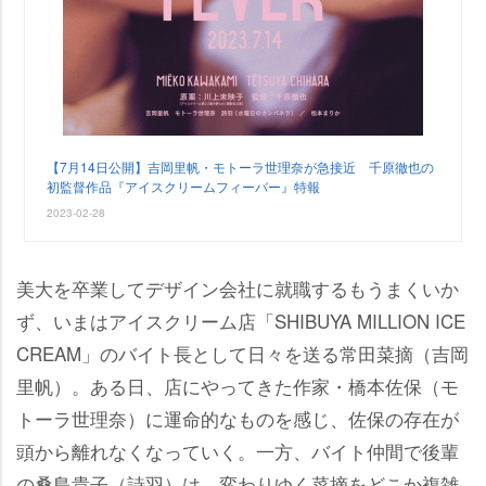
【7月14日公開】吉岡里帆・モトーラ世理奈が急接近 千原徹也の
初監督作品『アイスクリームフィーバー』特報
2023-02-28
美大を卒業してデザイン会社に就職するもうまくいか
ず、いまはアイスクリーム店「SHIBUYA MILLION ICE
CREAM」のバイト長として日々を送る常田菜摘（吉岡
里帆）。ある日、店にやってきた作家・橋本佐保（モ
トーラ世理奈）に運命的なものを感じ、佐保の存在が
頭から離れなくなっていく。一方、バイト仲間で後輩
の桑島貴子（詩羽）は、変わりゆく菜摘をどこか複雑