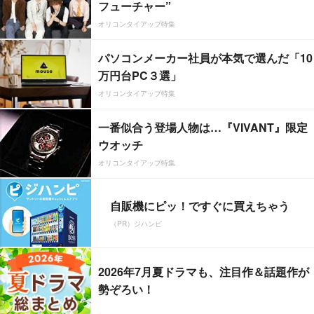
フューチャー”
オリコンタイアップ特集
パソコンメーカー社員が本気で選んだ「10
万円台PC３選」
オリコンタイアップ特集
一番似合う登場人物は…『VIVANT』限定
ウオッチ
オリコンタイアップ特集
自販機にピッ！ですぐに買えちゃう
（PR）ジハンピ
2026年7月夏ドラマも、注目作＆話題作が
勢ぞろい！