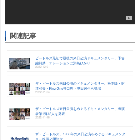
関連記事
ビートルズ最初で最後の来日公演ドキュメンタリー、予告
編解禁 ナレーションは満島ひかり
2022-12-01
ザ・ビートルズ来日公演のドキュメンタリー、松本隆・財
津和夫・King Gnu井口理・奥田民生ら登場
2022-11-24
ザ・ビートルズ来日公演をめぐるドキュメンタリー、出演
者第1弾42人を発表
2022-11-18
ザ・ビートルズ、1966年の来日公演をめぐるドキュメンタ
リー映画公開決定