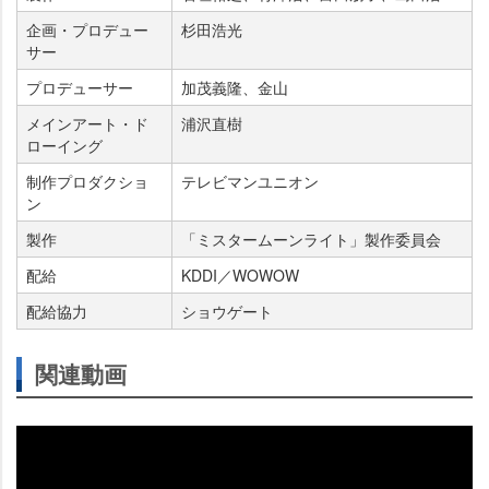
企画・プロデュー
杉田浩光
サー
プロデューサー
加茂義隆、金山
メインアート・ド
浦沢直樹
ローイング
制作プロダクショ
テレビマンユニオン
ン
製作
「ミスタームーンライト」製作委員会
配給
KDDI／WOWOW
配給協力
ショウゲート
関連動画