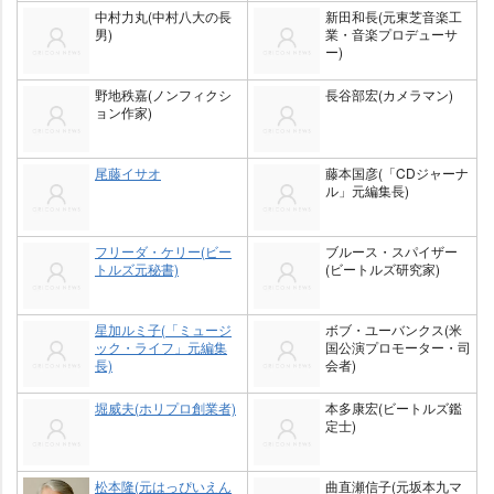
中村力丸(中村八大の長
新田和長(元東芝音楽工
男)
業・音楽プロデューサ
ー)
野地秩嘉(ノンフィクシ
長谷部宏(カメラマン)
ョン作家)
尾藤イサオ
藤本国彦(「CDジャーナ
ル」元編集長)
フリーダ・ケリー(ビー
ブルース・スパイザー
トルズ元秘書)
(ビートルズ研究家)
星加ルミ子(「ミュージ
ボブ・ユーバンクス(米
ック・ライフ」元編集
国公演プロモーター・司
長)
会者)
堀威夫(ホリプロ創業者)
本多康宏(ビートルズ鑑
定士)
松本隆(元はっぴいえん
曲直瀬信子(元坂本九マ