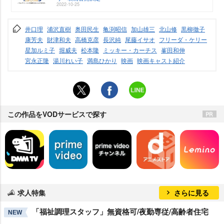
2022-10-25
井口理
浦沢直樹
奥田民生
亀渕昭信
加山雄三
北山修
黒柳徹子
康芳夫
財津和夫
高橋克彦
長沢純
尾藤イサオ
フリーダ・ケリー
星加ルミ子
堀威夫
松本隆
ミッキー・カーチス
峯田和伸
宮永正隆
湯川れい子
満島ひかり
映画
映画キャスト紹介
この作品をVODサービスで探す
求人特集
さらに見る
「福祉調理スタッフ」無資格可/夜勤専従/高齢者住宅
NEW