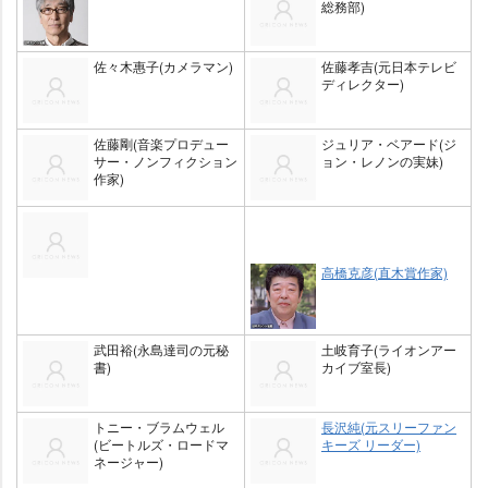
総務部)
佐々木惠子(カメラマン)
佐藤孝吉(元日本テレビ
ディレクター)
佐藤剛(音楽プロデュー
ジュリア・ベアード(ジ
サー・ノンフィクション
ョン・レノンの実妹)
作家)
高橋克彦(直木賞作家)
武田裕(永島達司の元秘
土岐育子(ライオンアー
書)
カイブ室長)
トニー・ブラムウェル
長沢純(元スリーファン
(ビートルズ・ロードマ
キーズ リーダー)
ネージャー)