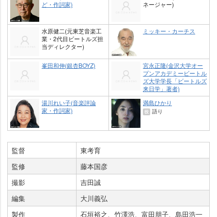
ど・作詞家)
ネージャー)
水原健二(元東芝音楽工
ミッキー・カーチス
業・2代目ビートルズ担
当ディレクター)
峯田和伸(銀杏BOYZ)
宮永正隆(金沢大学オー
プンアカデミービートル
ズ大学学長「ビートルズ
来日学」著者)
湯川れい子(音楽評論
満島ひかり
家・作詞家)
語り
役
監督
東考育
監修
藤本国彦
撮影
吉田誠
編集
大川義弘
製作
石垣裕之、竹澤浩、富田朋子、島田浩一