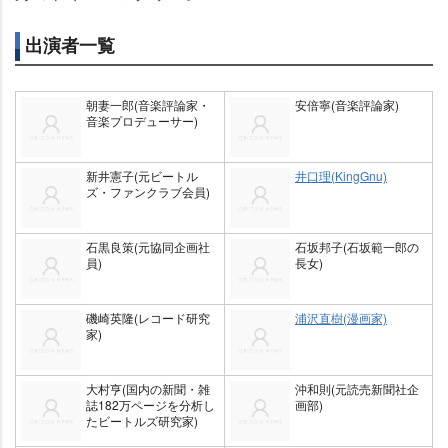
出演者一覧
朝妻一郎(音楽評論家・
安倍寧(音楽評論家)
音楽プロデューサー)
新井憲子(元ビートル
井口理(KingGnu)
ズ・ファンクラブ会員)
石黒良策(元協同企画社
石坂邦子(石坂範一郎の
員)
長女)
磯崎英隆(レコード研究
浦沢直樹(漫画家)
家)
大村亨(国内の新聞・雑
沖和則(元読売新聞社企
誌182万ページを分析し
画部)
たビートルズ研究家)