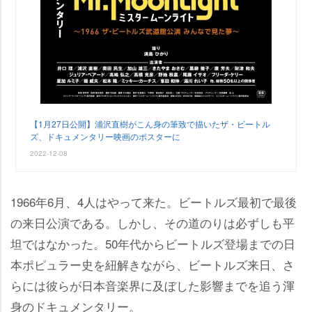
【1月27日公開】浦沢直樹がこん身の筆致で描いたザ・ビートル
ズ、ドキュメンタリー映画のポスターに
2022-12-08
1966年6月、4人はやって来た。ビートルズ最初で最後
の来日公演である。しかし、その道のりは必ずしも平
坦ではなかった。50年代からビートルズ登場までの日
本ポピュラー史を紐解きながら、ビートルズ来日、さ
らには彼らが日本音楽界に及ぼした影響までを追う渾
身のドキュメンタリー。