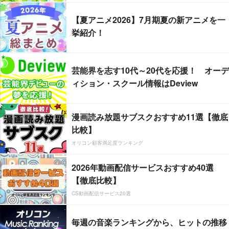
【夏アニメ2026】7月期夏の新アニメを一
挙紹介！
芸能界を志す10代～20代を応援！ オーデ
ィション・スクール情報はDeview
漫画読み放題サブスクおすすめ11選【徹底
比較】
オリコン顧客満足度ランキング
2026年動画配信サービスおすすめ40選
【徹底比較】
CS動画配信サービス20選
毎週の音楽ランキングから、ヒットの推移