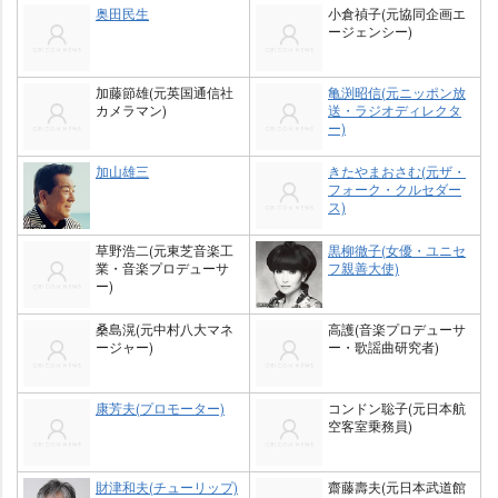
奥田民生
小倉禎子(元協同企画エ
ージェンシー)
加藤節雄(元英国通信社
亀渕昭信(元ニッポン放
カメラマン)
送・ラジオディレクタ
ー)
加山雄三
きたやまおさむ(元ザ・
フォーク・クルセダー
ス)
草野浩二(元東芝音楽工
黒柳徹子(女優・ユニセ
業・音楽プロデューサ
フ親善大使)
ー)
桑島滉(元中村八大マネ
高護(音楽プロデューサ
ージャー)
ー・歌謡曲研究者)
康芳夫(プロモーター)
コンドン聡子(元日本航
空客室乗務員)
財津和夫(チューリップ)
齋藤壽夫(元日本武道館