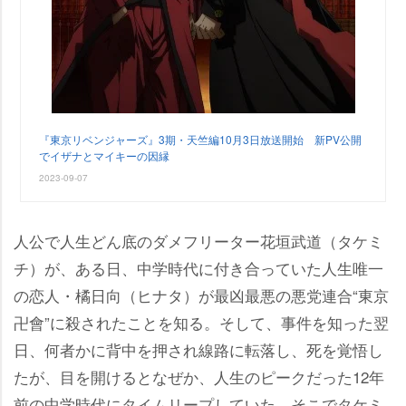
『東京リベンジャーズ』3期・天竺編10月3日放送開始 新PV公開
でイザナとマイキーの因縁
2023-09-07
人公で人生どん底のダメフリーター花垣武道（タケミ
チ）が、ある日、中学時代に付き合っていた人生唯一
の恋人・橘日向（ヒナタ）が最凶最悪の悪党連合“東京
卍會”に殺されたことを知る。そして、事件を知った翌
日、何者かに背中を押され線路に転落し、死を覚悟し
たが、目を開けるとなぜか、人生のピークだった12年
前の中学時代にタイムリープしていた。そこでタケミ