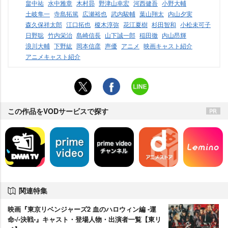
畠中祐
水中雅章
木村昴
野津山幸宏
河西健吾
小野大輔
土岐隼一
寺島拓篤
広瀬裕也
武内駿輔
葉山翔太
内山夕実
森久保祥太郎
江口拓也
榎木淳弥
花江夏樹
杉田智和
小松未可子
日野聡
竹内栄治
島崎信長
山下誠一郎
稲田徹
内山昂輝
浪川大輔
下野紘
岡本信彦
声優
アニメ
映画キャスト紹介
アニメキャスト紹介
この作品をVODサービスで探す
関連特集
映画『東京リベンジャーズ2 血のハロウィン編 -運
命-/-決戦-』キャスト・登場人物・出演者一覧【東リ