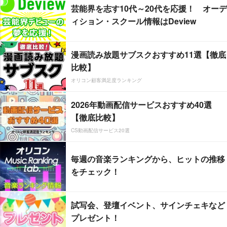
芸能界を志す10代～20代を応援！ オーデ
ィション・スクール情報はDeview
漫画読み放題サブスクおすすめ11選【徹底
比較】
オリコン顧客満足度ランキング
2026年動画配信サービスおすすめ40選
【徹底比較】
CS動画配信サービス20選
毎週の音楽ランキングから、ヒットの推移
をチェック！
試写会、登壇イベント、サインチェキなど
プレゼント！