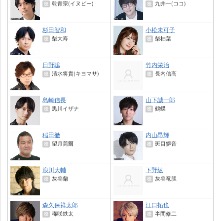
乾青宗(イヌピー)
九井一(ココ)
役
役
杉田智和
小松未可子
柴大寿
柴柚葉
役
役
日野聡
竹内栄治
清水将貴(キヨマサ)
長内信高
役
役
島崎信長
山下誠一郎
黒川イザナ
鶴蝶
役
役
稲田徹
内山昂輝
望月莞爾
斑目獅音
役
役
浪川大輔
下野紘
灰谷蘭
灰谷竜胆
役
役
森久保祥太郎
江口拓也
稀咲鉄太
半間修二
役
役