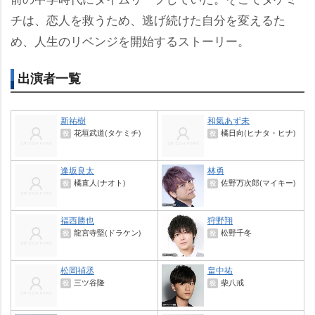
チは、恋人を救うため、逃げ続けた自分を変えるた
め、人生のリベンジを開始するストーリー。
出演者一覧
新祐樹
和氣あず未
花垣武道(タケミチ)
橘日向(ヒナタ・ヒナ)
役
役
逢坂良太
林勇
橘直人(ナオト)
佐野万次郎(マイキー)
役
役
福西勝也
狩野翔
龍宮寺堅(ドラケン)
松野千冬
役
役
松岡禎丞
畠中祐
三ツ谷隆
柴八戒
役
役