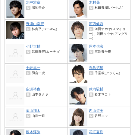
水中雅章
木村昴
場地圭介
林田春樹(パーちん)
役
役
野津山幸宏
河西健吾
林良平(ぺーやん)
河田ナホヤ(スマイリ
役
役
ー)、河田ソウヤ(アングリ
ー)
小野大輔
岡本信彦
武藤泰宏(ムーチョ)
三途春千夜
役
役
土岐隼一
寺島拓篤
羽宮一虎
千堂敦(アッくん)
役
役
広瀬裕也
武内駿輔
山本タクヤ
鈴木マコト
役
役
葉山翔太
内山夕実
山岸一司
佐野エマ
役
役
榎木淳弥
花江夏樹