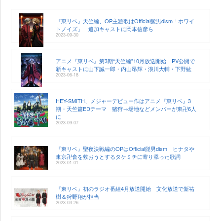
『東リベ』天竺編、OP主題歌はOfficial髭男dism「ホワイ
トノイズ」 追加キャストに岡本信彦ら
2023-09-30
アニメ『東リベ』第3期“天竺編”10月放送開始 PV公開で
新キャストに山下誠一郎・内山昂輝・浪川大輔・下野紘
2023-06-18
HEY-SMITH、メジャーデビュー作はアニメ『東リベ』3
期・天竺篇EDテーマ 猪狩→場地などメンバーが東卍6人
に
2023-09-07
『東リベ』聖夜決戦編のOPはOfficial髭男dism ヒナタ
東京卍會を救おうとするタケミチに寄り添った歌詞
2023-01-01
『東リベ』初のラジオ番組4月放送開始 文化放送で新祐
樹＆狩野翔が担当
2023-03-26