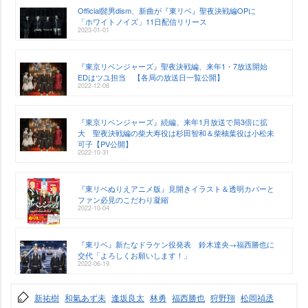
Official髭男dism、新曲が『東リベ』聖夜決戦編OPに
「ホワイトノイズ」11日配信リリース
2023-01-01
『東京リベンジャーズ』聖夜決戦編、来年1・7放送開始
EDはツユ担当 【各局の放送日一覧公開】
2022-12-08
『東京リベンジャーズ』続編、来年1月放送で局3倍に拡
大 聖夜決戦編の柴大寿役は杉田智和＆柴柚葉役は小松未
可子【PV公開】
2022-10-31
『東リベぬりえアニメ版』見開きイラスト＆透明カバーと
ファン必見のこだわり凝縮
2022-10-04
『東リベ』新たなドラケン役発表 鈴木達央→福西勝也に
交代「よろしくお願いします！」
2022-06-19
新祐樹
和氣あず未
逢坂良太
林勇
福西勝也
狩野翔
松岡禎丞