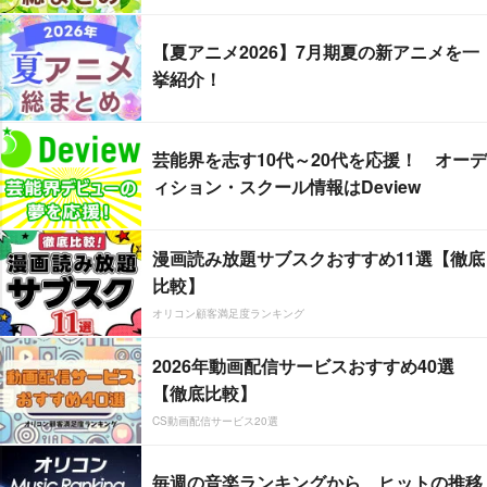
【夏アニメ2026】7月期夏の新アニメを一
挙紹介！
芸能界を志す10代～20代を応援！ オーデ
ィション・スクール情報はDeview
漫画読み放題サブスクおすすめ11選【徹底
比較】
オリコン顧客満足度ランキング
2026年動画配信サービスおすすめ40選
【徹底比較】
CS動画配信サービス20選
毎週の音楽ランキングから、ヒットの推移