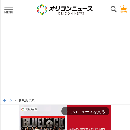
ホーム
和氣あず未
このニュースを見る
arrow_forward_ios