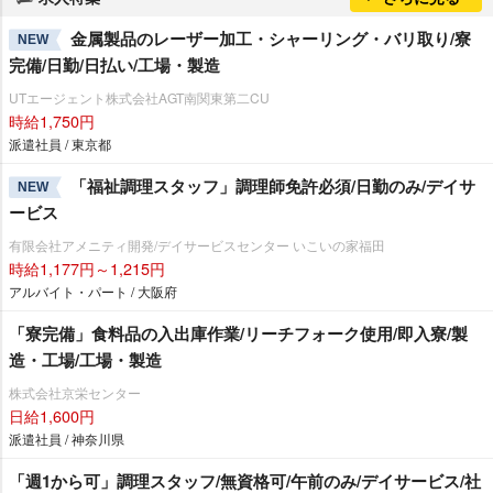
金属製品のレーザー加工・シャーリング・バリ取り/寮
NEW
完備/日勤/日払い/工場・製造
UTエージェント株式会社AGT南関東第二CU
時給1,750円
派遣社員 / 東京都
「福祉調理スタッフ」調理師免許必須/日勤のみ/デイサ
NEW
ービス
有限会社アメニティ開発/デイサービスセンター いこいの家福田
時給1,177円～1,215円
アルバイト・パート / 大阪府
「寮完備」食料品の入出庫作業/リーチフォーク使用/即入寮/製
造・工場/工場・製造
株式会社京栄センター
日給1,600円
派遣社員 / 神奈川県
「週1から可」調理スタッフ/無資格可/午前のみ/デイサービス/社