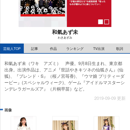
和氣あず未
わきあずみ
M
芸能人TOP
記事
作品
ランキング
TV出演
歌詞
u
t
e
和氣あず未（ワキ アズミ） 声優。9月8日生まれ、東京都
出身。出演作品は、アニメ『世話やきキツネの仙狐さん』(仙
狐)、『ブレンド・S』（桜ノ宮苺香)、『ウマ娘 プリティーダ
ービー』(スペシャルウィーク)、ゲーム『アイドルマスターシ
ンデレラガールズア』（片桐早苗）など。
2019-09-09 更新
画像