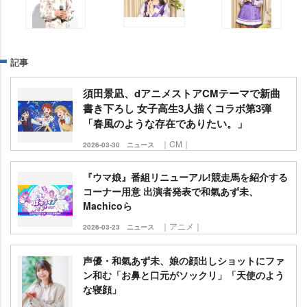
記事
須田景凪、dアニメストアCMテーマで新曲
書き下ろし 女子高生3人描くコラボ第3弾
「春風のような存在でありたい。」
｜CM｜
2026-03-30
ニュース
『ウマ娘』番組リニューアル!競走馬を紹介する
コーナー用意 出演者発表で和氣あず未、
Machicoら
｜アニメ｜
2026-03-23
ニュース
声優・和氣あず未、娘の顔出しショットにファ
ン和む「お鼻と口元がソックリ」「天使のよう
な寝顔」