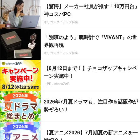
【驚愕】メーカー社員が推す「10万円台」
神コスパPC
オリコンタイアップ特集
「別班のよう」腕時計で『VIVANT』の世
界観再現
オリコンタイアップ特集
【8月12日まで！】チョコザップキャンペ
ーン実施中！
（PR）chocoZAP
2026年7月夏ドラマも、注目作＆話題作が
勢ぞろい！
【夏アニメ2026】7月期夏の新アニメを一