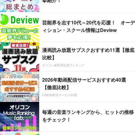
挙紹介！
芸能界を志す10代～20代を応援！ オーデ
ィション・スクール情報はDeview
漫画読み放題サブスクおすすめ11選【徹底
比較】
オリコン顧客満足度ランキング
2026年動画配信サービスおすすめ40選
【徹底比較】
CS動画配信サービス20選
毎週の音楽ランキングから、ヒットの推移
をチェック！