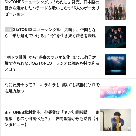
SixTONESニューシングル「わたし」発売、日本語の
響きを活かしたバラードを歌いこなす“6人のボーカリ
ゼーション”
SixTONESニューシングル「共鳴」、仲間とな
ら「乗り越えていける」“今”を生き抜く決意を表現
“朝ドラ俳優”から“深夜のラジオ文化”まで…杓子定
規で測られないSixTONES ラジオに強みを持つ利点
とは？
なにわ男子って？ キラキラも“笑い”も武器にソロで
も魅力放つ
SixTONES松村北斗、俳優業は「まだ初期段階」 劇
場版『きのう何食べた？』 内野聖陽からも助言【イ
ンタビュー】