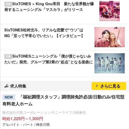
SixTONES × King Gnu常田 新たな世界観が爆
発するニューシングル「マスカラ」がリリース
SixTONES松村北斗、リアルな恋愛で“ウソ”は
NG「至って平常心でいたい」【インタビュー】
SixTONESニューシングル「僕が僕じゃないみ
たいだ」発売、グループ第2章の“起点”となる楽曲に
求人特集
さらに見る
「福祉調理スタッフ」調理師免許必須/日勤のみ/住宅型
NEW
有料老人ホーム
株式会社川島コーポレーション/サニーライフ川崎麻生
時給1,225円～1,300円
アルバイト・パート / 神奈川県