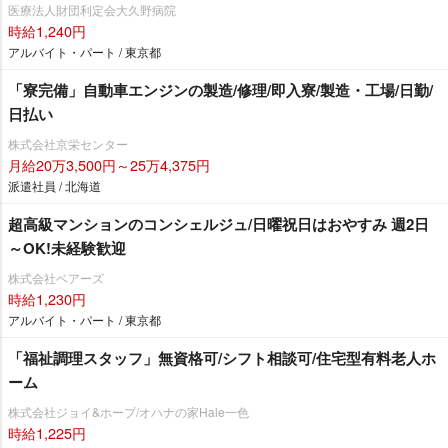
医療法人財団利定会大久野病院
時給1,240円
アルバイト・パート / 東京都
「寮完備」自動車エンジンの製造/修理/即入寮/製造・工場/日勤/
日払い
株式会社京栄センター
月給20万3,500円～25万4,375円
派遣社員 / 北海道
超高級マンションのコンシェルジュ/日曜祝日はおやすみ 週2日
～OK!未経験歓迎
株式会社ベアーズ
時給1,230円
アルバイト・パート / 東京都
「福祉調理スタッフ」無資格可/シフト相談可/住宅型有料老人ホ
ーム
株式会社ジョイ&ホープ/オハナの家Hale一色
時給1,225円