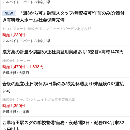
アルバイト・パート / 神奈川県
「週3から可」調理スタッフ/無資格可/午前のみ/介護付
NEW
き有料老人ホーム/社会保障完備
セコムフォート 株式会社/コンフォートガーデンあざみ野
時給1,230円
アルバイト・パート / 神奈川県
漢方薬の計量や袋詰め/正社員登用実績あり!3交替×高時1470円
株式会社トーコー
時給1,470円～1,838円
派遣社員 / 大阪府
合板の組立/土日祝休み/日勤のみ/長期休暇あり/未経験OK/週払
い可
株式会社ジャパンクリエイト北日本事業統括部
時給1,350円
派遣社員 / 北海道
西早稲田駅スグの学校警備/当務・夜勤/週3日～勤務OK/月収32
万円以上