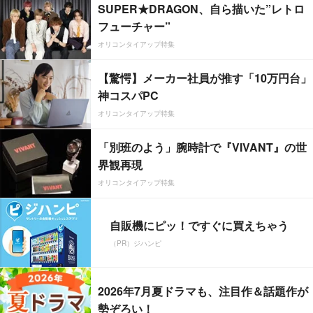
SUPER★DRAGON、自ら描いた”レトロ
フューチャー”
オリコンタイアップ特集
【驚愕】メーカー社員が推す「10万円台」
神コスパPC
オリコンタイアップ特集
「別班のよう」腕時計で『VIVANT』の世
界観再現
オリコンタイアップ特集
自販機にピッ！ですぐに買えちゃう
（PR）ジハンピ
2026年7月夏ドラマも、注目作＆話題作が
勢ぞろい！