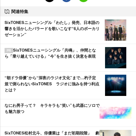
関連特集
SixTONESニューシングル「わたし」発売、日本語の
響きを活かしたバラードを歌いこなす“6人のボーカリ
ゼーション”
SixTONESニューシングル「共鳴」、仲間とな
ら「乗り越えていける」“今”を生き抜く決意を表現
“朝ドラ俳優”から“深夜のラジオ文化”まで…杓子定
規で測られないSixTONES ラジオに強みを持つ利点
とは？
なにわ男子って？ キラキラも“笑い”も武器にソロで
も魅力放つ
SixTONES松村北斗、俳優業は「まだ初期段階」 劇