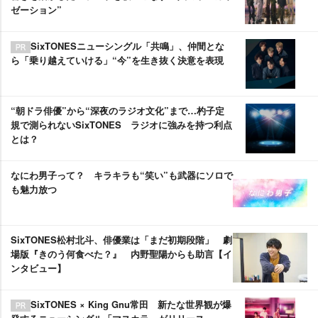
ゼーション”
SixTONESニューシングル「共鳴」、仲間とな
ら「乗り越えていける」“今”を生き抜く決意を表現
“朝ドラ俳優”から“深夜のラジオ文化”まで…杓子定
規で測られないSixTONES ラジオに強みを持つ利点
とは？
なにわ男子って？ キラキラも“笑い”も武器にソロで
も魅力放つ
SixTONES松村北斗、俳優業は「まだ初期段階」 劇
場版『きのう何食べた？』 内野聖陽からも助言【イ
ンタビュー】
SixTONES × King Gnu常田 新たな世界観が爆