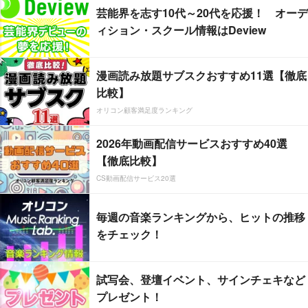
芸能界を志す10代～20代を応援！ オーデ
ィション・スクール情報はDeview
漫画読み放題サブスクおすすめ11選【徹底
比較】
オリコン顧客満足度ランキング
2026年動画配信サービスおすすめ40選
【徹底比較】
CS動画配信サービス20選
毎週の音楽ランキングから、ヒットの推移
をチェック！
試写会、登壇イベント、サインチェキなど
プレゼント！