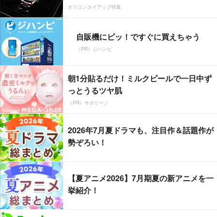
オリコンタイアップ特集
自販機にピッ！ですぐに買えちゃう
（PR）ジハンピ
朝1分貼るだけ！ミルクピールで一日中ず
っとうるツヤ肌
（PR）サボリーノ
2026年7月夏ドラマも、注目作＆話題作が
勢ぞろい！
【夏アニメ2026】7月期夏の新アニメを一
挙紹介！