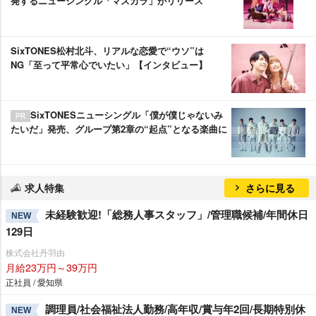
発するニューシングル「マスカラ」がリリース
SixTONES松村北斗、リアルな恋愛で“ウソ”は
NG「至って平常心でいたい」【インタビュー】
SixTONESニューシングル「僕が僕じゃないみ
たいだ」発売、グループ第2章の“起点”となる楽曲に
求人特集
さらに見る
未経験歓迎!「総務人事スタッフ」/管理職候補/年間休日
NEW
129日
株式会社丹羽由
月給23万円～39万円
正社員 / 愛知県
調理員/社会福祉法人勤務/高年収/賞与年2回/長期特別休
NEW