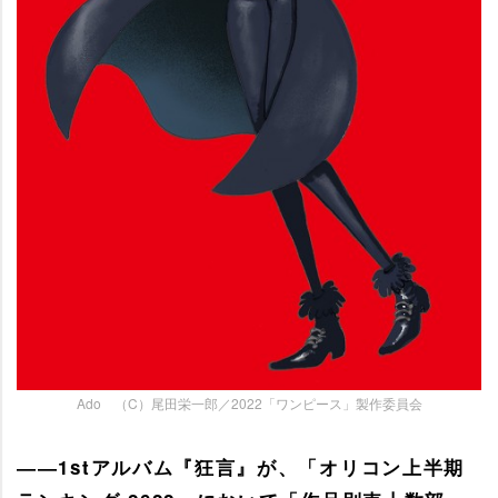
Ado （C）尾田栄一郎／2022「ワンピース」製作委員会
――1stアルバム『狂言』が、「オリコン上半期