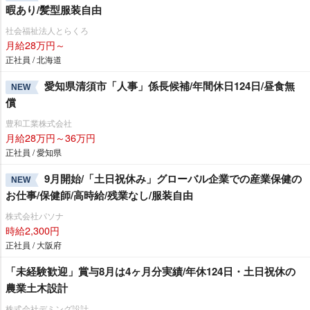
暇あり/髪型服装自由
社会福祉法人とらくろ
月給28万円～
正社員 / 北海道
愛知県清須市「人事」係長候補/年間休日124日/昼食無
NEW
償
豊和工業株式会社
月給28万円～36万円
正社員 / 愛知県
9月開始/「土日祝休み」グローバル企業での産業保健の
NEW
お仕事/保健師/高時給/残業なし/服装自由
株式会社パソナ
時給2,300円
正社員 / 大阪府
「未経験歓迎」賞与8月は4ヶ月分実績/年休124日・土日祝休の
農業土木設計
株式会社デミング設計