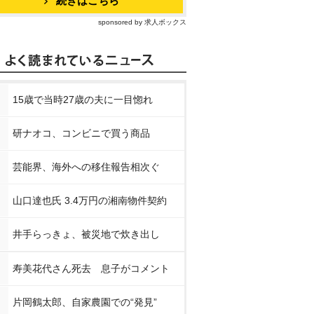
続きはこちら
sponsored by 求人ボックス
15歳で当時27歳の夫に一目惚れ
研ナオコ、コンビニで買う商品
芸能界、海外への移住報告相次ぐ
山口達也氏 3.4万円の湘南物件契約
井手らっきょ、被災地で炊き出し
寿美花代さん死去 息子がコメント
片岡鶴太郎、自家農園での“発見”