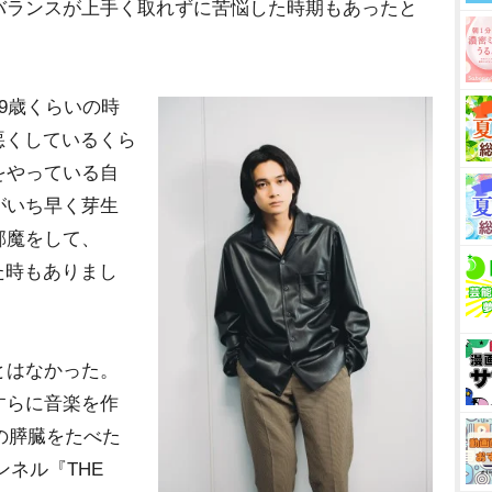
バランスが上手く取れずに苦悩した時期もあったと
9歳くらいの時
を悪くしているくら
をやっている自
がいち早く芽生
邪魔をして、
った時もありまし
とはなかった。
すらに音楽を作
君の膵臓をたべた
ンネル『THE