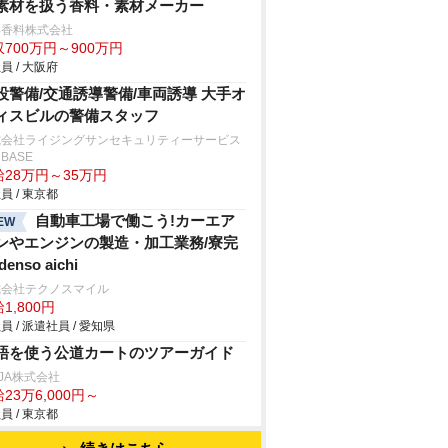
素材を扱う香料・素材メーカー
洋香料株式会社
700万円～900万円
員 / 大阪府
設警備/交通誘導警備/車両誘導 大手オ
ィスビルの警備スタッフ
式会社ライジングサンセキュリティーサービス
BASE
給28万円～35万円
員 / 東京都
自動車工場で働こう!カーエア
EW
ンやエンジンの製造・加工業務/寮完
denso aichi
式会社テクノスマイル
1,800円
員 / 派遣社員 / 愛知県
語を使う公道カートのツアーガイド
NJA株式会社
23万6,000円～
員 / 東京都