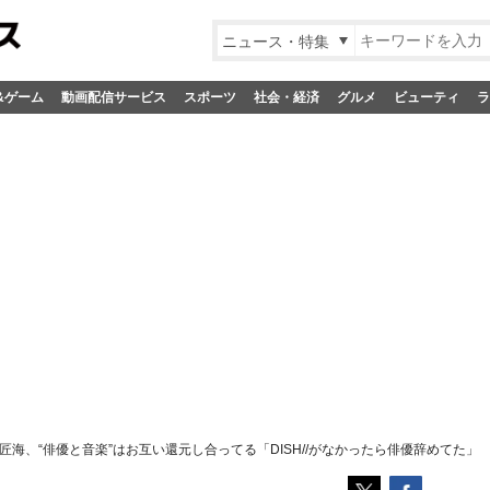
ニュース・特集
&ゲーム
動画配信サービス
スポーツ
社会・経済
グルメ
ビューティ
ラ
匠海、“俳優と音楽”はお互い還元し合ってる「DISH//がなかったら俳優辞めてた」