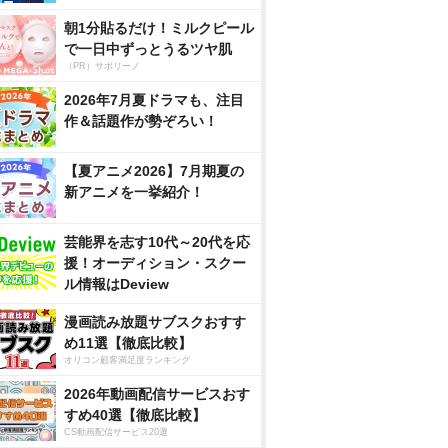
朝1分貼るだけ！ミルクピール
で一日中ずっとうるツヤ肌
（PR）サボリーノ
2026年7月夏ドラマも、注目
作＆話題作が勢ぞろい！
【夏アニメ2026】7月期夏の
新アニメを一挙紹介！
芸能界を志す10代～20代を応
援！オーディション・スクー
ル情報はDeview
漫画読み放題サブスクおすす
め11選【徹底比較】
オリコン顧客満足度ランキング
2026年動画配信サービスおす
すめ40選【徹底比較】
CS動画配信サービス20選