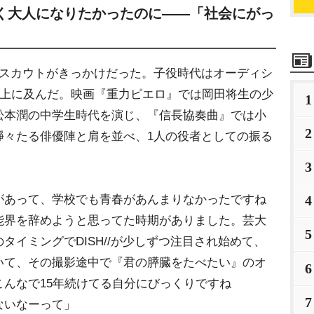
く大人になりたかったのに――「社会にがっ
スカウトがきっかけだった。子役時代はオーディシ
以上に及んだ。映画『重力ピエロ』では岡田将生の少
1
松本潤の中学生時代を演じ、『信長協奏曲』では小
2
錚々たる俳優陣と肩を並べ、1人の役者としての振る
3
があって、学校でも青春があんまりなかったですね
4
能界を辞めようと思ってた時期がありました。芸大
5
タイミングでDISH//が少しずつ注目され始めて、
いて、その撮影途中で『君の膵臓をたべたい』のオ
6
んなで15年続けてる自分にびっくりですね
7
ないなーって」