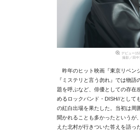
デビュー1
撮影／田中達晃
昨年のヒット映画『東京リベンジ
『ミステリと言う勿れ』では物語の
題を呼ぶなど、俳優としての存在
めるロックバンド・DISH//と
の紅白出場を果たした。当初は周
聞かれることも多かったというが、
えた北村が行きついた答えを語っ