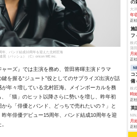
の
大
年収
正社
施
フ
株
蒲田
5周年、バンド結成10周年を迎えた北村匠海
月
（パッシュ）（C）oricon ME inc.
正社
N
ャーズ』では主演を務め、菅田将暉主演ドラマ
コ
鍵を握る“ジュート”役としてのサプライズ出演が話
備 
感が年々増している北村匠海。メインボーカルを務
株
時給
しても、「猫」のヒット以降さらに勢いを増し、昨年初
正社
囲から「俳優とバンド、どっちで売れたいの？」と
英
昨年俳優デビュー15周年、バンド結成10周年を迎
NI
月給
た。
正社