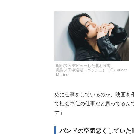
9歳でCMデビューした北村匠海
撮影／田中達晃（パッシュ）（C）oricon
ME inc.
めに仕事をしているのか、映画を
て社会奉仕の仕事だと思ってるん
す」
バンドの空気悪くしていた時期