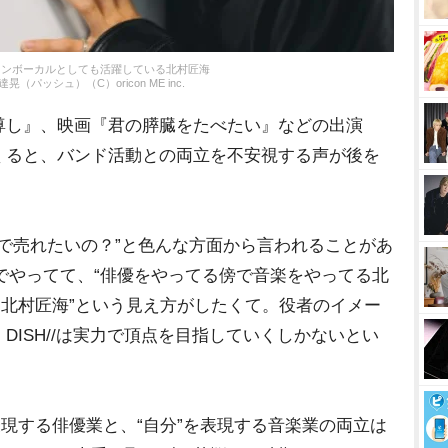
のメインボーカルとしても活躍している北村匠海
（パッシュ）（C）oricon ME inc.
し』、映画『君の膵臓をたべたい』などの出演
くると、バンド活動との両立を不安視する声が後を
ちで売れたいの？”と色んな方面から言われることがあ
0でやってて、“俳優をやってる傍で音楽をやってる北
る北村匠海”という見え方がしたくて。役者のイメー
DISH//は実力で頂点を目指していくしかないとい
現する俳優業と、“自分”を表現する音楽業の両立は