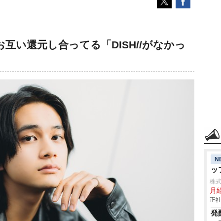
互い還元し合ってる「DISH//がなかっ
N
ッ
株
月
正社
発