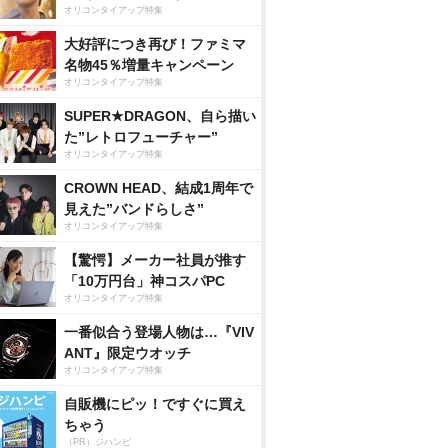
オリコンタイアップ特集
大好評につき再び！ファミマ
名物45％増量キャンペーン
オリコンタイアップ特集
SUPER★DRAGON、自ら描い
た”レトロフューチャー”
オリコンタイアップ特集
CROWN HEAD、結成1周年で
見えた”バンドらしさ”
オリコンタイアップ特集
【驚愕】メーカー社員が推す
「10万円台」神コスパPC
オリコンタイアップ特集
一番似合う登場人物は…『VIV
ANT』限定ウオッチ
オリコンタイアップ特集
自販機にピッ！ですぐに買え
ちゃう
（PR）ジハンピ