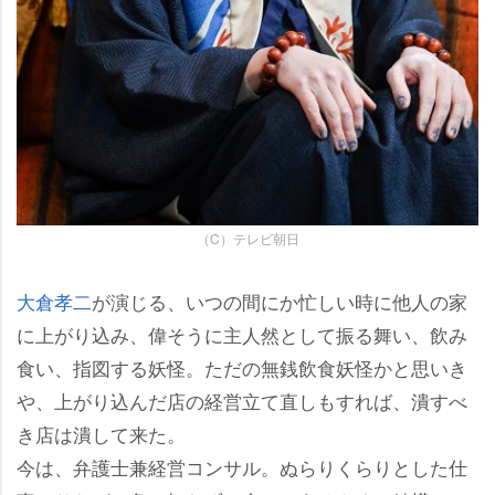
（C）テレビ朝日
大倉孝二
が演じる、いつの間にか忙しい時に他人の家
に上がり込み、偉そうに主人然として振る舞い、飲み
食い、指図する妖怪。ただの無銭飲食妖怪かと思いき
、上がり込んだ店の経営立て直しもすれば、潰すべ
き店は潰して来た。
今は、弁護士兼経営コンサル。ぬらりくらりとした仕