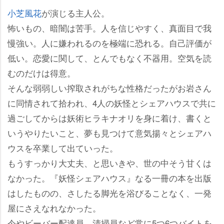
小芝風花
が演じる主人公。
怖いもの、暗闇は苦手。人を信じやすく、真面目で我
慢強い。人に嫌われるのを極端に恐れる。自己評価が
低い。恋愛に関して、とんでもなく不器用。空気を読
むのだけは得意。
そんな弱弱しい搾取されがちな性格だったがお岩さん
に同情されて拾われ、4人の妖怪とシェアハウスで共に
過ごしてからは妖術ヒラキナオリを身に着け、書くと
いうやりたいこと、夢も見つけて意気揚々とシェアハ
ウスを卒業して出ていった。
もうすっかり大丈夫、と思いきや、世の中そう甘くは
なかった。『妖怪シェアハウス』なる一冊の本を出版
はしたものの、さしたる脚光を浴びることなく、一発
屋にさえなれなかった。
今やビーバー配達員、清掃員など常に5つ6つバイトを