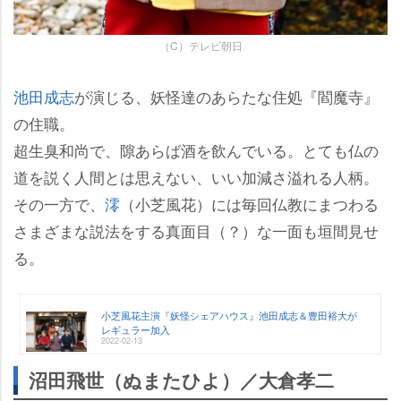
（C）テレビ朝日
池田成志
が演じる、妖怪達のあらたな住処『閻魔寺』
の住職。
超生臭和尚で、隙あらば酒を飲んでいる。とても仏の
道を説く人間とは思えない、いい加減さ溢れる人柄。
その一方で、
澪
（小芝風花）には毎回仏教にまつわる
さまざまな説法をする真面目（？）な一面も垣間見せ
る。
小芝風花主演『妖怪シェアハウス』池田成志＆豊田裕大が
レギュラー加入
2022-02-13
沼田飛世（ぬまたひよ）／大倉孝二