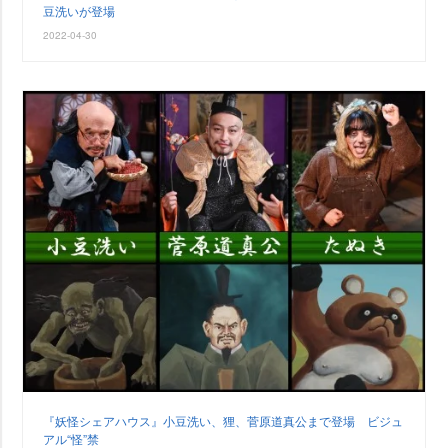
豆洗いが登場
2022-04-30
『妖怪シェアハウス』小豆洗い、狸、菅原道真公まで登場 ビジュ
アル“怪”禁