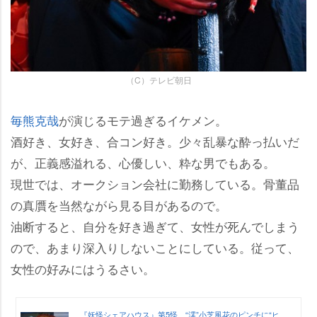
（C）テレビ朝日
毎熊克哉
が演じるモテ過ぎるイケメン。
酒好き、女好き、合コン好き。少々乱暴な酔っ払いだ
が、正義感溢れる、心優しい、粋な男でもある。
現世では、オークション会社に勤務している。骨董品
の真贋を当然ながら見る目があるので。
油断すると、自分を好き過ぎて、女性が死んでしまう
ので、あまり深入りしないことにしている。従って、
女性の好みにはうるさい。
『妖怪シェアハウス』第5怪、“澪”小芝風花のピンチに“ヒ