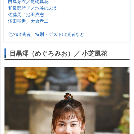
白鳥芽衣／尾碕真花
和良部詩子／池谷のぶえ
佐藤周／池田成志
沼田飛世／大倉孝二
他の出演者、特別・ゲスト出演者など
目黒澪（めぐろみお）／ 小芝風花