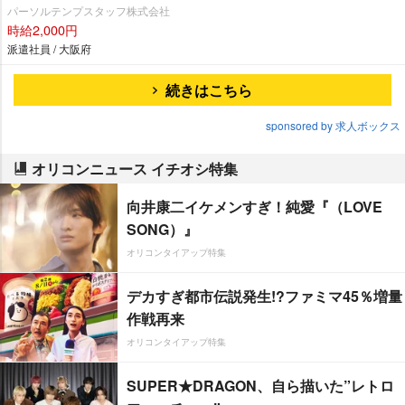
パーソルテンプスタッフ株式会社
時給2,000円
派遣社員 / 大阪府
続きはこちら
sponsored by 求人ボックス
オリコンニュース イチオシ特集
向井康二イケメンすぎ！純愛『（LOVE
SONG）』
オリコンタイアップ特集
デカすぎ都市伝説発生!?ファミマ45％増量
作戦再来
オリコンタイアップ特集
SUPER★DRAGON、自ら描いた”レトロ