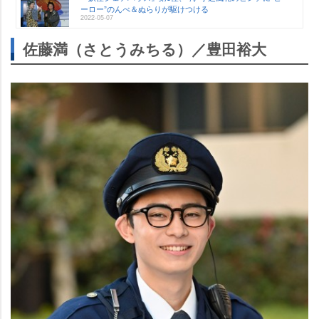
ーロー”のんべ＆ぬらりが駆けつける
2022-05-07
佐藤満（さとうみちる）／豊田裕大