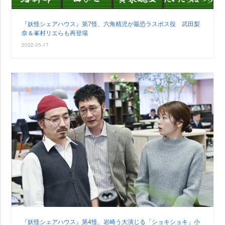
『妖怪シェアハウス』第7怪、六角精児が最恐ラスボス役 武田梨
奈＆峯村リエらも再登場
2022-05-17
『妖怪シェアハウス』第4怪、岩崎う大演じる「ショキショキ」小