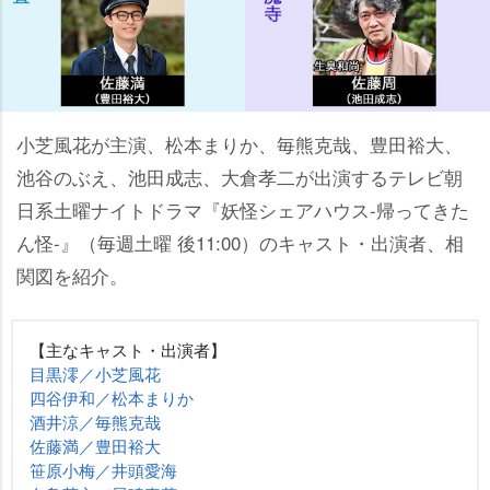
小芝風花が主演、松本まりか、毎熊克哉、豊田裕大、
池谷のぶえ、池田成志、大倉孝二が出演するテレビ朝
日系土曜ナイトドラマ『妖怪シェアハウス-帰ってきた
ん怪-』（毎週土曜 後11:00）のキャスト・出演者、相
関図を紹介。
【主なキャスト・出演者】
目黒澪／小芝風花
四谷伊和／松本まりか
酒井涼／毎熊克哉
佐藤満／豊田裕大
笹原小梅／井頭愛海