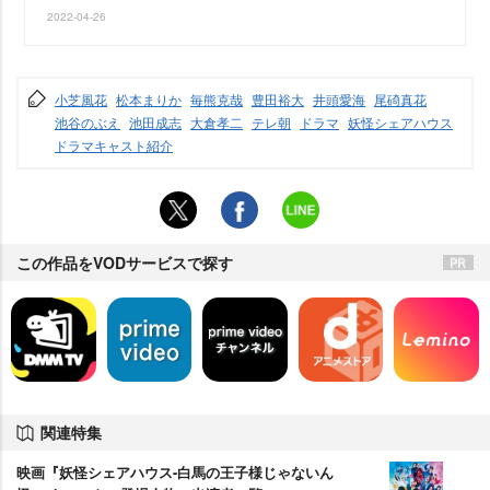
2022-04-26
小芝風花
松本まりか
毎熊克哉
豊田裕大
井頭愛海
尾碕真花
池谷のぶえ
池田成志
大倉孝二
テレ朝
ドラマ
妖怪シェアハウス
ドラマキャスト紹介
この作品をVODサービスで探す
関連特集
映画『妖怪シェアハウス-白馬の王子様じゃないん