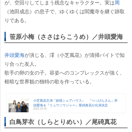
が、空回りしてしまう残念なキャラクター。実は
周
（池田成志）の息子で、ゆくゆくは閻魔寺を継ぐ跡取
りである。
笹原小梅（ささはらこうめ）／井頭愛海
井頭愛海
が演じる、澪（小芝風花）が清掃バイトで知
り合った友人。
歌手の卵の女の子。容姿へのコンプレックスが強く、
根暗な世界観の独特の歌を作っている。
小芝風花主演『妖怪シェアハウス』 『べっぴんさん』井
頭愛海＆『リュウソウジャー』尾碕真花が出演決定
2022-03-30
白鳥芽衣（しらとりめい）／尾碕真花