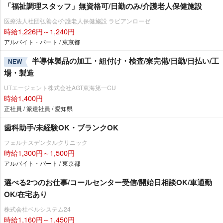
「福祉調理スタッフ」無資格可/日勤のみ/介護老人保健施設
医療法人社団弘善会/介護老人保健施設 ラビアンローゼ
時給1,226円～1,240円
アルバイト・パート / 東京都
半導体製品の加工・組付け・検査/寮完備/日勤/日払い/工
NEW
場・製造
UTエージェント株式会社AGT東海第一CU
時給1,400円
正社員 / 派遣社員 / 愛知県
歯科助手/未経験OK・ブランクOK
フェルナスデンタルクリニック
時給1,300円～1,500円
アルバイト・パート / 東京都
選べる2つのお仕事/コールセンター受信/開始日相談OK/車通勤
OK/在宅あり
株式会社ベルシステム24
時給1,160円～1,450円