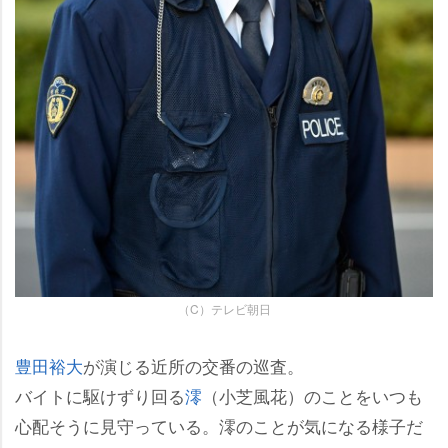
（C）テレビ朝日
豊田裕大
が演じる近所の交番の巡査。
バイトに駆けずり回る
澪
（小芝風花）のことをいつも
心配そうに見守っている。澪のことが気になる様子だ