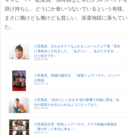
掛け持ちし、どうにか食いつないでいるという有様。
まさに働けども働けども貧しい、派遣地獄に落ちてい
た。
小芝風花、太ももチラリなふわもこルームウェア姿「完全
に骨抜きにされました」「あざとい、、あざとすぎる、、
けど好きです」
2022-05-09
小芝風花、25歳の誕生日 『妖怪シェアハウス』メンバー
が祝福
2022-04-16
小芝風花、“自分らしく生きる”役の影響で内面に変化「自
分の気持ちを伝えられるようになってきた」
2022-04-09
小芝風花主演『妖怪シェアハウス』ドラマ続編＆映画化
「夢が叶って本当に幸せ！」
2022-01-21