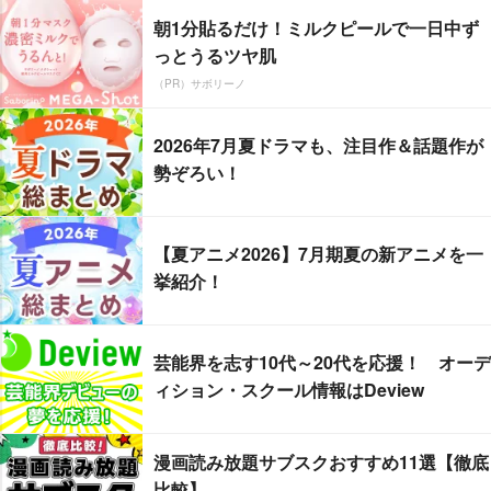
朝1分貼るだけ！ミルクピールで一日中ず
っとうるツヤ肌
（PR）サボリーノ
2026年7月夏ドラマも、注目作＆話題作が
勢ぞろい！
【夏アニメ2026】7月期夏の新アニメを一
挙紹介！
芸能界を志す10代～20代を応援！ オーデ
ィション・スクール情報はDeview
漫画読み放題サブスクおすすめ11選【徹底
比較】