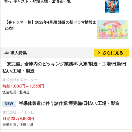
怪-』キャスト・登場人物・出演者一覧
【春ドラマ一覧】2022年4月期 注目の新ドラマ情報ま
とめ!!
求人特集
さらに見る
「寮完備」倉庫内のピッキング業務/即入寮/製造・工場/日勤/日
払い/工場・製造
株式会社京栄センター
時給1,086円～1,358円
派遣社員 / 北海道
半導体製造に伴う諸作業/寮完備/日払い/工場・製造
NEW
株式会社ライオン社
月給23万9,800円
派遣社員 / 神奈川県