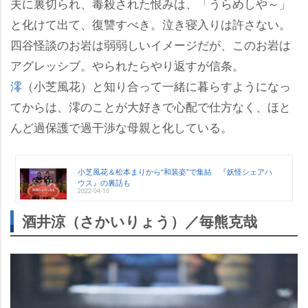
夫に裏切られ、毒殺された恨みは、「うらめしや～」
と化けて出て、復讐すべき。泣き寝入りは許さない。
四谷怪談のお岩は弱弱しいイメージだが、このお岩は
アグレッシブ。やられたらやり返すが信条。
澪
（小芝風花）と知り合って一緒に暮らすようになっ
てからは、澪のことが大好きで心配で仕方なく、ほと
んど過保護で過干渉な母親と化している。
小芝風花＆松本まりから“和装姿”で集結 『妖怪シェアハ
ウス』の裏話も
2022-04-10
酒井涼（さかいりょう）／毎熊克哉