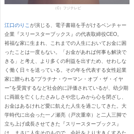
（C）フジテレビ
江口のりこ
が演じる、電子書籍を手がけるベンチャー
企業『スリースターブックス』の代表取締役CEO。
裕福な家に生まれ、これまでの人生においてお金に困
ったことは一度もない。「お金があれば何事も解決で
きる」と考え、より多くの利益を出すため、せわしな
く働く日々を送っている。その年を代表する女性起業
家に贈られる”プラチナ・ウーマン・オブ・ザ・イヤ
ー”を受賞するなど社会的に評価されているが、幼少期
に両親を亡くしたさみしさや悲しみから心を閉ざし、
お金はあるけれど愛に飢えた人生を過ごしてきた。大
学時代に出会った一ノ瀬亮（戸次重幸）と二人三脚で
立ち上げ成長させてきた『スリースターブックス』
は、まさに人生そのもので、会社をより大きくするた