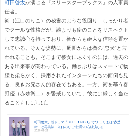
町田啓太
が演じる『スリースターブックス』の人事責
任者。
衛（江口のりこ）の秘書のような役回り。しっかり者
でクールな性格だが、誰よりも衛のことをリスペクト
して忠誠心を持っており、衛からも絶大な信頼を置か
れている。そんな姿勢に、周囲からは衛の“忠犬”と言
われることも。そこまで彼女に尽くすのには、過去の
ある出来事が関わっている。働きぶりはスマートで物
腰も柔らかく、採用されたインターンたちの面倒も見
る、良きお兄さん的存在でもある。一方、衛を慕う春
野優（赤楚衛二）を警戒していて、彼には厳しく当た
ることもしばしば。
町田啓太、新ドラマ『SUPER RICH』で“チェリまほ”赤楚
衛二と再共演 江口のりこ“社長”の右腕演じる
2021-08-23