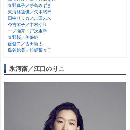
春野真子／茅島みずき
東海林達也／矢本悠馬
田中リリカ／志田未来
今吉零子／中村ゆり
一ノ瀬亮／戸次重幸
春野桜／美保純
碇健二／古田新太
島谷聡美／松嶋菜々子
氷河衛／江口のりこ