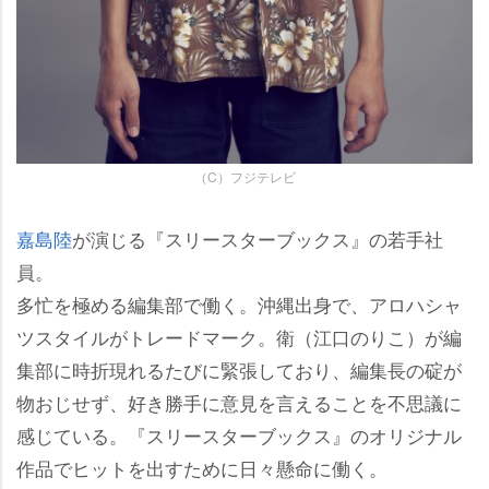
（C）フジテレビ
嘉島陸
が演じる『スリースターブックス』の若手社
員。
多忙を極める編集部で働く。沖縄出身で、アロハシャ
ツスタイルがトレードマーク。衛（江口のりこ）が編
集部に時折現れるたびに緊張しており、編集長の碇が
物おじせず、好き勝手に意見を言えることを不思議に
感じている。『スリースターブックス』のオリジナル
作品でヒットを出すために日々懸命に働く。