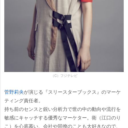
（C）フジテレビ
菅野莉央
が演じる『スリースターブックス』のマーケ
ティング責任者。
持ち前のセンスと鋭い分析力で世の中の動向や流行を
敏感にキャッチする優秀なマーケター。衛（江口のり
こ）を心底慕い、会社や同僚のことも大好きなので、