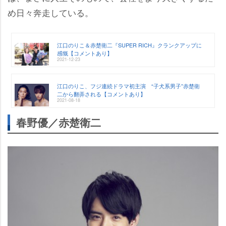
め日々奔走している。
江口のりこ＆赤楚衛二『SUPER RICH』クランクアップに
感慨【コメントあり】
2021-12-23
江口のりこ、フジ連続ドラマ初主演 “子犬系男子”赤楚衛
二から翻弄される【コメントあり】
2021-08-18
春野優／赤楚衛二