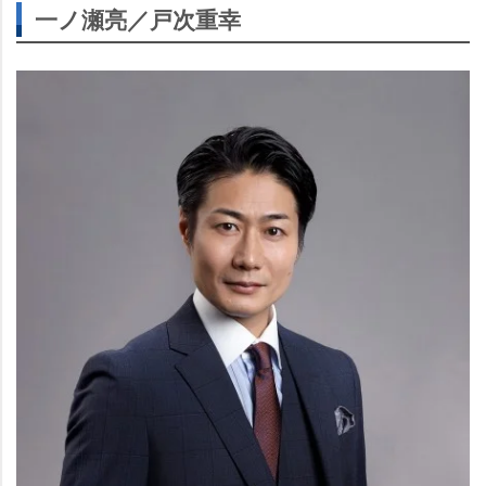
一ノ瀬亮／戸次重幸