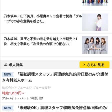
乃木坂46・山下美月、小悪魔キャラ定着で悦喜「グル
ープでの存在意義を感じた」
乃木坂46、重圧と不安の涙を乗り越え上半期売上1
位 相次ぐ卒業も「次世代の台頭で心配ない」
求人特集
さらに見る
「福祉調理スタッフ」調理師免許必須/日勤のみ/介護付
NEW
き有料老人ホーム
株式会社アプルール/アプルール秦野
時給1,273円～
アルバイト・パート / 神奈川県
「未経験OK」調理スタッフ/調理師免許必須/日勤のみ/
NEW