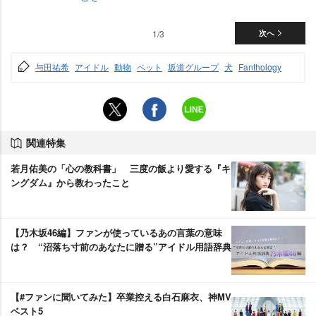
1/3
次へ
与田祐希
アイドル
動物
ペット
坂道グループ
犬
Fanthology
関連特集
若月佑美の「心の教科書」 三度の飯より愛する『キ
ングダム』から教わったこと
【乃木坂46編】ファンが使っているあの言葉の意味
は？ “沼落ち寸前のあなたに贈る”アイドル用語辞典
【#ファンに聞いてみた】卒業控える白石麻衣、神MV
ベスト5