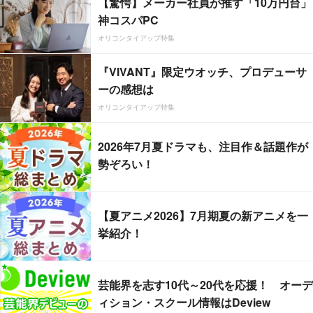
【驚愕】メーカー社員が推す「10万円台」
神コスパPC
オリコンタイアップ特集
『VIVANT』限定ウオッチ、プロデューサ
ーの感想は
オリコンタイアップ特集
2026年7月夏ドラマも、注目作＆話題作が
勢ぞろい！
【夏アニメ2026】7月期夏の新アニメを一
挙紹介！
芸能界を志す10代～20代を応援！ オーデ
ィション・スクール情報はDeview