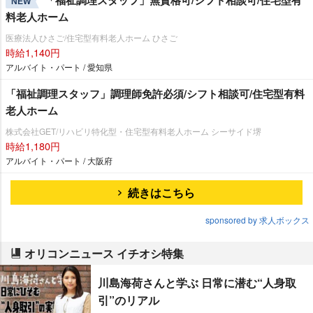
「福祉調理スタッフ」無資格可/シフト相談可/住宅型有
NEW
料老人ホーム
医療法人ひさご/住宅型有料老人ホーム ひさご
時給1,140円
アルバイト・パート / 愛知県
「福祉調理スタッフ」調理師免許必須/シフト相談可/住宅型有料
老人ホーム
株式会社GET/リハビリ特化型・住宅型有料老人ホーム シーサイド堺
時給1,180円
アルバイト・パート / 大阪府
続きはこちら
sponsored by 求人ボックス
オリコンニュース イチオシ特集
川島海荷さんと学ぶ 日常に潜む“人身取
引”のリアル