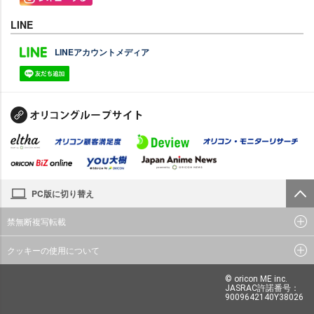
LINE
LINEアカウントメディア
PC版に切り替え
禁無断複写転載
クッキーの使用について
© oricon ME inc.
JASRAC許諾番号：
9009642140Y38026