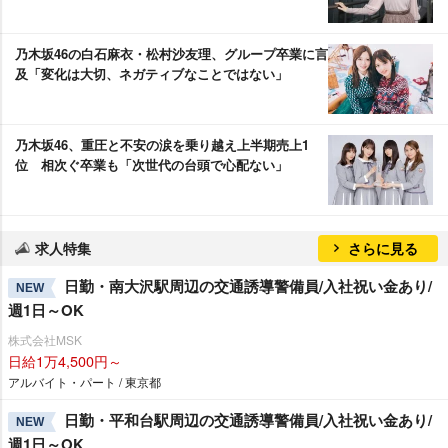
乃木坂46の白石麻衣・松村沙友理、グループ卒業に言
及「変化は大切、ネガティブなことではない」
乃木坂46、重圧と不安の涙を乗り越え上半期売上1
位 相次ぐ卒業も「次世代の台頭で心配ない」
求人特集
さらに見る
日勤・南大沢駅周辺の交通誘導警備員/入社祝い金あり/
NEW
週1日～OK
株式会社MSK
日給1万4,500円～
アルバイト・パート / 東京都
日勤・平和台駅周辺の交通誘導警備員/入社祝い金あり/
NEW
週1日～OK