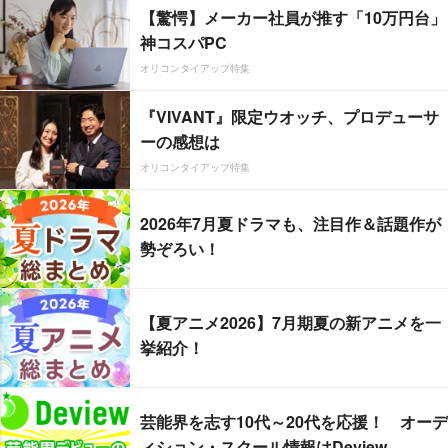
【驚愕】メーカー社員が推す「10万円台」
神コスパPC
オリコンタイアップ特集
『VIVANT』限定ウオッチ、プロデューサ
ーの感想は
オリコンタイアップ特集
2026年7月夏ドラマも、注目作＆話題作が
勢ぞろい！
【夏アニメ2026】7月期夏の新アニメを一
挙紹介！
芸能界を志す10代～20代を応援！ オーデ
ィション・スクール情報はDeview