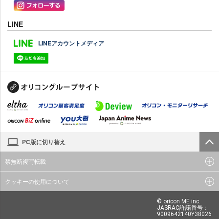
LINE
LINEアカウントメディア
PC版に切り替え
禁無断複写転載
クッキーの使用について
© oricon ME inc.
JASRAC許諾番号：
9009642140Y38026