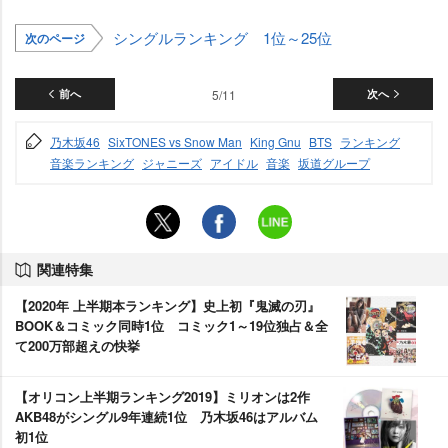
シングルランキング 1位～25位
次のページ
前へ
5/11
次へ
乃木坂46
SixTONES vs Snow Man
King Gnu
BTS
ランキング
音楽ランキング
ジャニーズ
アイドル
音楽
坂道グループ
関連特集
【2020年 上半期本ランキング】史上初『鬼滅の刃』
BOOK＆コミック同時1位 コミック1～19位独占＆全
て200万部超えの快挙
【オリコン上半期ランキング2019】ミリオンは2作
AKB48がシングル9年連続1位 乃木坂46はアルバム
初1位