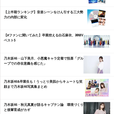
【上半期ランキング】音楽シーンをけん引する三大勢
力の内部に変化
【#ファンに聞いてみた】卒業控える白石麻衣、神MV
ベスト5
乃木坂46・山下美月、小悪魔キャラ定着で悦喜「グル
ープでの存在意義を感じた」
乃木坂46&卒業生も！うっとり美肌からキュートな笑
顔まで乃木坂46写真集まとめ
乃木坂46・秋元真夏が語るキャプテン論 環境づくり
と後輩育成がカギ