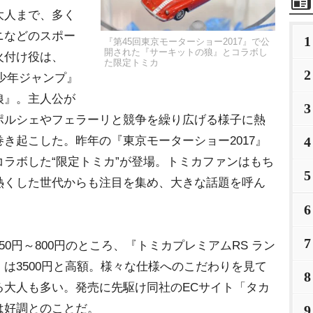
大人まで、多く
ニなどのスポー
1
『第45回東京モーターショー2017』で公
開された『サーキットの狼』とコラボし
火付け役は、
た限定トミカ
2
刊少年ジャンプ』
狼』。主人公が
3
ポルシェやフェラーリと競争を繰り広げる様子に熱
き起こした。昨年の『東京モーターショー2017』
4
ラボした“限定トミカ”が登場。トミカファンはもち
5
熱くした世代からも注目を集め、大きな話題を呼ん
6
7
0円～800円のところ、『トミカプレミアムRS ラン
S』は3500円と高額。様々な仕様へのこだわりを見て
8
る大人も多い。発売に先駆け同社のECサイト「タカ
は好調とのことだ。
9