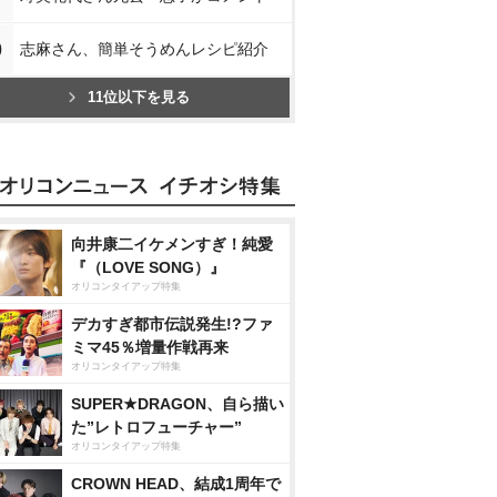
0
志麻さん、簡単そうめんレシピ紹介
11位以下を見る
向井康二イケメンすぎ！純愛
『（LOVE SONG）』
オリコンタイアップ特集
デカすぎ都市伝説発生!?ファ
ミマ45％増量作戦再来
オリコンタイアップ特集
SUPER★DRAGON、自ら描い
た”レトロフューチャー”
オリコンタイアップ特集
CROWN HEAD、結成1周年で