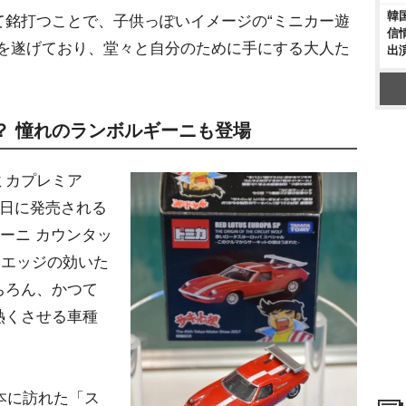
韓
銘打つことで、子供っぽいイメージの“ミニカー遊
信
化を遂げており、堂々と自分のために手にする大人た
出
？ 憧れのランボルギーニも登場
ミカプレミア
7日に発売される
ーニ カウンタッ
と、エッジの効いた
ちろん、かつて
熱くさせる車種
本に訪れた「ス