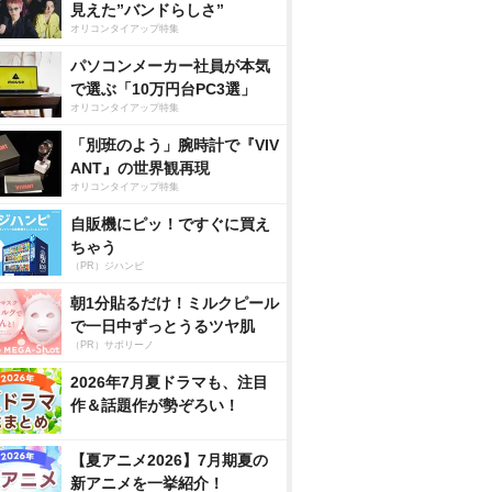
見えた”バンドらしさ”
オリコンタイアップ特集
パソコンメーカー社員が本気
で選ぶ「10万円台PC3選」
オリコンタイアップ特集
「別班のよう」腕時計で『VIV
ANT』の世界観再現
オリコンタイアップ特集
自販機にピッ！ですぐに買え
ちゃう
（PR）ジハンピ
朝1分貼るだけ！ミルクピール
で一日中ずっとうるツヤ肌
（PR）サボリーノ
2026年7月夏ドラマも、注目
作＆話題作が勢ぞろい！
【夏アニメ2026】7月期夏の
新アニメを一挙紹介！