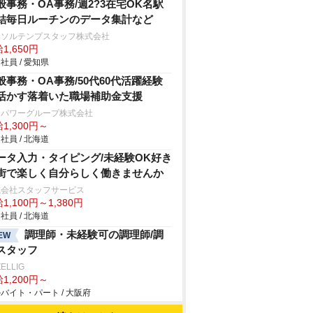
般事務・OA事務/週2?3在宅OK名駅
結毎日ルーチンのデータ集計など
ーソルテンプスタッフ株式会社
1,650円
社員 / 愛知県
般事務・OA事務/50代60代活躍経験
活かす落着いた職場補助金支援
ンパワーグループ株式会社
1,300円～
社員 / 北海道
ータ入力・タイピング/未経験OK好き
街で楽しく自分らしく働きませんか
式会社スタッフサービス
1,100円～1,380円
社員 / 北海道
調理師・未経験可の調理師/調
EW
スタッフ
ELLIG
1,200円～
バイト・パート / 大阪府