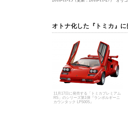
（更新：
）
オリコ
オトナ化した『トミカ』に
11月17日に発売する「トミカプレミアム
RS」のシリーズ第1弾『ランボルギーニ
カウンタック LP500S』