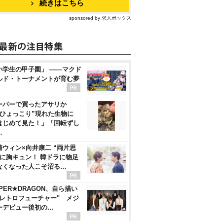
続きはこちら
sponsored by 求人ボックス
小学生の甲子園」 ――マクド
ルド・トーナメントが育む夢
ーパーで買ったアサリか
“ひょっこり”現れた生物に
はじめて見た！」「回転ずし
…
崎ウィン×向井康二 “両片思
”に胸キュン！ 韓ドラに物足
なくなった人こそ沼る…
PER★DRAGON、自ら描い
"レトロフューチャー" メジ
ーデビュー後初の…