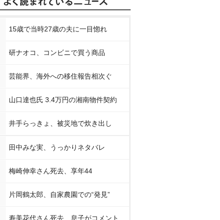
15歳で当時27歳の夫に一目惚れ
研ナオコ、コンビニで買う商品
芸能界、海外への移住報告相次ぐ
山口達也氏 3.4万円の湘南物件契約
井手らっきょ、被災地で炊き出し
田中みな実、うっかりネタバレ
梅崎伸幸さん死去、享年44
片岡鶴太郎、自家農園での“発見”
寿美花代さん死去 息子がコメント