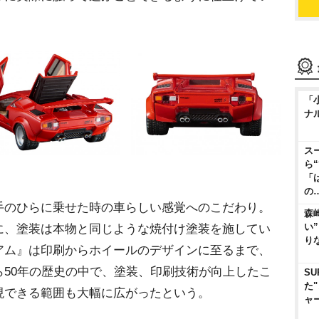
「
ナ
ス
ら
「
の
のひらに乗せた時の車らしい感覚へのこだわり。
森
い
に、塗装は本物と同じような焼付け塗装を施してい
り
アム』は印刷からホイールのデザインに至るまで、
50年の歴史の中で、塗装、印刷技術が向上したこ
SU
た
現できる範囲も大幅に広がったという。
ャ