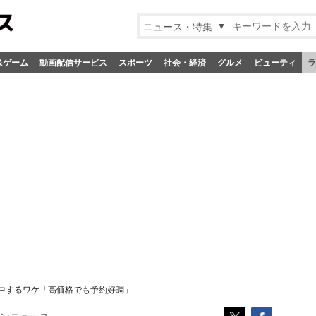
ニュース・特集
&ゲーム
動画配信サービス
スポーツ
社会・経済
グルメ
ビューティ
ラ
中するワケ「高価格でも予約好調」