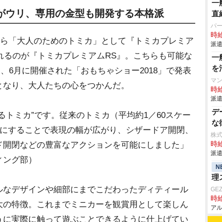
一
がウリ、専用の金型も開発する本格派
直
パ
時給
から「大人のためのトミカ」として『トミカプレミア
派遣
されるのが『トミカプレミアムRS』。こちらも可能な
一
を
、6月に開催された「おもちゃショー2018」で発表
マ
となり、大人たちの心をつかんだ。
時給
派遣
デ
るトミカ”です。従来のトミカ（平均約1／60スケー
な
ズにすることで表現の幅が広がり、シザードア開閉、
株
ド開閉などの豊富なアクションを可能にしました」
時給
派遣
ィング部）
N
理
なデザインや細部にまでこだわったディティール
GEZ
時給
大の特徴。これまでミニカーを観賞用として楽しん
アル
うに実際に触って遊ぶことできるように仕上げてい