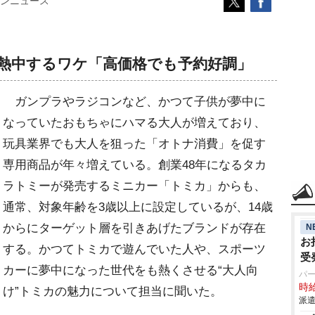
ンニュース
熱中するワケ「高価格でも予約好調」
ガンプラやラジコンなど、かつて子供が夢中に
なっていたおもちゃにハマる大人が増えており、
玩具業界でも大人を狙った「オトナ消費」を促す
専用商品が年々増えている。創業48年になるタカ
ラトミーが発売するミニカー「トミカ」からも、
通常、対象年齢を3歳以上に設定しているが、14歳
からにターゲット層を引きあげたブランドが存在
N
お
する。かつてトミカで遊んでいた人や、スポーツ
受
カーに夢中になった世代をも熱くさせる“大人向
パ
時給
け”トミカの魅力について担当に聞いた。
派遣