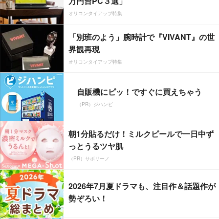
万円台PC３選」
オリコンタイアップ特集
「別班のよう」腕時計で『VIVANT』の世
界観再現
オリコンタイアップ特集
自販機にピッ！ですぐに買えちゃう
（PR）ジハンピ
朝1分貼るだけ！ミルクピールで一日中ず
っとうるツヤ肌
（PR）サボリーノ
2026年7月夏ドラマも、注目作＆話題作が
勢ぞろい！