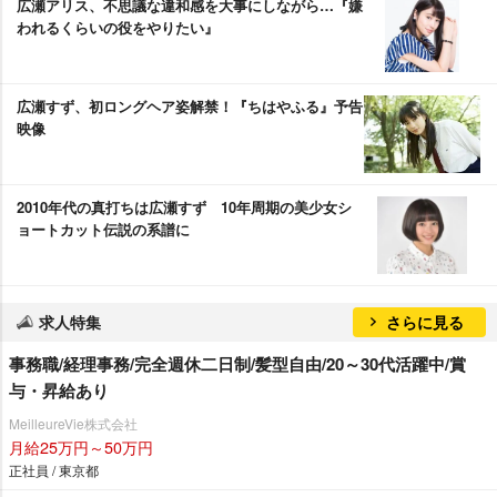
広瀬アリス、不思議な違和感を大事にしながら…『嫌
われるくらいの役をやりたい』
広瀬すず、初ロングヘア姿解禁！『ちはやふる』予告
映像
2010年代の真打ちは広瀬すず 10年周期の美少女シ
ョートカット伝説の系譜に
求人特集
さらに見る
事務職/経理事務/完全週休二日制/髪型自由/20～30代活躍中/賞
与・昇給あり
MeilleureVie株式会社
月給25万円～50万円
正社員 / 東京都