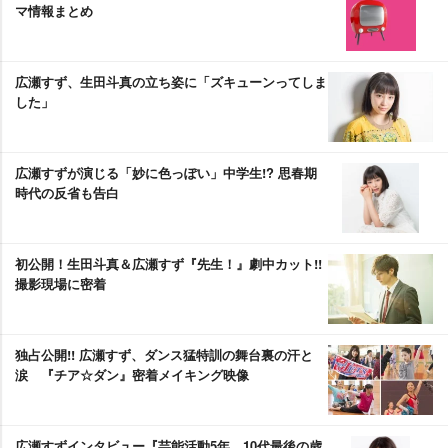
マ情報まとめ
広瀬すず、生田斗真の立ち姿に「ズキューンってしま
した」
広瀬すずが演じる「妙に色っぽい」中学生!? 思春期
時代の反省も告白
初公開！生田斗真＆広瀬すず『先生！』劇中カット!!
撮影現場に密着
独占公開!! 広瀬すず、ダンス猛特訓の舞台裏の汗と
涙 『チア☆ダン』密着メイキング映像
広瀬すずインタビュー『芸能活動5年、10代最後の歳