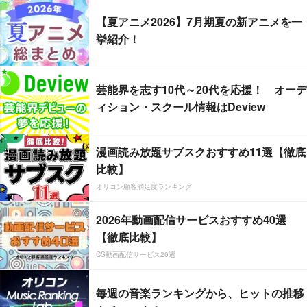
【夏アニメ2026】7月期夏の新アニメを一
挙紹介！
芸能界を志す10代～20代を応援！ オーデ
ィション・スクール情報はDeview
漫画読み放題サブスクおすすめ11選【徹底
比較】
オリコン顧客満足度ランキング
2026年動画配信サービスおすすめ40選
【徹底比較】
CS動画配信サービス20選
毎週の音楽ランキングから、ヒットの推移