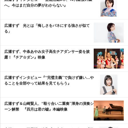
へ。今はまだ自分の夢がわからない』
広瀬すず 光とは「悔しさをバネにする強さが似て
る」
広瀬すず、中条あやみ女子高生チアダンサー姿を披
露！『チア☆ダン』映像
広瀬すずインタビュー『“完璧主義”で負けず嫌い…
ることを全部やって結果を見てもらう』
広瀬すず＆山崎賢人、“殴り合い二重奏”渾身の演奏シ
ーン解禁 『四月は君の嘘』本編映像