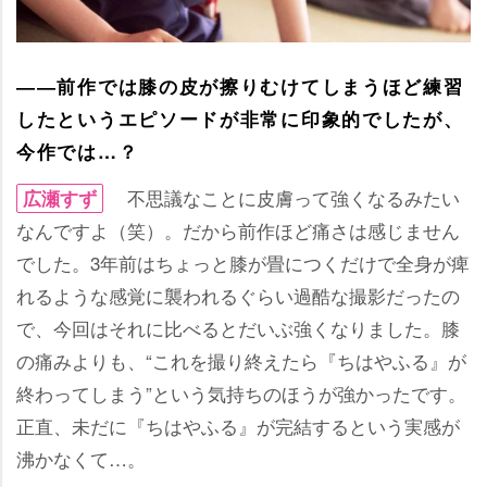
――前作では膝の皮が擦りむけてしまうほど練習
したというエピソードが非常に印象的でしたが、
今作では…？
不思議なことに皮膚って強くなるみたい
広瀬すず
なんですよ（笑）。だから前作ほど痛さは感じません
でした。3年前はちょっと膝が畳につくだけで全身が痺
れるような感覚に襲われるぐらい過酷な撮影だったの
で、今回はそれに比べるとだいぶ強くなりました。膝
の痛みよりも、“これを撮り終えたら『ちはやふる』が
終わってしまう”という気持ちのほうが強かったです。
正直、未だに『ちはやふる』が完結するという実感が
沸かなくて…。