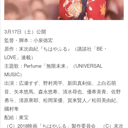
3月17日（土）公開
監督・脚本：小泉徳宏
原作：末次由紀『ちはやふる』（講談社「BE・
LOVE」連載）
主題歌：Perfume「無限未来」（UNIVERSAL
MUSIC）
出演：広瀬すず、野村周平、新田真剣佑、上白石萌
音、矢本悠馬、森永悠希、清水尋也、優希美青、佐野
勇斗、清原果耶、松岡茉優、賀来賢人／松田美由紀、
國村隼
配給：東宝
（C）2018映画「ちはやふる」製作委員会 （C）末次