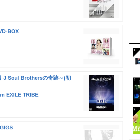
D-BOX
目 J Soul Brothersの奇跡～(初
om EXILE TRIBE
GIGS