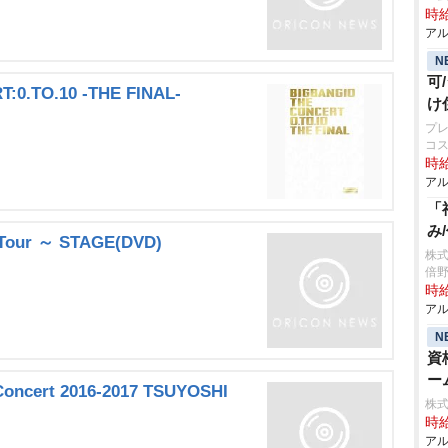
時給
アル
N
可
:0.TO.10 -THE FINAL-
け
プレ
コ
時給
アル
「
み
 Tour ～ STAGE(DVD)
株
倍
時給
アル
N
資
ー
Concert 2016-2017 TSUYOSHI
株式
時給
アル