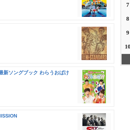
7
8
9
1
最新ソングブック わらうおばけ
SSION