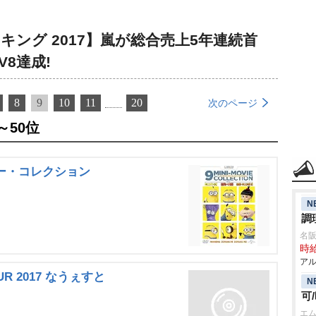
キング 2017】嵐が総合売上5年連続首
V8達成!
8
9
10
11
20
次のページ
～50位
ー・コレクション
N
調
名
時給
アル
UR 2017 なうぇすと
N
可
エム