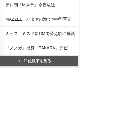
テレ朝『Mステ』今夜放送
MAZZEL、パタヤの海で“幸福”写真
ミセス、ミスド新CMで替え歌に挑戦
0
『ノノガ』出身「TAKARA」デビュー
11位以下を見る