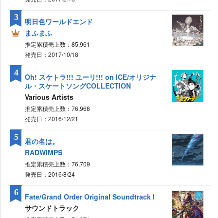
3
明日色ワールドエンド
まふまふ
推定累積売上数：85,961
発売日：2017/10/18
4
Oh! スケトラ!!! ユーリ!!! on ICE/オリジナ
ル・スケートソングCOLLECTION
Various Artists
推定累積売上数：76,968
発売日：2016/12/21
5
君の名は。
RADWIMPS
推定累積売上数：76,709
発売日：2016/8/24
6
Fate/Grand Order Original Soundtrack Ⅰ
サウンドトラック