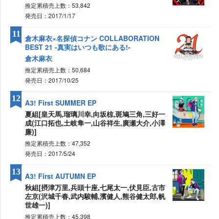
推定累積売上数：53,842
発売日：2017/1/17
11
倉木麻衣×名探偵コナン COLLABORATION
BEST 21 -真実はいつも歌にある!-
倉木麻衣
推定累積売上数：50,684
発売日：2017/10/25
12
A3! First SUMMER EP
夏組[皇天馬,瑠璃川幸,向坂椋,斑鳩三角,三好一
成(江口拓也,土岐隼一,山谷祥生,廣瀬大介,小澤
廉)]
推定累積売上数：47,352
発売日：2017/5/24
13
A3! First AUTUMN EP
秋組[摂津万里,兵頭十座,七尾太一,伏見臣,古市
左京(沢城千春,武内駿輔,濱健人,熊谷健太郎,帆
世雄一)]
推定累積売上数：45,398