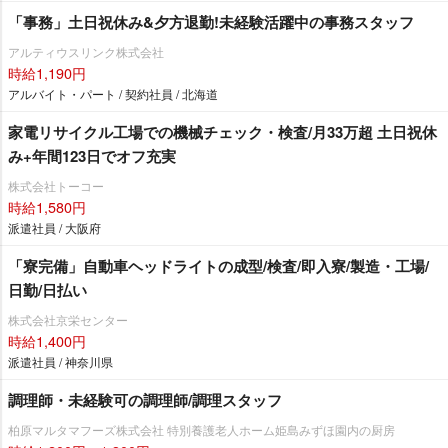
「事務」土日祝休み&夕方退勤!未経験活躍中の事務スタッフ
アルティウスリンク株式会社
時給1,190円
アルバイト・パート / 契約社員 / 北海道
家電リサイクル工場での機械チェック・検査/月33万超 土日祝休
み+年間123日でオフ充実
株式会社トーコー
時給1,580円
派遣社員 / 大阪府
「寮完備」自動車ヘッドライトの成型/検査/即入寮/製造・工場/
日勤/日払い
株式会社京栄センター
時給1,400円
派遣社員 / 神奈川県
調理師・未経験可の調理師/調理スタッフ
柏原マルタマフーズ株式会社 特別養護老人ホーム姫島みずほ園内の厨房