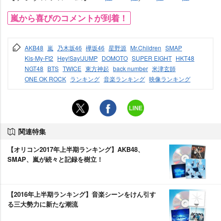
嵐から喜びのコメントが到着！
AKB48
嵐
乃木坂46
欅坂46
星野源
Mr.Children
SMAP
Kis-My-Ft2
Hey!Say!JUMP
DOMOTO
SUPER EIGHT
HKT48
NGT48
BTS
TWICE
東方神起
back number
米津玄師
ONE OK ROCK
ランキング
音楽ランキング
映像ランキング
関連特集
【オリコン2017年上半期ランキング】AKB48、
SMAP、嵐が続々と記録を樹立！
【2016年上半期ランキング】音楽シーンをけん引す
る三大勢力に新たな潮流