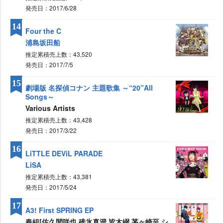
発売日：2017/6/28
14
Four the C
浦島坂田船
推定累積売上数：43,520
発売日：2017/7/5
15
劇場版 名探偵コナン 主題歌集 ～“20”All
Songs～
Various Artists
推定累積売上数：43,428
発売日：2017/3/22
16
LiTTLE DEViL PARADE
LiSA
推定累積売上数：43,381
発売日：2017/5/24
17
A3! First SPRING EP
春組[佐久間咲也,碓氷真澄,皆木綴,茅ヶ崎至,シ