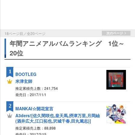
18ページ目／全20ページ
次のページ
年間アニメアルバムランキング 1位～
20位
1
BOOTLEG
米津玄師
推定累積売上数：241,754
発売日：2017/11/1
2
MANKAI☆開花宣言
A3ders![佐久間咲也,皇天馬,摂津万里,月岡紬
(酒井広大,江口拓也,沢城千春,田丸篤志)]
推定累積売上数：88,898
発売日：2017/2/15