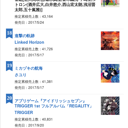
トロン(酒井広大,白井悠介,西山宏太朗,浅沼晋
太郎,五十嵐雅)]
推定累積売上数：43,164
発売日：2017/5/24
18
進撃の軌跡
Linked Horizon
推定累積売上数：41,726
発売日：2017/5/17
19
ミカヅキの航海
さユり
推定累積売上数：41,381
発売日：2017/5/17
20
アプリゲーム『アイドリッシュセブン』
TRIGGER 1st フルアルバム「REGALITY」
TRIGGER
推定累積売上数：40,831
発売日：2017/9/20