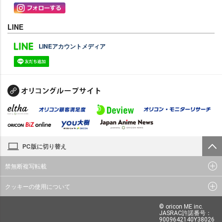
LINE
LINEアカウントメディア
PC版に切り替え
禁無断複写転載
クッキーの使用について
© oricon ME inc.
JASRAC許諾番号：
9009642140Y38026