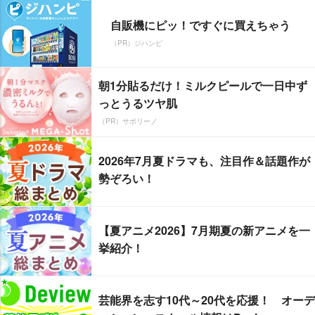
自販機にピッ！ですぐに買えちゃう
（PR）ジハンピ
朝1分貼るだけ！ミルクピールで一日中ず
っとうるツヤ肌
（PR）サボリーノ
2026年7月夏ドラマも、注目作＆話題作が
勢ぞろい！
【夏アニメ2026】7月期夏の新アニメを一
挙紹介！
芸能界を志す10代～20代を応援！ オーデ