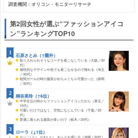
調査機関：オリコン・モニターリサーチ
第2回女性が選ぶ“ファッションアイコ
ン”ランキングTOP10
1
石原さとみ（↑圏外）
取り入れられそうなコーデを着こなしている（大阪／30
代）
個性的なデザインや色でも着こなせるので憧れる（埼玉
／30代）
校閲ガールの時の服装がめちゃくちゃ可愛かった（静岡
／30代）
2
桐谷美玲（↑6位）
中学生位の時からファッションアイコンだから（東京／
10代）
可愛いだけではなく、空気になじんでいる（千葉／20
代）
普通に着られる服装が多いので（栃木／20代）
3
ローラ（↓1位）
かっこいい、かわいい、キレイを感じる（沖縄／30代）