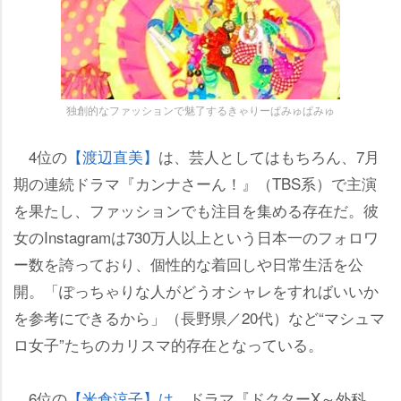
独創的なファッションで魅了するきゃりーぱみゅぱみゅ
4位の
【渡辺直美】
は、芸人としてはもちろん、7月
期の連続ドラマ『カンナさーん！』（TBS系）で主演
を果たし、ファッションでも注目を集める存在だ。彼
女のInstagramは730万人以上という日本一のフォロワ
ー数を誇っており、個性的な着回しや日常生活を公
開。「ぽっちゃりな人がどうオシャレをすればいいか
を参考にできるから」（長野県／20代）など“マシュマ
ロ女子”たちのカリスマ的存在となっている。
6位の
【米倉涼子】は
、ドラマ『ドクターX～外科