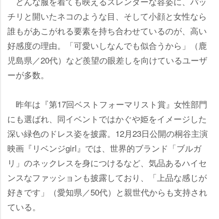
どんな服を着ても映えるスレンダーな容姿に、パッ
チリと開いたネコのような目、そして小顔と女性なら
誰もがあこがれる要素を持ち合わせているのが、高い
好感度の理由。「可愛いしなんでも似合うから」（鹿
児島県／20代）など羨望の眼差しを向けているユーザ
ーが多数。
昨年は『第17回ベストフォーマリスト賞』女性部門
にも選ばれ、同イベントではかぐや姫をイメージした
深い緑色のドレス姿を披露。12月23日公開の桐谷主演
映画『リベンジgirl』では、世界的ブランド「ブルガ
リ」のネックレスを身につけるなど、気品あるハイセ
ンスなファッションも披露しており、「上品な感じが
好きです」（愛知県／50代）と親世代からも支持され
ている。