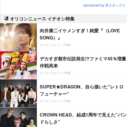
sponsored by 求人ボックス
オリコンニュース イチオシ特集
向井康二イケメンすぎ！純愛『（LOVE
SONG）』
オリコンタイアップ特集
デカすぎ都市伝説発生!?ファミマ45％増量
作戦再来
オリコンタイアップ特集
SUPER★DRAGON、自ら描いた”レトロ
フューチャー”
オリコンタイアップ特集
CROWN HEAD、結成1周年で見えた”バン
ドらしさ”