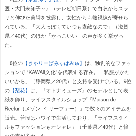
医・大門未知子～』（テレビ朝日系）で白衣からスラ
リと伸びた美脚を披露し、女性からも熱視線が寄せら
れている。「大人っぽくていつも素敵なので」（滋賀
県／40代）のほか「かっこいい」の声が多く挙がっ
た。
8位の
【きゃりーぱみゅぱみゅ】
は、独創的なファッ
ションで “KAWAii文化”を代表する存在。「私服がかわ
いいから」（静岡県／20代）と支持を受けている。9位
の
【梨花】
は、『オトナミューズ』のモデルとして表
紙を飾り、ライフスタイルショップ『Maison de
Reefur（メゾン ド リーファー）』で数々のアイテムを
販売。普段はハワイで生活しており、「ライフスタイ
ルもファッションもオシャレ」（千葉県／40代）と憧
れの声が多かった。