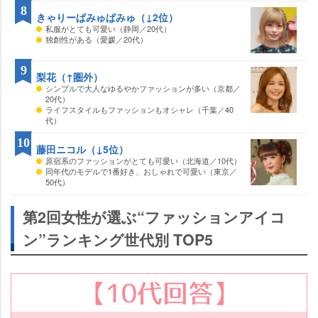
8
きゃりーぱみゅぱみゅ（↓2位）
私服がとても可愛い（静岡／20代）
独創性がある（愛媛／20代）
9
梨花（↑圏外）
シンプルで大人なゆるやかファッションが多い（京都／
20代）
ライフスタイルもファッションもオシャレ（千葉／40
代）
10
藤田ニコル（↓5位）
原宿系のファッションがとても可愛い（北海道／10代）
同年代のモデルで1番好き、おしゃれで可愛い（東京／
50代）
第2回女性が選ぶ“ファッションアイコ
ン”ランキング世代別 TOP5