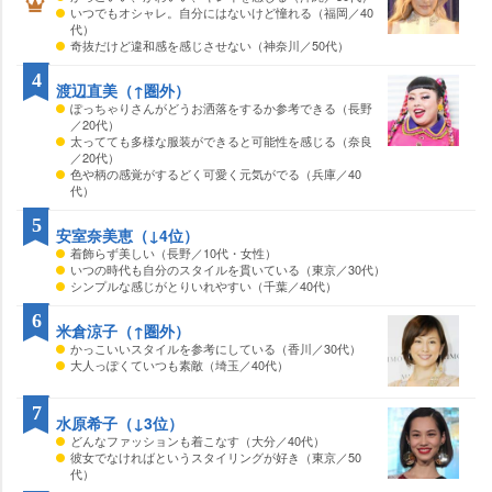
いつでもオシャレ。自分にはないけど憧れる（福岡／40
代）
奇抜だけど違和感を感じさせない（神奈川／50代）
4
渡辺直美（↑圏外）
ぽっちゃりさんがどうお洒落をするか参考できる（長野
／20代）
太ってても多様な服装ができると可能性を感じる（奈良
／20代）
色や柄の感覚がするどく可愛く元気がでる（兵庫／40
代）
5
安室奈美恵（↓4位）
着飾らず美しい（長野／10代・女性）
いつの時代も自分のスタイルを貫いている（東京／30代）
シンプルな感じがとりいれやすい（千葉／40代）
6
米倉涼子（↑圏外）
かっこいいスタイルを参考にしている（香川／30代）
大人っぽくていつも素敵（埼玉／40代）
7
水原希子（↓3位）
どんなファッションも着こなす（大分／40代）
彼女でなければというスタイリングが好き（東京／50
代）