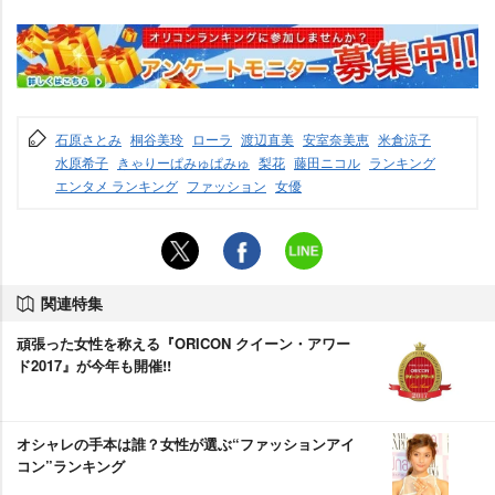
石原さとみ
桐谷美玲
ローラ
渡辺直美
安室奈美恵
米倉涼子
水原希子
きゃりーぱみゅぱみゅ
梨花
藤田ニコル
ランキング
エンタメ ランキング
ファッション
女優
関連特集
頑張った女性を称える『ORICON クイーン・アワー
ド2017』が今年も開催!!
オシャレの手本は誰？女性が選ぶ“ファッションアイ
コン”ランキング