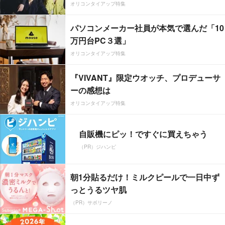
オリコンタイアップ特集
パソコンメーカー社員が本気で選んだ「10
万円台PC３選」
オリコンタイアップ特集
『VIVANT』限定ウオッチ、プロデューサ
ーの感想は
オリコンタイアップ特集
自販機にピッ！ですぐに買えちゃう
（PR）ジハンピ
朝1分貼るだけ！ミルクピールで一日中ず
っとうるツヤ肌
（PR）サボリーノ