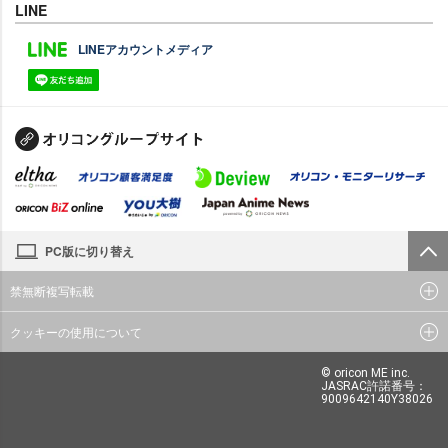
LINE
LINEアカウントメディア
PC版に切り替え
禁無断複写転載
クッキーの使用について
© oricon ME inc.
JASRAC許諾番号：
9009642140Y38026