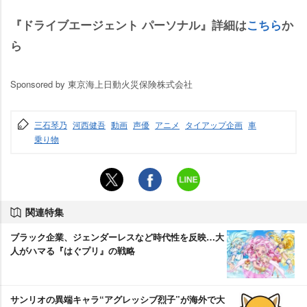
『ドライブエージェント パーソナル』詳細は
こちら
か
ら
Sponsored by 東京海上日動火災保険株式会社
三石琴乃
河西健吾
動画
声優
アニメ
タイアップ企画
車
乗り物
関連特集
ブラック企業、ジェンダーレスなど時代性を反映…大
人がハマる『はぐプリ』の戦略
サンリオの異端キャラ“アグレッシブ烈子”が海外で大