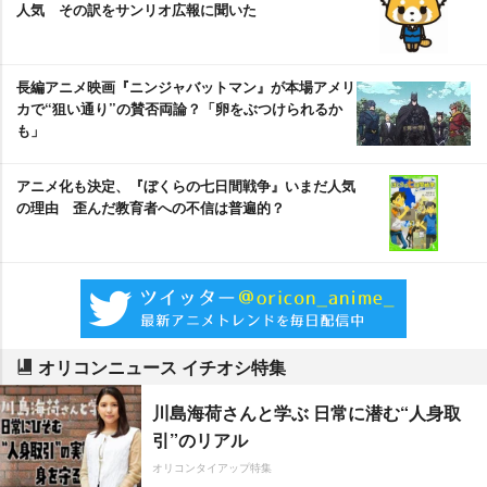
人気 その訳をサンリオ広報に聞いた
長編アニメ映画『ニンジャバットマン』が本場アメリ
カで“狙い通り”の賛否両論？「卵をぶつけられるか
も」
アニメ化も決定、『ぼくらの七日間戦争』いまだ人気
の理由 歪んだ教育者への不信は普遍的？
オリコンニュース イチオシ特集
川島海荷さんと学ぶ 日常に潜む“人身取
引”のリアル
オリコンタイアップ特集