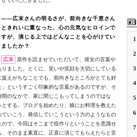
せていただきました。
――広末さんの明るさが、前向きな千恵さん
ときれいに重なった、心の元気なヒロインで
すが、演じる上ではどんなことを心がけてい
1
ましたか？
2
広末
原作を読ませていただいて、彼女の言葉
3
ありました。とくに、笑いや笑顔を大切にしている
に捉えがちなことでも、前向きなところがとても好
4
た」というすごく印象的な言葉があるのですが、そ
時間のなかで、家に閉じこもってしまうのではな
5
うとする。ブログを始めたり、娘にお料理を教えた
6
めていこう、発信していこうという力のようなもの
たので、今回はそこまで役作りということを意識せ
7
も、そのまま素直に、正直に演じてもらえたらと言