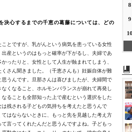
8
9
を決心するまでの千恵の葛藤については、どの
1
たことですが、乳がんという病気を患っている女性
、出産というのはもっと確率が下がるし、夫婦であ
多かったりと、女性として人生が蝕まれてしまう、
たくさん聞きました。（千恵さんも）妊娠自体が難
と思うんです。旦那さんは喜びましたが、夫婦間で
きなくなること、ホルモンバランスが崩れて再発し
なることも全部知った上で産むという選択をした
女は残される子どもの気持ちを考えたと思うんで
くてはならないときに、もっと先を見越した考え方
って言ってくれたんだと思うんですよね。子どもっ