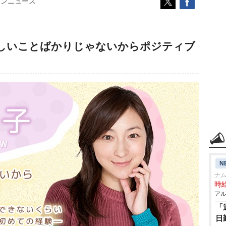
コンニュース
しいことばかりじゃないからポジティブ
N
ナ
時給
アル
「
日