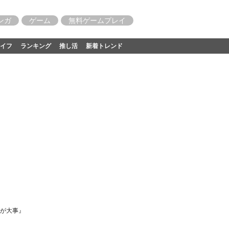
ンガ
ゲーム
無料ゲームプレイ
イフ
ランキング
推し活
新着トレンド
が大事』