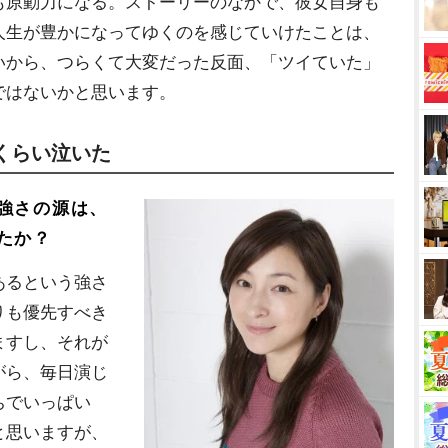
も原動力になる。ストーリーのなかで、彼女自身も
人生が豊かになってゆくのを感じていけたことは、
いから、つらくて大変だった反面、「ツイていた」
ではないかと思います。
くらい泣いた
強さの源は、
たか？
あるという強さ
りも優先すべき
ますし、それが
がら、毎日演じ
ちでいっぱい
と思いますが、