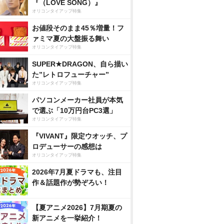
『（LOVE SONG）』
オリコンタイアップ特集
お値段そのまま45％増量！フ
ァミマ夏の大盤振る舞い
オリコンタイアップ特集
SUPER★DRAGON、自ら描い
た”レトロフューチャー”
オリコンタイアップ特集
パソコンメーカー社員が本気
で選ぶ「10万円台PC3選」
オリコンタイアップ特集
『VIVANT』限定ウオッチ、プ
ロデューサーの感想は
オリコンタイアップ特集
2026年7月夏ドラマも、注目
作＆話題作が勢ぞろい！
【夏アニメ2026】7月期夏の
新アニメを一挙紹介！