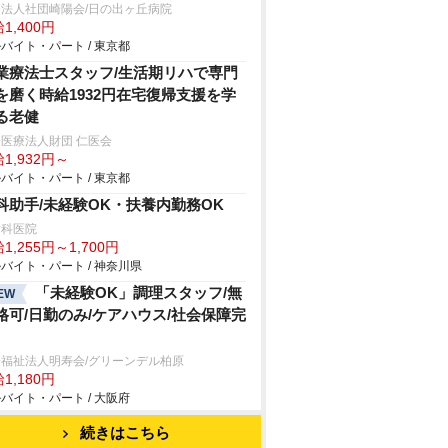
法人社団崎陽会/日の出ヶ丘病院
1,400円
バイト・パート / 東京都
業療法士スタッフ/生活期リハで専門
を磨く時給1932円在宅復帰支援を学
る老健
医療法人財団 仁医会
1,932円～
バイト・パート / 東京都
科助手/未経験OK・扶養内勤務OK
歯科医院
1,255円～1,700円
バイト・パート / 神奈川県
「未経験OK」調理スタッフ/無
EW
格可/日勤のみ/ケアハウス/社会保障完
福祉法人明寿会/グリーンデル柏原
1,180円
バイト・パート / 大阪府
続きはこちら