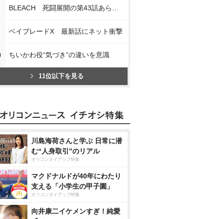
BLEACH 死闘展開の第43話あらすじ
ベイブレードX 最新話にネット衝撃
0
ちいかわ役“気づき”の違いを意識
11位以下を見る
川島海荷さんと学ぶ 日常に潜
む“人身取引”のリアル
オリコンタイアップ特集
マクドナルドが40年にわたり
支える「小学生の甲子園」
オリコンタイアップ特集
向井康二イケメンすぎ！純愛