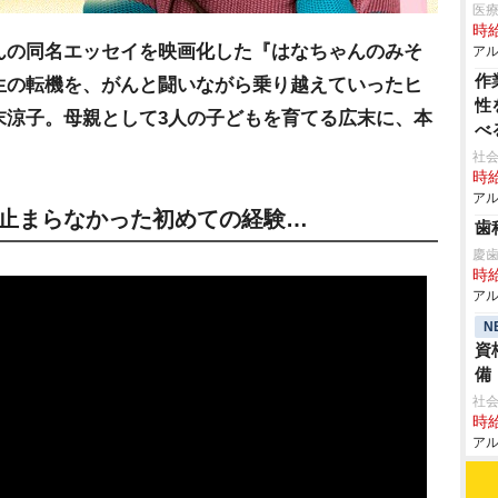
医療
時給
んの同名エッセイを映画化した『はなちゃんのみそ
アル
作
生の転機を、がんと闘いながら乗り越えていったヒ
性
末涼子。母親として3人の子どもを育てる広末に、本
べ
社会
時給
アル
が止まらなかった初めての経験…
歯
慶
時給
アル
N
資
備
社会
時給
アル