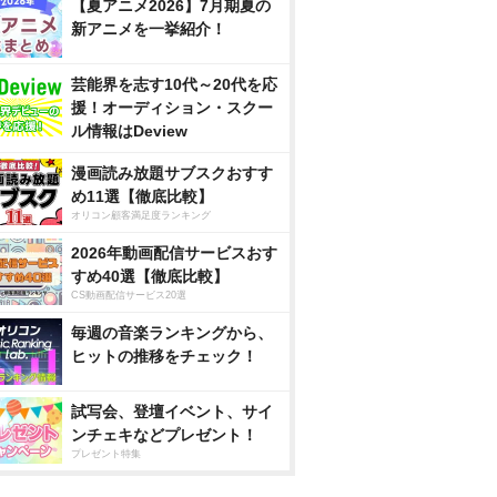
【夏アニメ2026】7月期夏の
新アニメを一挙紹介！
芸能界を志す10代～20代を応
援！オーディション・スクー
ル情報はDeview
漫画読み放題サブスクおすす
め11選【徹底比較】
オリコン顧客満足度ランキング
2026年動画配信サービスおす
すめ40選【徹底比較】
CS動画配信サービス20選
毎週の音楽ランキングから、
ヒットの推移をチェック！
試写会、登壇イベント、サイ
ンチェキなどプレゼント！
プレゼント特集