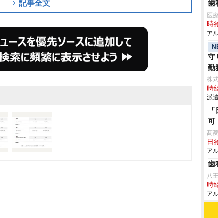
記事全文
歯
医
時給
アル
N
守
勤
株
時給
派遣
「
可
髙
日給
アル
歯
八
時給
アル