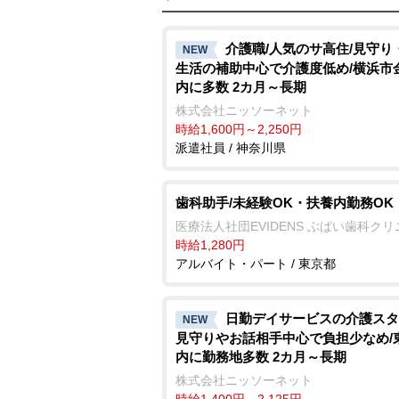
介護職/人気のサ高住/見守り
NEW
生活の補助中心で介護度低め/横浜市
内に多数 2カ月～長期
株式会社ニッソーネット
時給1,600円～2,250円
派遣社員 / 神奈川県
歯科助手/未経験OK・扶養内勤務OK
医療法人社団EVIDENS ぶばい歯科ク
時給1,280円
アルバイト・パート / 東京都
日勤デイサービスの介護スタ
NEW
見守りやお話相手中心で負担少なめ/
内に勤務地多数 2カ月～長期
株式会社ニッソーネット
時給1,400円～2,125円