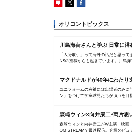
オリコントピックス
川島海荷さんと学ぶ 日常に潜
「人身取引」って海外の話だと思って
NSの投稿からも起きています。川島
マクドナルドが40年にわたり
ユニフォームの右袖には出場者のみに
ン」をつけて学童球児たちが頂点を目
森崎ウィン×向井康二“両片思
森崎ウィンと向井康二がW主演！映画『（L
OM STREAMで最速配信。究極のピュ