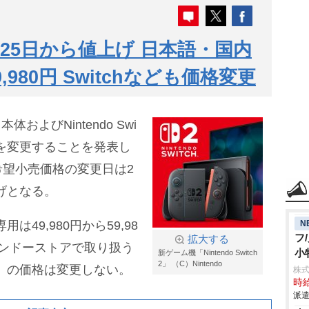
2」25日から値上げ 日本語・国内
9,980円 Switchなども価格変更
 本体およびNintendo Swi
格を変更することを発表し
望小売価格の変更日は2
上げとなる。
N
内専用は49,980円から59,98
フ
拡大する
ンドーストアで取り扱う
小
新ゲーム機「Nintendo Switch
2」 （C）Nintendo
言語対応」の価格は変更しない。
株
時給
派遣