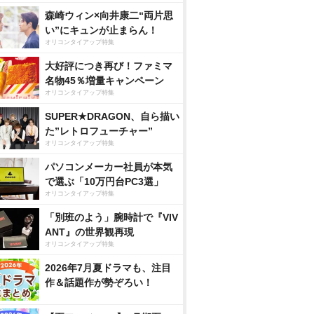
森崎ウィン×向井康二“両片思
い”にキュンが止まらん！
オリコンタイアップ特集
大好評につき再び！ファミマ
名物45％増量キャンペーン
オリコンタイアップ特集
SUPER★DRAGON、自ら描い
た”レトロフューチャー”
オリコンタイアップ特集
パソコンメーカー社員が本気
で選ぶ「10万円台PC3選」
オリコンタイアップ特集
「別班のよう」腕時計で『VIV
ANT』の世界観再現
オリコンタイアップ特集
2026年7月夏ドラマも、注目
作＆話題作が勢ぞろい！