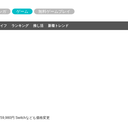
ンガ
ゲーム
無料ゲームプレイ
イフ
ランキング
推し活
新着トレンド
9,980円 Switchなども価格変更