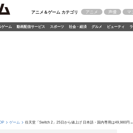
アニメ
声優
マ
アニメ＆ゲーム カテゴリ
&ゲーム
動画配信サービス
スポーツ
社会・経済
グルメ
ビューティ
ラ
OP
ゲーム
任天堂「Switch 2」25日から値上げ 日本語・国内専用は49,980円→5