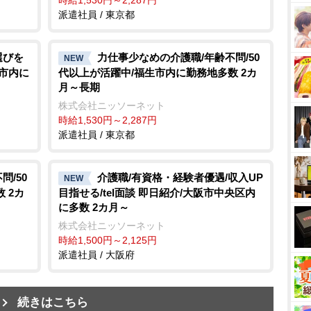
派遣社員 / 東京都
選びを
力仕事少なめの介護職/年齢不問/50
NEW
南市内に
代以上が活躍中/福生市内に勤務地多数 2カ
月～長期
株式会社ニッソーネット
時給1,530円～2,287円
派遣社員 / 東京都
/50
介護職/有資格・経験者優遇/収入UP
NEW
 2カ
目指せる/tel面談 即日紹介/大阪市中央区内
に多数 2カ月～
株式会社ニッソーネット
時給1,500円～2,125円
派遣社員 / 大阪府
続きはこちら