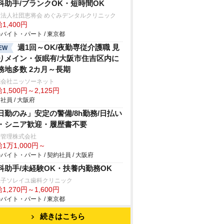
科助手/ブランクOK・短時間OK
療法人社団恵将会 めぐみデンタルクリニック
1,400円
バイト・パート / 東京都
週1回～OK/夜勤専従介護職 見
EW
りメイン・仮眠有/大阪市住吉区内に
務地多数 2カ月～長期
式会社ニッソーネット
1,500円～2,125円
社員 / 大阪府
日勤のみ」安定の警備/8h勤務/日払い
・シニア歓迎・履歴書不要
菱管理株式会社
1万1,000円～
バイト・パート / 契約社員 / 大阪府
科助手/未経験OK・扶養内勤務OK
王子ソレイユ歯科クリニック
1,270円～1,600円
バイト・パート / 東京都
続きはこちら