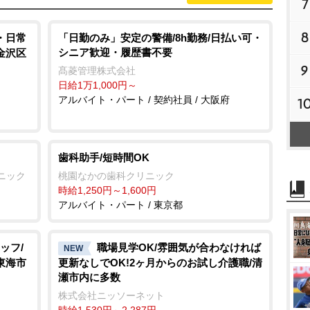
7
8
・日常
「日勤のみ」安定の警備/8h勤務/日払い可・
シニア歓迎・履歴書不要
金沢区
9
髙菱管理株式会社
日給1万1,000円～
アルバイト・パート / 契約社員 / 大阪府
1
歯科助手/短時間OK
リニック
桃園なかの歯科クリニック
時給1,250円～1,600円
アルバイト・パート / 東京都
ッフ/
職場見学OK/雰囲気が合わなければ
NEW
東海市
更新なしでOK!2ヶ月からのお試し介護職/清
瀬市内に多数
株式会社ニッソーネット
時給1,530円～2,287円