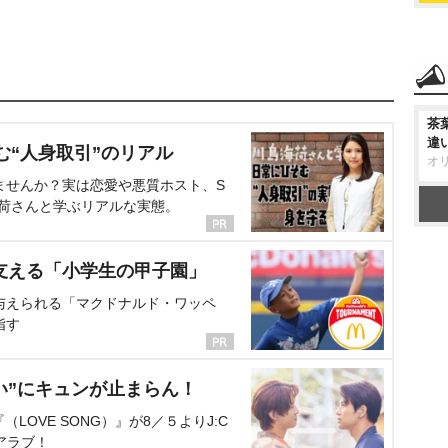
茶
違
む“人身取引”のリアル
オ
ませんか？実は恋愛や悪質ホスト、S
海荷さんと学ぶリアルな実態。
支える「小学生の甲子園」
与えられる「マクドナルド・ワッペ
指す
い”にキュンが止まらん！
OVE SONG）』が8／５よりJ:C
アラブ！