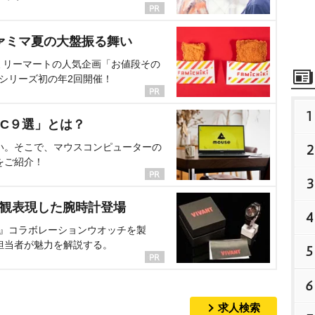
ァミマ夏の大盤振る舞い
ミリーマートの人気企画「お値段その
、シリーズ初の年2回開催！
1
C９選」とは？
い。そこで、マウスコンピューターの
2
をご紹介！
3
界観表現した腕時計登場
4
NT』コラボレーションウオッチを製
担当者が魅力を解説する。
5
6
求人検索