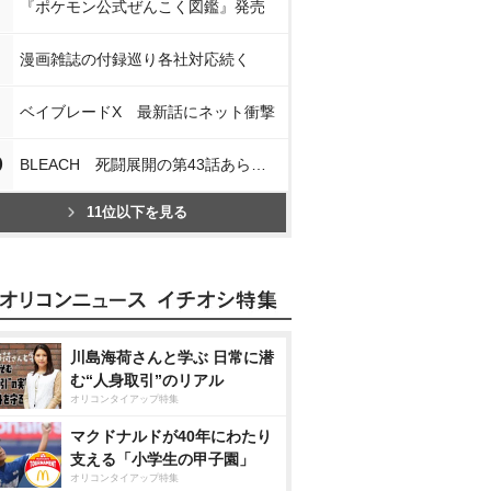
『ポケモン公式ぜんこく図鑑』発売
漫画雑誌の付録巡り各社対応続く
ベイブレードX 最新話にネット衝撃
0
BLEACH 死闘展開の第43話あらすじ
11位以下を見る
川島海荷さんと学ぶ 日常に潜
む“人身取引”のリアル
オリコンタイアップ特集
マクドナルドが40年にわたり
支える「小学生の甲子園」
オリコンタイアップ特集