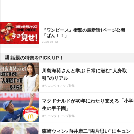
『ワンピース』衝撃の最新話1ページ公開
「ばん！！」
2026-06-12
話題の特集をPICK UP！
川島海荷さんと学ぶ 日常に潜む“人身取
引”のリアル
オリコンタイアップ特集
マクドナルドが40年にわたり支える「小学
生の甲子園」
オリコンタイアップ特集
森崎ウィン×向井康二“両片思い”にキュン