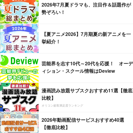
2026年7月夏ドラマも、注目作＆話題作が
勢ぞろい！
【夏アニメ2026】7月期夏の新アニメを一
挙紹介！
芸能界を志す10代～20代を応援！ オーデ
ィション・スクール情報はDeview
漫画読み放題サブスクおすすめ11選【徹底
比較】
オリコン顧客満足度ランキング
2026年動画配信サービスおすすめ40選
【徹底比較】