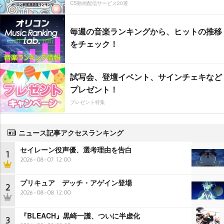
CS動画配信サービス20選
毎週の音楽ランキングから、ヒットの推移
をチェック！
試写会、登壇イベント、サインチェキなど
プレゼント！
プレゼント特集
ニュース記事アクセスランキング
セイレーン役声優、選考理由を告白
1
2026-08-07 12:00
プリキュア デッチ・アゲイン登場
2
2026-08-08 12:00
『BLEACH』黒崎一護、ついに半虚化
3