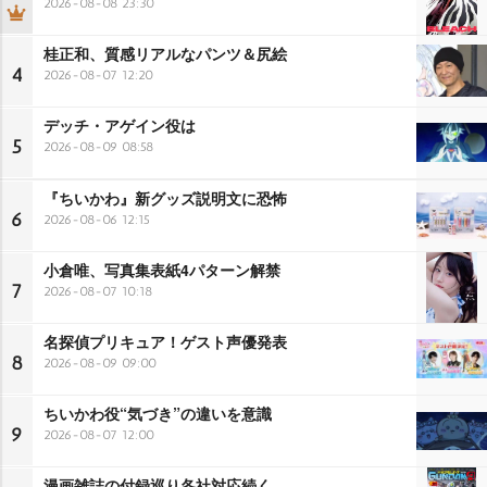
2026-08-08 23:30
桂正和、質感リアルなパンツ＆尻絵
4
2026-08-07 12:20
デッチ・アゲイン役は
5
2026-08-09 08:58
『ちいかわ』新グッズ説明文に恐怖
6
2026-08-06 12:15
小倉唯、写真集表紙4パターン解禁
7
2026-08-07 10:18
名探偵プリキュア！ゲスト声優発表
8
2026-08-09 09:00
ちいかわ役“気づき”の違いを意識
9
2026-08-07 12:00
漫画雑誌の付録巡り各社対応続く