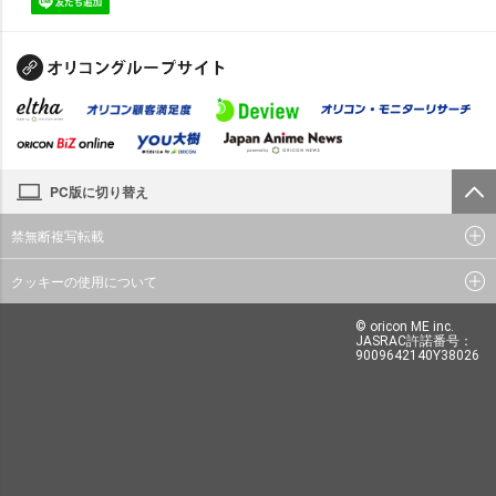
PC版に切り替え
禁無断複写転載
クッキーの使用について
© oricon ME inc.
JASRAC許諾番号：
9009642140Y38026