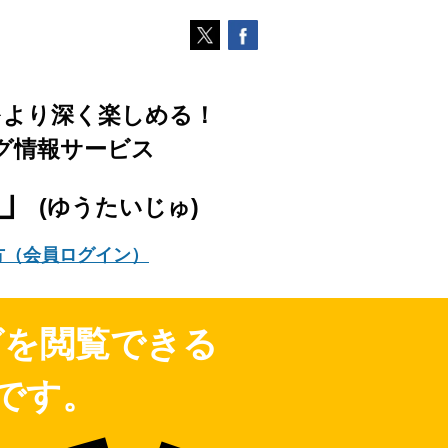
をより深く楽しめる！
グ情報サービス
樹」
(ゆうたいじゅ)
方（会員ログイン）
グを閲覧できる
です。