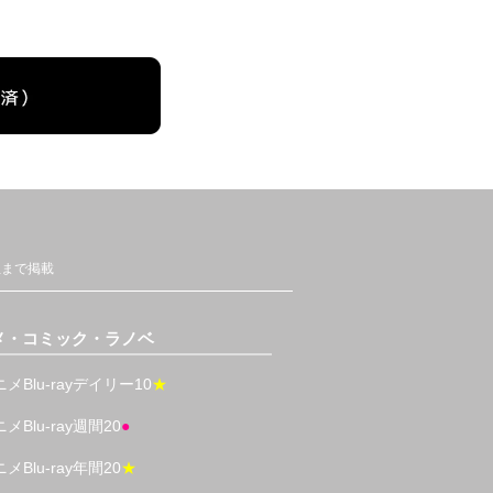
位まで掲載
メ・コミック・ラノベ
メBlu-rayデイリー10
★
メBlu-ray週間20
●
メBlu-ray年間20
★