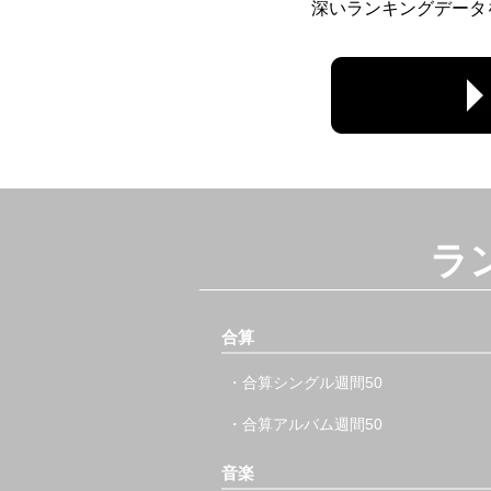
深いランキングデータ
ラ
合算
・合算シングル週間50
・合算アルバム週間50
音楽