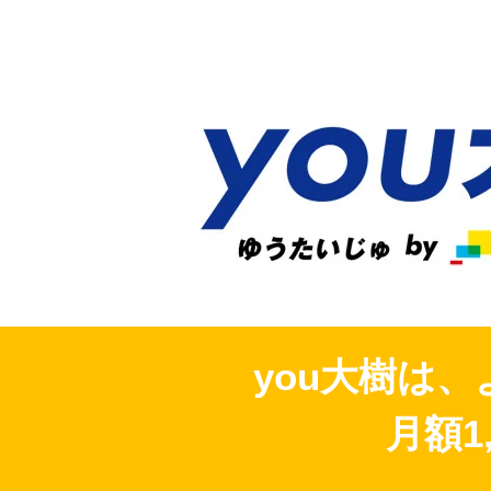
you大樹は
月額1,