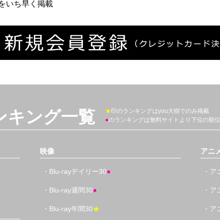
をいち早く掲載
ンキング一覧
★
印のランキングはyou大樹でのみ掲載
●
のランキングは無料サイトより下位の順
映像
アニ
・Blu-rayデイリー30
●
・アニ
・Blu-ray週間30
●
・アニ
・Blu-ray年間30
★
・アニ