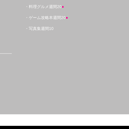
・料理グルメ週間20
●
・ゲーム攻略本週間20
●
・写真集週間10