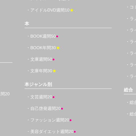
・コ
・アイドルDVD週間10
★
・ラ
本
・ラ
・BOOK週間50
●
・ラ
・BOOK年間30
★
・ラ
・文庫週間50
●
・ラ
・文庫年間30
★
・ラ
本ジャンル別
総合
間20
・文芸週間20
●
・総
・自己啓発週間20
●
・総
・ファッション週間20
●
・美容ダイエット週間20
●