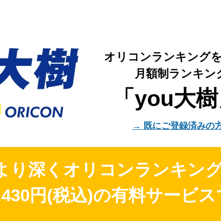
オリコンランキング
月額制ランキン
「you大
→ 既にご登録済みの
、より深くオリコンランキン
430円(税込)
の有料サービス