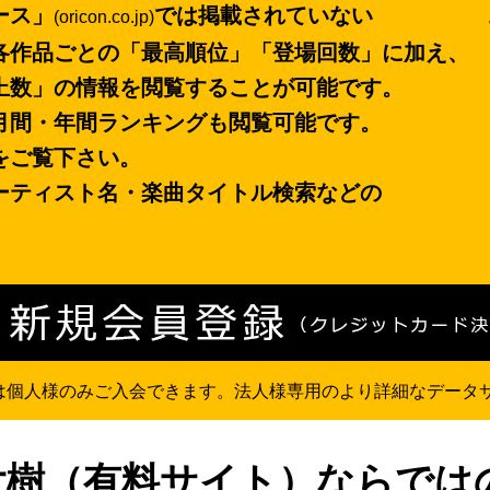
ース」
では掲載されていない
(oricon.co.jp)
各作品ごとの「最高順位」「登場回数」に加え、
上数」の情報を閲覧することが可能です。
月間・年間ランキングも閲覧可能です。
をご覧下さい。
ーティスト名・楽曲タイトル検索などの
」は個人様のみご入会できます。法人様専用のより詳細なデータ
u大樹（有料サイト）ならでは