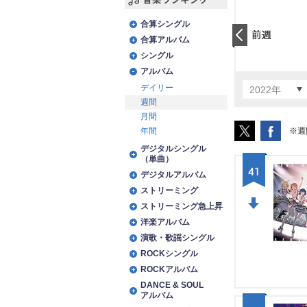
音楽ランキング
合算シングル
合算アルバム
前日
シングル
アルバム
デイリー
2022年
週間
月間
※週
年間
デジタルシングル
（単曲）
41
デジタルアルバム
ストリーミング
ストリーミング急上昇
DO
洋楽アルバム
演歌・歌謡シングル
WN
ROCKシングル
ROCKアルバム
DANCE & SOUL
アルバム