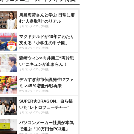
川島海荷さんと学ぶ 日常に潜
む“人身取引”のリアル
オリコンタイアップ特集
マクドナルドが40年にわたり
支える「小学生の甲子園」
オリコンタイアップ特集
森崎ウィン×向井康二“両片思
い”にキュンが止まらん！
オリコンタイアップ特集
デカすぎ都市伝説発生!?ファ
ミマ45％増量作戦再来
オリコンタイアップ特集
SUPER★DRAGON、自ら描
いた”レトロフューチャー”
オリコンタイアップ特集
パソコンメーカー社員が本気
で選ぶ「10万円台PC3選」
オリコンタイアップ特集