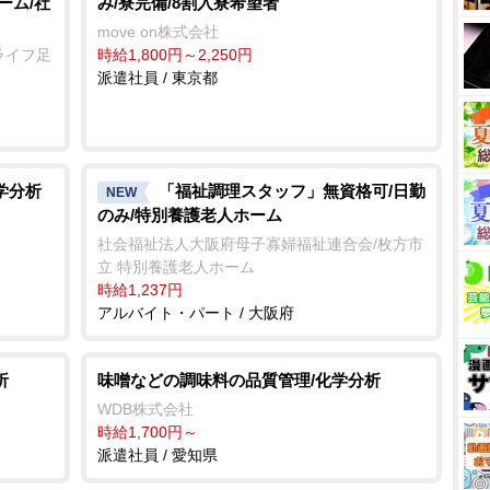
ーム/社
み/寮完備/8割入寮希望者
move on株式会社
ライフ足
時給1,800円～2,250円
派遣社員 / 東京都
学分析
「福祉調理スタッフ」無資格可/日勤
NEW
のみ/特別養護老人ホーム
社会福祉法人大阪府母子寡婦福祉連合会/枚方市
立 特別養護老人ホーム
時給1,237円
アルバイト・パート / 大阪府
析
味噌などの調味料の品質管理/化学分析
WDB株式会社
時給1,700円～
派遣社員 / 愛知県