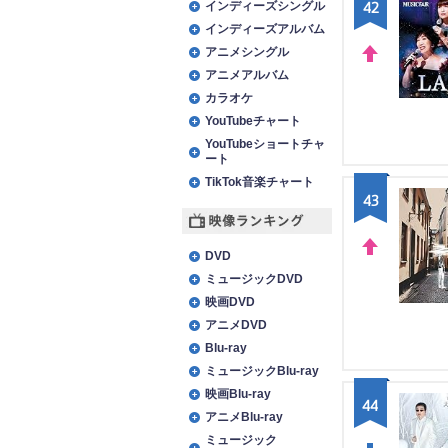
42
インディーズシングル
インディーズアルバム
アニメシングル
アニメアルバム
UP
カラオケ
YouTubeチャート
YouTubeショートチャ
ート
TikTok音楽チャート
43
映像ランキング
DVD
UP
ミュージックDVD
映画DVD
アニメDVD
Blu-ray
ミュージックBlu-ray
映画Blu-ray
44
アニメBlu-ray
ミュージック