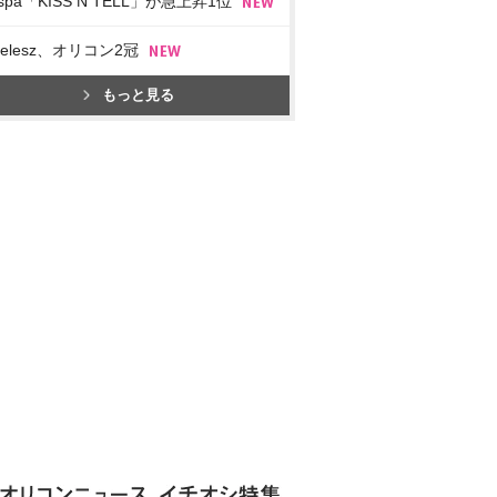
spa「KISS N TELL」が急上昇1位
imelesz、オリコン2冠
もっと見る