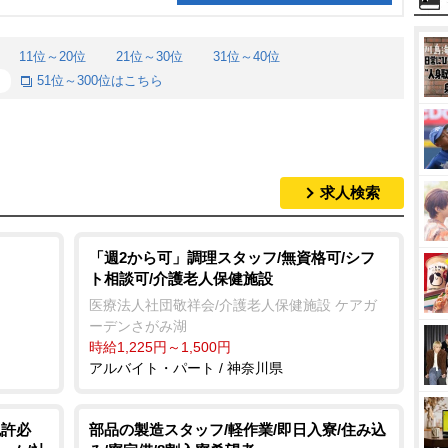
11位～20位
21位～30位
31位～40位
51位～300位はこちら
求人検索
「週2から可」調理スタッフ/無資格可/シフ
ト相談可/介護老人保健施設
医療法人社団敬祥会/介護老人保健施設 ケアガ
ーデンさがみ湖
時給1,225円～1,500円
アルバイト・パート / 神奈川県
免許必
部品の製造スタッフ/軽作業/即日入寮/住み込