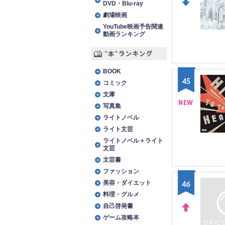
DVD・Blu-ray
DO
劇場映画
YouTube映画予告関連
WN
動画ランキング
“本”ランキング
BOOK
45
コミック
文庫
写真集
NE
ライトノベル
ライト文芸
W
ライトノベル＋ライト
文芸
文芸書
ファッション
美容・ダイエット
46
料理・グルメ
自己啓発書
ゲーム攻略本
UP