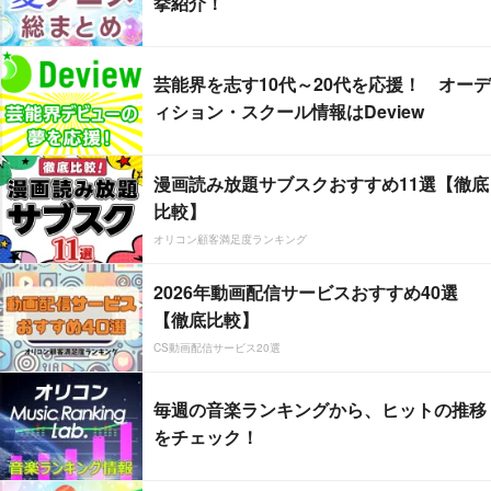
挙紹介！
芸能界を志す10代～20代を応援！ オーデ
ィション・スクール情報はDeview
漫画読み放題サブスクおすすめ11選【徹底
比較】
オリコン顧客満足度ランキング
2026年動画配信サービスおすすめ40選
【徹底比較】
CS動画配信サービス20選
毎週の音楽ランキングから、ヒットの推移
をチェック！