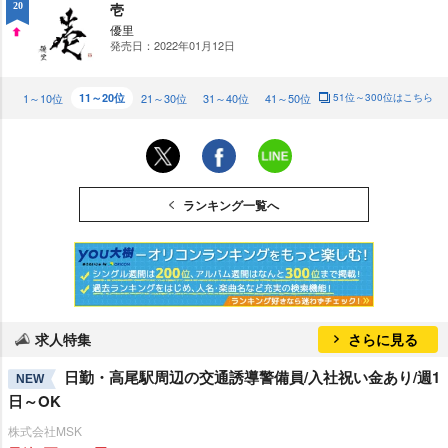
壱
20
優里
発売日：2022年01月12日
UP
1～10位
11～20位
21～30位
31～40位
41～50位
51位～300位はこちら
ランキング一覧へ
求人特集
さらに見る
日勤・高尾駅周辺の交通誘導警備員/入社祝い金あり/週1
NEW
日～OK
株式会社MSK