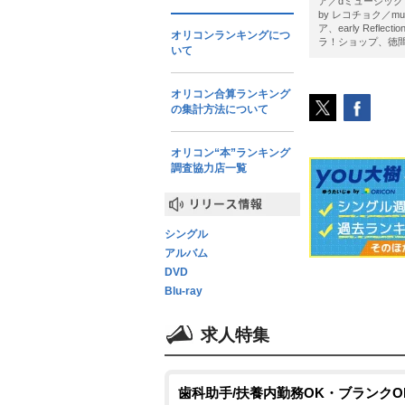
ア／dミュージック pow
by レコチョク／m
ア、early Reflec
オリコンランキングにつ
ラ！ショップ、徳間電子商
いて
オリコン合算ランキング
の集計方法について
オリコン“本”ランキング
調査協力店一覧
リリース情報
シングル
アルバム
DVD
Blu-ray
求人特集
歯科助手/扶養内勤務OK・ブランクO