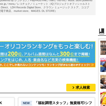
ered by レコチョク／PlayPASS PAK／miim／mu-mo／Music Store powered
usic.jp／mora／レコチョク／ミューケット（IQプロジェクトオフィシャルスト
tion Direct、LDH Records Digital Store、クラウン ミュージック ストア、ココプ
店、murket store、MAGES. DL STORE）
求人検索
K
「福祉調理スタッフ」無資格可/シフ
NEW