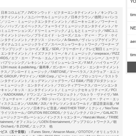
Y
：
日本コロムビア／JVCケンウッド・ビクターエンタテインメント／キングレコ
t
ンタテインメント／ユニバーサルミュージック／日本クラウン／徳間ジャパンコ
ズ／ソニー・ミュージックエンタテインメント／ポニーキャニオン／ワーナーミ
パン／バップ／エイベックス／フォーライフミュージックエンタテイメント／ヤ
N
コミュニケーションズ／ドリーミュージック／よしもとミュージック／NBCユニ
ーテイメントジャパン／プライエイド・レコーズ／エル・ディー・アンド・ケイ
ンタテインメント／ナクソス・ジャパン／A-Sketch／ヴィレッジアゲインアソ
ae
ンダイナムコミュージックライブ／スペースシャワーネットワーク／ワーナー ブ
／ランブリング・レコーズ／東宝／SDR／フリーボード／テレビ朝日ミュージッ
エンタテイメント／トイズファクトリー／キノミュージック／onepeace／PIZZ
t
 RECORDS／エフ・エー・アール・エム／ユークリッド・エージェンシー／ ユークリ
パブリッシング／レキシントン／リイシューレコーズ／F.M.F／ハイウェーブ／
DH music & publishing／藤商事／ガンホー・オンライン・エンターテイメント
l／ホステス／ブシロードミュージック／FABTONE／マーベラス／スクウェア・エニッ
K DC GROUP／Pヴァイン／KSR Corp.／ビートインク／ブロッコリー／ラストラ
ンタテインメント／エッグマン／ジャグラー／CJ E&M／円谷プロダクション
ンコーミュージック・エンタテイメント／フロンティアワークス／ローソンエンタ
キャン／キッス・エンタテインメント／ミュージックセキュリティーズ／PCI
／KADOKAWA／ドワンゴ／ユーケープロジェクト／ウルトラ・ヴァイヴ／MA
ン・フューチャー・メディア／RO ジャパン エージェンシー／エー・ティー・エッ
／ディスクユニオン／UUUM／JIJI／キテレツメンタルワールド／渡辺音楽出版／M
INDUSTRIAS／エレメンツ／日本テレビ音楽／ANOTHER TRIP／ミクシィ／NexTone
イツスケール／OFUTON RECORDS／クリムゾンテクノロジー／GALACTI
ージックコーポレーション／インクストゥエンター／Hanzaki Music／TRIBE
tertainment／オフィスレン／LOEN Entertainment／アップフロントワークス／朝
Orchard／B ZONE／エッグス 他
ービス（五十音順）：
iTunes Store／Amazon Music／OTOTOY／オリミュウスト