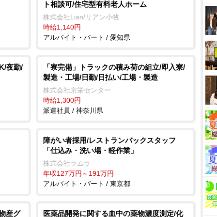
ト相談可/住宅型有料老人ホーム
株式会社Lian/リアン小牧
時給1,140円
アルバイト・パート / 愛知県
/夜勤/
「寮完備」トラックの積み荷の組立/即入寮/
製造・工場/日勤/日払い/工場・製造
株式会社京栄センター
時給1,300円
派遣社員 / 神奈川県
障がい者採用/レストランバックスタッフ
「仕込み・洗い場・軽作業」
株式会社ラムラ
年収127万円～191万円
アルバイト・パート / 東京都
井物産グ
医薬品開発に関する血中の薬物濃度測定/化