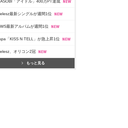
OASOBI「アイドル」400万PT達成
imelesz最新シングルが週間1位
EWS最新アルバムが週間1位
spa「KISS N TELL」が急上昇1位
imelesz、オリコン2冠
もっと見る