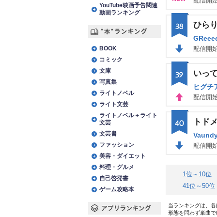
配信開始
YouTube映画予告関連
NE
動画ランキング
ひら
38
W
GReee
“本”ランキング
BOOK
配信開始
コミック
DO
文庫
いっ
39
WN
写真集
ヒグチ
ライトノベル
配信開始
ライト文芸
UP
ライトノベル＋ライト
トドメの
40
文芸
文芸書
Vaund
ファッション
配信開始
美容・ダイエット
DO
料理・グルメ
WN
1位～10位
自己啓発書
41位～50位
ゲーム攻略本
当ランキングは、各
形態を問わず単曲で