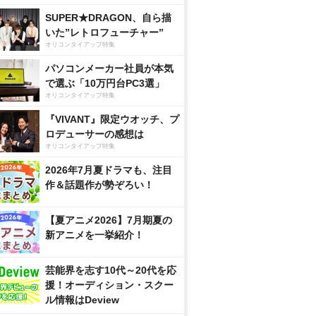
SUPER★DRAGON、自ら描
いた”レトロフューチャー”
オリコンタイアップ特集
パソコンメーカー社員が本気
で選ぶ「10万円台PC3選」
オリコンタイアップ特集
『VIVANT』限定ウオッチ、プ
ロデューサーの感想は
オリコンタイアップ特集
2026年7月夏ドラマも、注目
作＆話題作が勢ぞろい！
【夏アニメ2026】7月期夏の
新アニメを一挙紹介！
芸能界を志す10代～20代を応
援！オーディション・スクー
ル情報はDeview