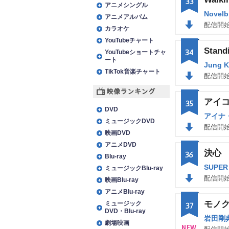
33
アニメシングル
Novelb
アニメアルバム
配信開始
カラオケ
DO
YouTubeチャート
Stand
34
WN
YouTubeショートチャ
ート
Jung 
TikTok音楽チャート
配信開始
DO
アイ
映像ランキング
35
WN
DVD
アイナ
ミュージックDVD
配信開始
映画DVD
DO
アニメDVD
決心
36
WN
Blu-ray
SUPER
ミュージックBlu-ray
配信開始
映画Blu-ray
DO
アニメBlu-ray
モノ
ミュージック
37
WN
DVD・Blu-ray
田剛
劇場映画