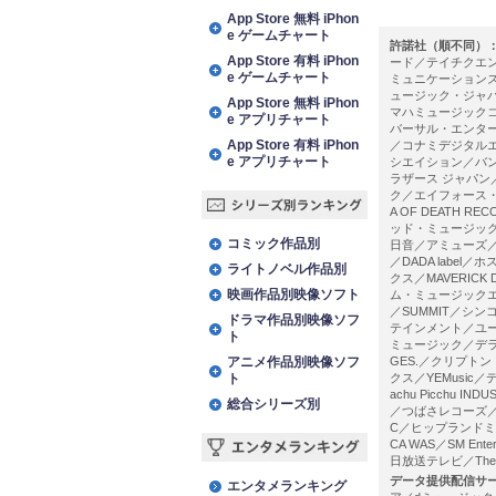
アプリランキング
App Store 無料 iPhon
e ゲームチャート
許諾社（順不同）
App Store 有料 iPhon
ード／テイチクエ
e ゲームチャート
ミュニケーション
ュージック・ジャ
App Store 無料 iPhon
マハミュージック
e アプリチャート
バーサル・エンタ
App Store 有料 iPhon
／コナミデジタルエ
e アプリチャート
シエイション／バ
ラザース ジャパン
ク／エイフォース・
A OF DEATH
シリーズ別ランキング
ッド・ミュージック
コミック作品別
日音／アミューズ／L
／DADA labe
ライトノベル作品別
クス／MAVERIC
映画作品別映像ソフト
ム・ミュージックエ
／SUMMIT／シ
ドラマ作品別映像ソフ
テインメント／ユー
ト
ミュージック／デラ
アニメ作品別映像ソフ
GES.／クリプト
ト
クス／YEMusic
achu Picchu 
総合シリーズ別
／つばさレコーズ／ラ
C／ヒップランドミュ
CA WAS／SM En
日放送テレビ／The 
エンタメランキング
データ提供配信サ
エンタメランキング