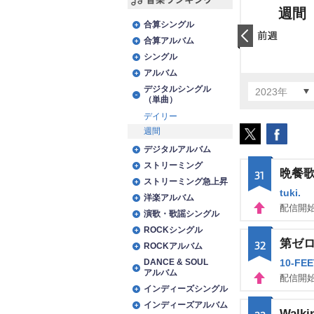
週間
音楽ランキング
合算シングル
合算アルバム
前日
シングル
アルバム
デジタルシングル
2023年
（単曲）
デイリー
週間
デジタルアルバム
ストリーミング
晩餐
31
ストリーミング急上昇
tuki.
洋楽アルバム
配信開始
演歌・歌謡シングル
UP
ROCKシングル
第ゼ
32
ROCKアルバム
DANCE & SOUL
10-FEE
アルバム
配信開始
インディーズシングル
UP
インディーズアルバム
Walki