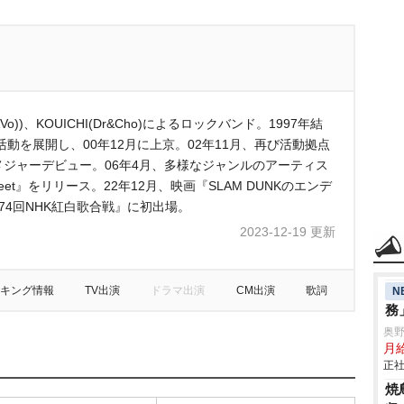
(G&Vo))、KOUICHI(Dr&Cho)によるロックバンド。1997年結
動を展開し、00年12月に上京。02年11月、再び活動拠点
でメジャーデビュー。06年4月、多様なジャンルのアーティス
et』をリリース。22年12月、映画『SLAM DUNKのエンデ
74回NHK紅白歌合戦』に初出場。
2023-12-19 更新
キング情報
TV出演
ドラマ出演
CM出演
歌詞
N
務
奥
月給
正社
焼