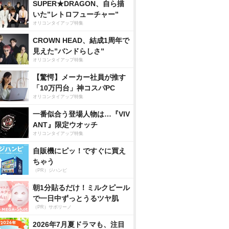
SUPER★DRAGON、自ら描
いた”レトロフューチャー”
オリコンタイアップ特集
CROWN HEAD、結成1周年で
見えた”バンドらしさ”
オリコンタイアップ特集
【驚愕】メーカー社員が推す
「10万円台」神コスパPC
オリコンタイアップ特集
一番似合う登場人物は…『VIV
ANT』限定ウオッチ
オリコンタイアップ特集
自販機にピッ！ですぐに買え
ちゃう
（PR）ジハンピ
朝1分貼るだけ！ミルクピール
で一日中ずっとうるツヤ肌
（PR）サボリーノ
2026年7月夏ドラマも、注目