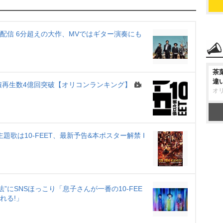
u
t
曲を配信 6分超えの大作、MVではギター演奏にも
e
茶
違
累積再生数4億回突破【オリコンランキング】
オ
歌は10-FEET、最新予告&本ポスター解禁 I
法”にSNSほっこり「息子さんが一番の10-FEE
れる!」