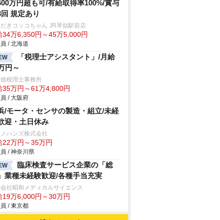
600万円超も可/有給取得率100%/賞与
3回 規定あり
だきコッコちゃん JR琴似駅前店
34万6,350円～45万5,000円
員 / 北海道
「税理士アシスタント」/月給
EW
5万円～
井徳税理士事務所
35万円～61万4,800円
員 / 大阪府
浜/モータ・センサの製造・組立/未経
歓迎・土日休み
クノハンズ株式会社
給22万円～35万円
員 / 神奈川県
臨床検査サービス企業の「総
EW
」業種未経験歓迎/各種手当充実
式会社昭和メディカルサイエンス
19万6,000円～30万円
員 / 東京都