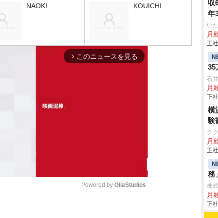
収
NAOKI
KOUICHI
年
いた
月給
正社
このニュースを見る
N
arrow_forward_ios
3
石
月給
正社
横
験
テ
月
正社
N
務
Powered by 
GliaStudios
株
月給
正社
M