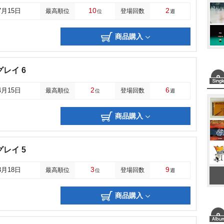
10
2
7月15日
最高順位
登場回数
位
週
商品購入
レイ 6
2
6
4月15日
最高順位
登場回数
位
週
商品購入
レイ 5
3
9
3月18日
最高順位
登場回数
位
週
商品購入