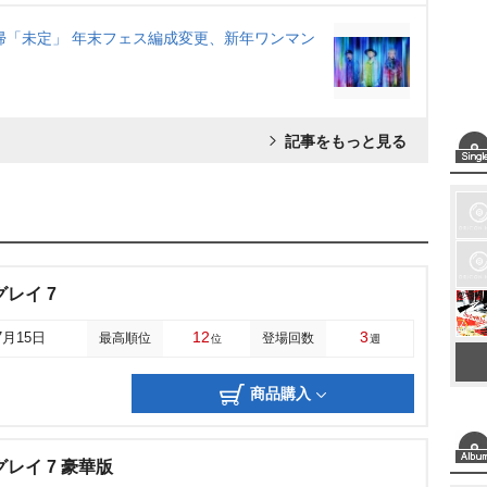
告…復帰「未定」 年末フェス編成変更、新年ワンマン
記事をもっと見る
レイ 7
12
3
7月15日
最高順位
登場回数
位
週
商品購入
レイ 7 豪華版