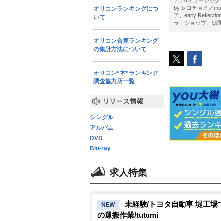
ア／dミュージック pow
by レコチョク／m
オリコンランキングにつ
ア、early Reflec
いて
ラ！ショップ、徳間電子商
オリコン合算ランキング
の集計方法について
オリコン“本”ランキング
調査協力店一覧
リリース情報
シングル
アルバム
DVD
Blu-ray
求人特集
未経験/トヨタ自動車 堤工場
NEW
の運搬作業/tutumi