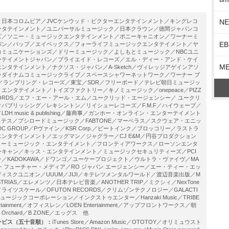
N
：
日本コロムビア／JVCケンウッド・ビクターエンタテインメント／キングレコ
ンタテインメント／ユニバーサルミュージック／日本クラウン／徳間ジャパンコ
ズ／ソニー・ミュージックエンタテインメント／ポニーキャニオン／ワーナーミ
EB
パン／バップ／エイベックス／フォーライフミュージックエンタテイメント／ヤ
コミュニケーションズ／ドリーミュージック／よしもとミュージック／NBCユニ
ーテイメントジャパン／プライエイド・レコーズ／エル・ディー・アンド・ケイ
M
ンタテインメント／ナクソス・ジャパン／A-Sketch／ヴィレッジアゲインアソ
ンダイナムコミュージックライブ／スペースシャワーネットワーク／ワーナー ブ
／ランブリング・レコーズ／東宝／SDR／フリーボード／テレビ朝日ミュージッ
エンタテイメント／トイズファクトリー／キノミュージック／onepeace／PIZZ
 RECORDS／エフ・エー・アール・エム／ユークリッド・エージェンシー／ ユークリ
パブリッシング／レキシントン／リイシューレコーズ／F.M.F／ハイウェーブ／
DH music & publishing／藤商事／ガンホー・オンライン・エンターテイメント
l／ホステス／ブシロードミュージック／FABTONE／マーベラス／スクウェア・エニッ
K DC GROUP／Pヴァイン／KSR Corp.／ビートインク／ブロッコリー／ラストラ
ンタテインメント／エッグマン／ジャグラー／CJ E&M／円谷プロダクション
ンコーミュージック・エンタテイメント／フロンティアワークス／ローソンエンタ
キャン／キッス・エンタテインメント／ミュージックセキュリティーズ／PCI
／KADOKAWA／ドワンゴ／ユーケープロジェクト／ウルトラ・ヴァイヴ／MA
ン・フューチャー・メディア／RO ジャパン エージェンシー／エー・ティー・エッ
／ディスクユニオン／UUUM／JIJI／キテレツメンタルワールド／渡辺音楽出版／M
INDUSTRIAS／エレメンツ／日本テレビ音楽／ANOTHER TRIP／ミクシィ／NexTone
イツスケール／OFUTON RECORDS／クリムゾンテクノロジー／GALACTI
ージックコーポレーション／インクストゥエンター／Hanzaki Music／TRIBE
tertainment／オフィスレン／LOEN Entertainment／アップフロントワークス／朝
Orchard／B ZONE／エッグス 他
ービス（五十音順）：
iTunes Store／Amazon Music／OTOTOY／オリミュウスト