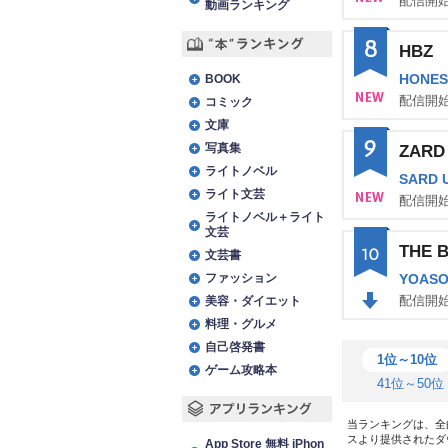
配信開始
動画ランキング
NE
8
HBZ
W
“本”ランキング
HONES
BOOK
配信開始
コミック
文庫
NE
9
写真集
ZARD 
W
ライトノベル
SARD 
ライト文芸
配信開始
ライトノベル＋ライト
NE
文芸
THE 
10
W
文芸書
ファッション
YOASO
配信開始
美容・ダイエット
料理・グルメ
DO
自己啓発書
WN
1位～10位
ゲーム攻略本
41位～50位
当ランキングは、全
アプリランキング
スより提供されたダ
App Store 無料 iPhon