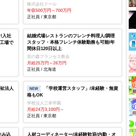
株式会社ドール
年収500万円～700万円
正社員 / 東京都
!入社
結婚式場レストランのフレンチ料理人/調理
スタッフ・本格フレンチ体験勤務も可能/年
車工場で
間休日120日以上
宮の森フランセス教会
月給25万円～26万円
正社員 / 北海道
祉法人
「学校運営スタッフ」/未経験・無資
NEW
格もOK
学校法人三幸学園
月給24万3,100円～
正社員 / 東京都
住み込
人材コーディネーター/未経験歓迎/内勤・オ