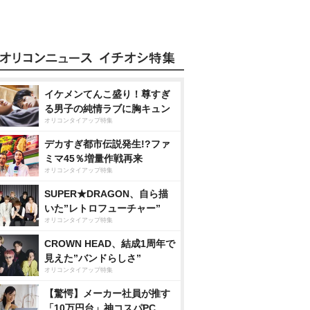
イケメンてんこ盛り！尊すぎ
る男子の純情ラブに胸キュン
オリコンタイアップ特集
デカすぎ都市伝説発生!?ファ
ミマ45％増量作戦再来
オリコンタイアップ特集
SUPER★DRAGON、自ら描
いた”レトロフューチャー”
オリコンタイアップ特集
CROWN HEAD、結成1周年で
見えた”バンドらしさ”
オリコンタイアップ特集
【驚愕】メーカー社員が推す
「10万円台」神コスパPC