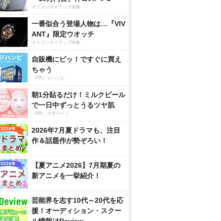
オリコンタイアップ特集
一番似合う登場人物は…『VIV
ANT』限定ウオッチ
オリコンタイアップ特集
自販機にピッ！ですぐに買え
ちゃう
（PR）ジハンピ
朝1分貼るだけ！ミルクピール
で一日中ずっとうるツヤ肌
（PR）サボリーノ
2026年7月夏ドラマも、注目
作＆話題作が勢ぞろい！
【夏アニメ2026】7月期夏の
新アニメを一挙紹介！
芸能界を志す10代～20代を応
援！オーディション・スクー
ル情報はDeview