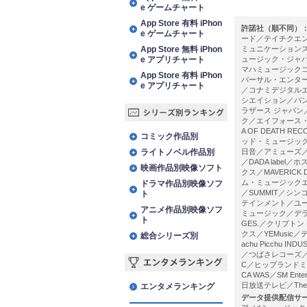
e ゲームチャート
App Store 有料 iPhon
許諾社（順不同）
e ゲームチャート
ード／テイチクエ
App Store 無料 iPhon
ミュニケーション
e アプリチャート
ュージック・ジャ
マハミュージック
App Store 有料 iPhon
バーサル・エンタ
e アプリチャート
／コナミデジタルエ
シエイション／バ
ラザース ジャパン
ク／エイフォース・
シリーズ別ランキング
A OF DEATH
コミック作品別
ッド・ミュージック
ライトノベル作品別
日音／アミューズ／L
／DADA labe
映画作品別映像ソフト
クス／MAVERIC
ム・ミュージックエ
ドラマ作品別映像ソフ
／SUMMIT／シ
ト
テインメント／ユー
アニメ作品別映像ソフ
ミュージック／デラ
ト
GES.／クリプト
クス／YEMusic
総合シリーズ別
achu Picchu 
／つばさレコーズ／ラ
C／ヒップランドミュ
CA WAS／SM En
エンタメランキング
日放送テレビ／The 
エンタメランキング
データ提供配信サ