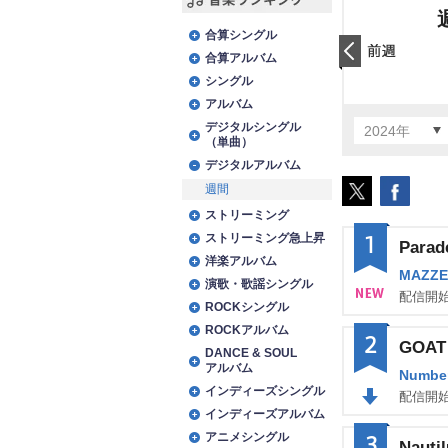
音楽ランキング
合算シングル
合算アルバム
前日
シングル
アルバム
デジタルシングル
2024年
（単曲）
デジタルアルバム
週間
ストリーミング
1
ストリーミング急上昇
Parad
洋楽アルバム
MAZZE
演歌・歌謡シングル
配信開始
ROCKシングル
NE
ROCKアルバム
2
GOAT
W
DANCE & SOUL
アルバム
Number
インディーズシングル
配信開始
インディーズアルバム
DO
アニメシングル
3
Nauti