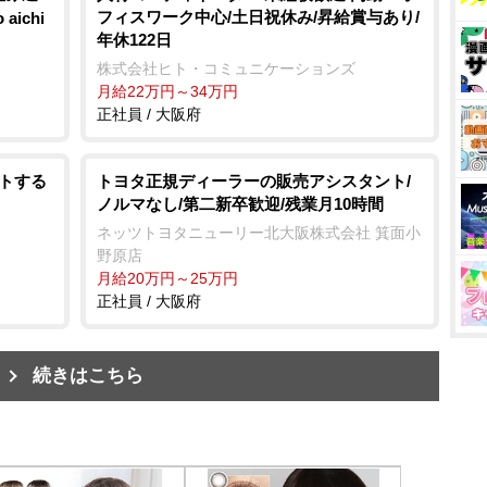
フィスワーク中心/土日祝休み/昇給賞与あり/
ichi
年休122日
株式会社ヒト・コミュニケーションズ
月給22万円～34万円
正社員 / 大阪府
ートする
トヨタ正規ディーラーの販売アシスタント/
ノルマなし/第二新卒歓迎/残業月10時間
ネッツトヨタニューリー北大阪株式会社 箕面小
野原店
月給20万円～25万円
正社員 / 大阪府
続きはこちら