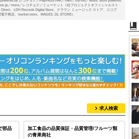
ered by レコチョク／PlayPASS PAK／miim／mu-mo／Music Store powered
usic.jp／mora／レコチョク／ミューケット（IQプロジェクトオフィシャルスト
tion Direct、LDH Records Digital Store、クラウン ミュージック ストア、ココプ
店、murket store、MAGES. DL STORE）
求人検索
で部品
加工食品の品質保証・品質管理/フルーツ類
の青果商社