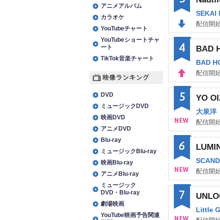
WN
アニメアルバム
SEKAI
カラオケ
配信開始
YouTubeチャート
DO
YouTubeショートチャ
4
ート
BAD H
WN
TikTok音楽チャート
BAD H
配信開始
UP
映像ランキング
5
DVD
YO OI
ミュージックDVD
大泉洋
映画DVD
配信開始
アニメDVD
NE
Blu-ray
6
LUMI
W
ミュージックBlu-ray
SCAND
映画Blu-ray
配信開始
アニメBlu-ray
NE
ミュージック
7
DVD・Blu-ray
UNLO
W
劇場映画
Little 
YouTube映画予告関連