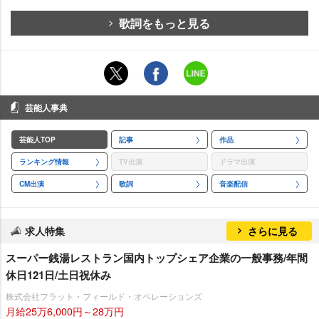
歌詞をもっと見る
芸能人事典
芸能人TOP
記事
作品
ランキング情報
TV出演
ドラマ出演
CM出演
歌詞
音楽配信
求人特集
さらに見る
スーパー銭湯レストラン国内トップシェア企業の一般事務/年間
休日121日/土日祝休み
株式会社フラット・フィールド・オペレーションズ
月給25万6,000円～28万円