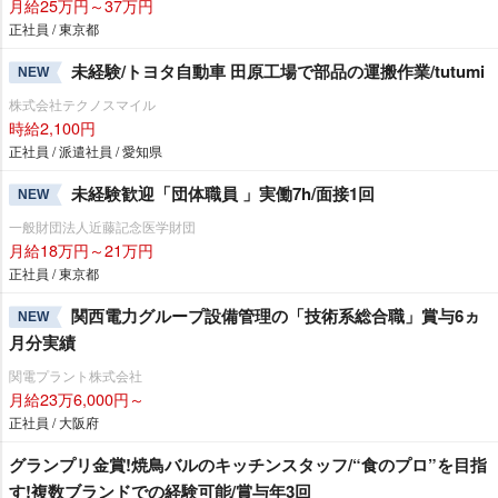
月給25万円～37万円
正社員 / 東京都
未経験/トヨタ自動車 田原工場で部品の運搬作業/tutumi
NEW
株式会社テクノスマイル
時給2,100円
正社員 / 派遣社員 / 愛知県
未経験歓迎「団体職員 」実働7h/面接1回
NEW
一般財団法人近藤記念医学財団
月給18万円～21万円
正社員 / 東京都
関西電力グループ設備管理の「技術系総合職」賞与6ヵ
NEW
月分実績
関電プラント株式会社
月給23万6,000円～
正社員 / 大阪府
グランプリ金賞!焼鳥バルのキッチンスタッフ/“食のプロ”を目指
す!複数ブランドでの経験可能/賞与年3回