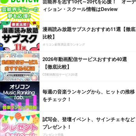
芸能界を志す10代～20代を応援！ オーデ
ィション・スクール情報はDeview
漫画読み放題サブスクおすすめ11選【徹底
比較】
オリコン顧客満足度ランキング
2026年動画配信サービスおすすめ40選
【徹底比較】
CS動画配信サービス20選
毎週の音楽ランキングから、ヒットの推移
をチェック！
試写会、登壇イベント、サインチェキなど
プレゼント！
プレゼント特集