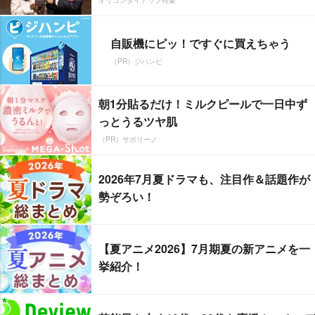
自販機にピッ！ですぐに買えちゃう
（PR）ジハンピ
朝1分貼るだけ！ミルクピールで一日中ず
っとうるツヤ肌
（PR）サボリーノ
2026年7月夏ドラマも、注目作＆話題作が
勢ぞろい！
【夏アニメ2026】7月期夏の新アニメを一
挙紹介！