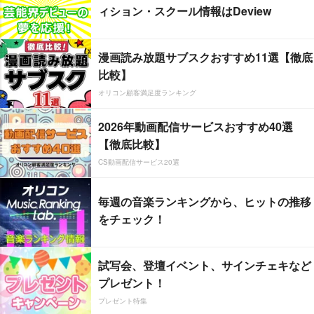
ィション・スクール情報はDeview
漫画読み放題サブスクおすすめ11選【徹底
比較】
オリコン顧客満足度ランキング
2026年動画配信サービスおすすめ40選
【徹底比較】
CS動画配信サービス20選
毎週の音楽ランキングから、ヒットの推移
をチェック！
試写会、登壇イベント、サインチェキなど
プレゼント！
プレゼント特集