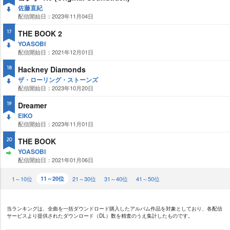
佐藤直紀
配信開始日：2023年11月04日
DO
WN
THE BOOK 2
17
YOASOBI
配信開始日：2021年12月01日
DO
WN
Hackney Diamonds
18
ザ・ローリング・ストーンズ
配信開始日：2023年10月20日
DO
WN
Dreamer
19
EIKO
配信開始日：2023年11月01日
DO
WN
THE BOOK
20
YOASOBI
配信開始日：2021年01月06日
ST
AY
1～10位
11～20位
21～30位
31～40位
41～50位
当ランキングは、全曲を一括ダウンドロード購入したアルバム作品を対象としており、各配信
サービスより提供されたダウンロード（DL）数を精査のうえ集計したものです。