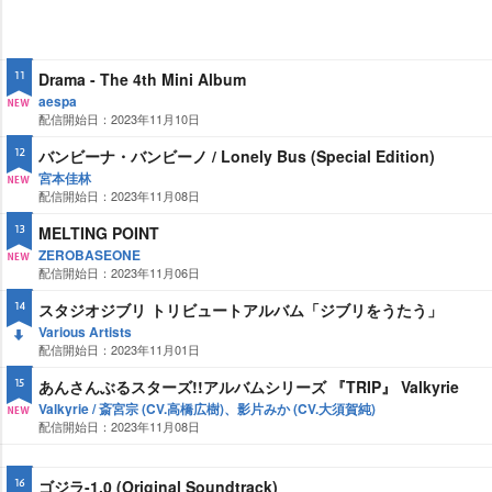
Drama - The 4th Mini Album
11
aespa
配信開始日：2023年11月10日
NE
W
バンビーナ・バンビーノ / Lonely Bus (Special Edition)
12
宮本佳林
配信開始日：2023年11月08日
NE
W
MELTING POINT
13
ZEROBASEONE
配信開始日：2023年11月06日
NE
W
スタジオジブリ トリビュートアルバム「ジブリをうたう」
14
Various Artists
配信開始日：2023年11月01日
DO
WN
あんさんぶるスターズ!!アルバムシリーズ 『TRIP』 Valkyrie
15
Valkyrie / 斎宮宗 (CV.高橋広樹)、影片みか (CV.大須賀純)
配信開始日：2023年11月08日
NE
W
ゴジラ-1.0 (Original Soundtrack)
16