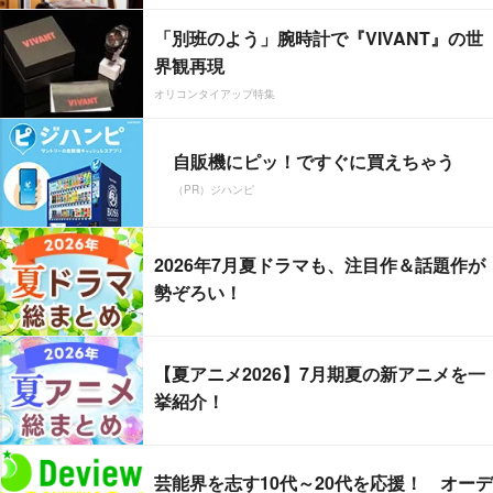
「別班のよう」腕時計で『VIVANT』の世
界観再現
オリコンタイアップ特集
自販機にピッ！ですぐに買えちゃう
（PR）ジハンピ
2026年7月夏ドラマも、注目作＆話題作が
勢ぞろい！
【夏アニメ2026】7月期夏の新アニメを一
挙紹介！
芸能界を志す10代～20代を応援！ オーデ