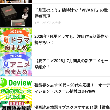
「別班のよう」腕時計で『VIVANT』の世
界観再現
オリコンタイアップ特集
2026年7月夏ドラマも、注目作＆話題作が
勢ぞろい！
【夏アニメ2026】7月期夏の新アニメを一
挙紹介！
芸能界を志す10代～20代を応援！ オーデ
ィション・スクール情報はDeview
漫画読み放題サブスクおすすめ11選【徹底