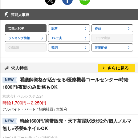
芸能人事典
芸能人TOP
記事
作品
ランキング情報
TV出演
ドラマ出演
CM出演
歌詞
音楽配信
求人特集
さらに見る
看護師資格が活かせる/医療機器コールセンター/時給
NEW
1800円/夜勤のみ勤務もOK
株式会社ベルシステム24
時給1,700円～2,250円
アルバイト・パート / 契約社員 / 大阪府
時給1600円/携帯販売・天下茶屋駅徒歩2分/個人ノルマ
NEW
無し×茶髪&ネイルOK
パーソルマーケティング株式会社