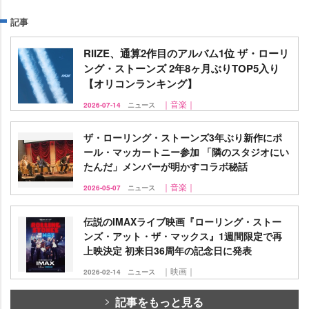
記事
RIIZE、通算2作目のアルバム1位 ザ・ローリ
ング・ストーンズ 2年8ヶ月ぶりTOP5入り
【オリコンランキング】
｜音楽｜
2026-07-14
ニュース
ザ・ローリング・ストーンズ3年ぶり新作にポ
ール・マッカートニー参加 「隣のスタジオにい
たんだ」メンバーが明かすコラボ秘話
｜音楽｜
2026-05-07
ニュース
伝説のIMAXライブ映画『ローリング・ストー
ンズ・アット・ザ・マックス』1週間限定で再
上映決定 初来日36周年の記念日に発表
｜映画｜
2026-02-14
ニュース
記事をもっと見る