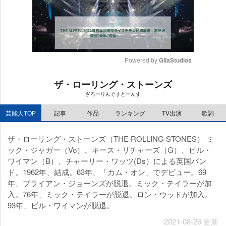
Powered by 
GliaStudios
M
ザ・ローリング・ストーンズ
u
ざろーりんぐすとーんず
t
e
芸能人TOP
記事
作品
ランキング
TV出演
歌詞
ザ・ローリング・ストーンズ（THE ROLLING STONES） ミ
ック・ジャガー（Vo）、キース・リチャーズ（G）、ビル・
ワイマン（B）、チャーリー・ワッツ(Ds）による英国バン
ド。1962年、結成。63年、「カム・オン」でデビュー。69
年、ブライアン・ジョーンズが脱退。ミック・テイラーが加
入。76年、ミック・テイラーが脱退。ロン・ウッドが加入。
93年、ビル・ワイマンが脱退。
2021-08-26 更新