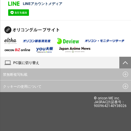
LINEアカウントメディア
PC版に切り替え
禁無断複写転載
クッキーの使用について
© oricon ME inc.
JASRAC許諾番号：
9009642140Y38026