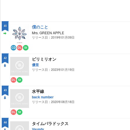
僕のこと
41
Mrs. GREEN APPLE
リリース日：2019年01月09日
ST
AY
CD
ダ
ス
ウ
ト
ビリミリオン
42
ン
リ
ロ
ー
優里
ー
ミ
リリース日：2023年01月19日
DO
ド
ン
グ
WN
ダ
ス
ウ
ト
水平線
43
ン
リ
ロ
ー
back number
ー
ミ
リリース日：2020年08月18日
DO
ド
ン
グ
WN
ダ
ス
ウ
ト
タイムパラドックス
44
ン
リ
ロ
ー
Vaundy