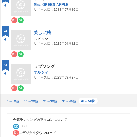
ロ
ー
Mrs. GREEN APPLE
ー
ミ
リリース日：2019年07月18日
DO
ド
ン
グ
WN
ダ
ス
ウ
ト
美しい鰭
49
ン
リ
ロ
ー
スピッツ
ー
ミ
リリース日：2023年04月12日
DO
ド
ン
グ
WN
ダ
ス
ウ
ト
ラブソング
50
ン
リ
ロ
ー
マルシィ
ー
ミ
リリース日：2023年09月27日
DO
ド
ン
グ
WN
ダ
ス
ウ
ト
1～10位
ン
リ
11～20位
21～30位
31～40位
41～50位
ロ
ー
ー
ミ
ド
ン
グ
合算ランキングのアイコンについて
…CD
…デジタルダウンロード