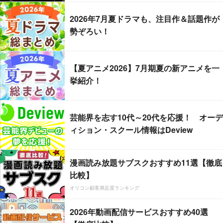
2026年7月夏ドラマも、注目作＆話題作が
勢ぞろい！
【夏アニメ2026】7月期夏の新アニメを一
挙紹介！
芸能界を志す10代～20代を応援！ オーデ
ィション・スクール情報はDeview
漫画読み放題サブスクおすすめ11選【徹底
比較】
オリコン顧客満足度ランキング
2026年動画配信サービスおすすめ40選