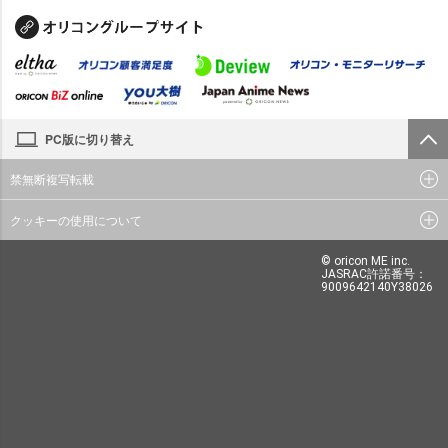
PC版に切り替え
禁無断複写転載
クッキーの使用について
© oricon ME inc.
JASRAC許諾番号：
9009642140Y38026