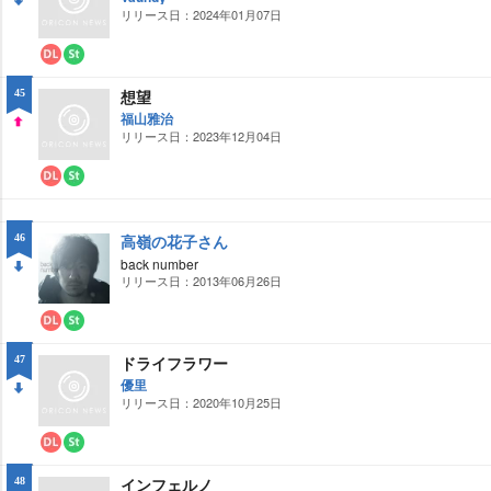
ー
ミ
リリース日：2024年01月07日
DO
ド
ン
グ
WN
ダ
ス
ウ
ト
想望
45
ン
リ
ロ
ー
福山雅治
ー
ミ
リリース日：2023年12月04日
UP
ド
ン
グ
ダ
ス
ウ
ト
ン
リ
ロ
ー
高嶺の花子さん
46
ー
ミ
back number
ド
ン
グ
リリース日：2013年06月26日
DO
WN
ダ
ス
ウ
ト
ドライフラワー
47
ン
リ
ロ
ー
優里
ー
ミ
リリース日：2020年10月25日
DO
ド
ン
グ
WN
ダ
ス
ウ
ト
インフェルノ
48
ン
リ