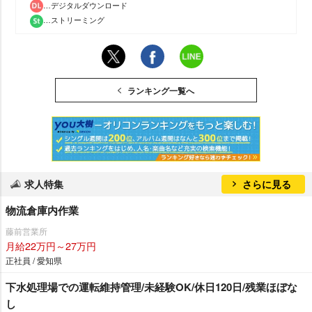
…デジタルダウンロード
…ストリーミング
ランキング一覧へ
求人特集
さらに見る
物流倉庫内作業
藤前営業所
月給22万円～27万円
正社員 / 愛知県
下水処理場での運転維持管理/未経験OK/休日120日/残業ほぼな
し