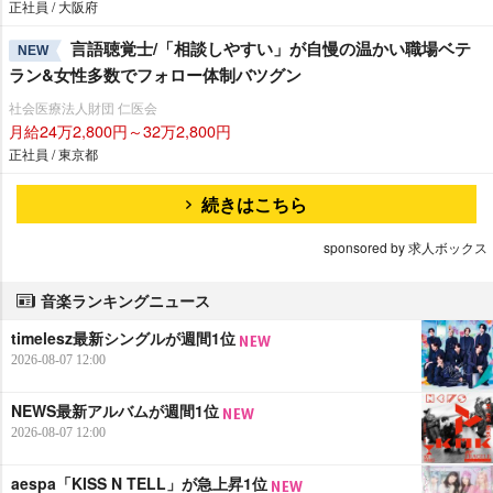
正社員 / 大阪府
言語聴覚士/「相談しやすい」が自慢の温かい職場ベテ
NEW
ラン&女性多数でフォロー体制バツグン
社会医療法人財団 仁医会
月給24万2,800円～32万2,800円
正社員 / 東京都
続きはこちら
sponsored by 求人ボックス
音楽ランキングニュース
timelesz最新シングルが週間1位
2026-08-07 12:00
NEWS最新アルバムが週間1位
2026-08-07 12:00
aespa「KISS N TELL」が急上昇1位