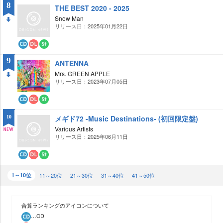
ウ
ト
8
THE BEST 2020 - 2025
ン
リ
ロ
ー
Snow Man
ー
ミ
リリース日：2025年01月22日
DO
ド
ン
グ
WN
CD
ダ
ス
ウ
ト
9
ANTENNA
ン
リ
ロ
ー
Mrs. GREEN APPLE
ー
ミ
リリース日：2023年07月05日
DO
ド
ン
グ
WN
CD
ダ
ス
ウ
ト
メギド72 -Music Destinations- (初回限定盤)
10
ン
リ
ロ
ー
Various Artists
ー
ミ
リリース日：2025年06月11日
NE
ド
ン
グ
W
CD
ダ
ス
ウ
ト
1～10位
ン
リ
11～20位
21～30位
31～40位
41～50位
ロ
ー
ー
ミ
ド
ン
グ
合算ランキングのアイコンについて
…CD