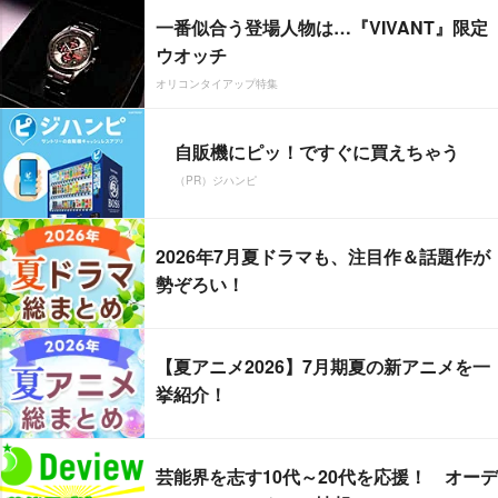
一番似合う登場人物は…『VIVANT』限定
ウオッチ
オリコンタイアップ特集
自販機にピッ！ですぐに買えちゃう
（PR）ジハンピ
2026年7月夏ドラマも、注目作＆話題作が
勢ぞろい！
【夏アニメ2026】7月期夏の新アニメを一
挙紹介！
芸能界を志す10代～20代を応援！ オーデ