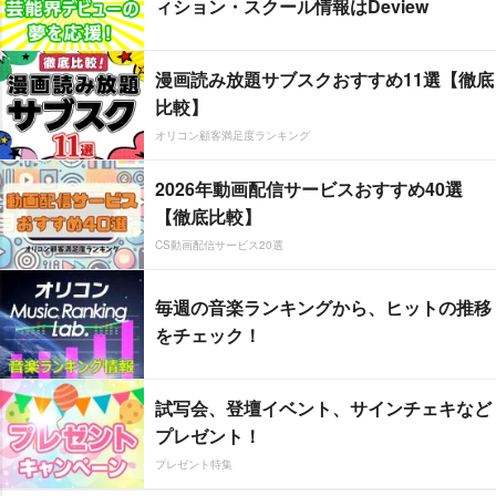
ィション・スクール情報はDeview
漫画読み放題サブスクおすすめ11選【徹底
比較】
オリコン顧客満足度ランキング
2026年動画配信サービスおすすめ40選
【徹底比較】
CS動画配信サービス20選
毎週の音楽ランキングから、ヒットの推移
をチェック！
試写会、登壇イベント、サインチェキなど
プレゼント！
プレゼント特集