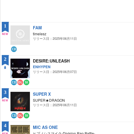
1
FAM
timelesz
リリース日：2025年06月11日
NE
W
CD
2
DESIRE:UNLEASH
ENHYPEN
リリース日：2025年06月07日
DO
WN
CD
ダ
ス
ウ
ト
3
SUPER Ⅹ
ン
リ
ロ
ー
SUPER★DRAGON
ー
ミ
リリース日：2025年06月11日
NE
ド
ン
グ
W
CD
ダ
ス
ウ
ト
4
MIC AS ONE
ン
リ
ロ
ー
ヒプノシスマイク-Division Rap Battle-