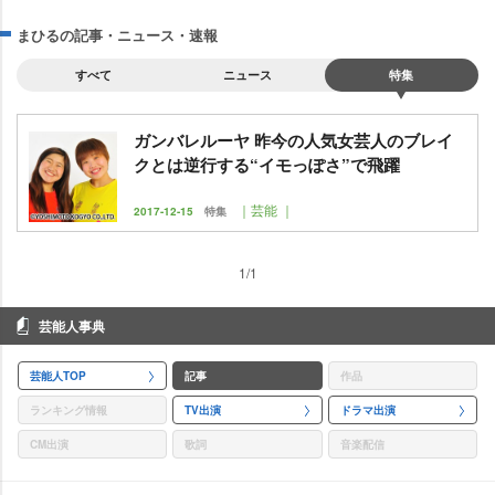
まひるの記事・ニュース・速報
すべて
ニュース
特集
ガンバレルーヤ 昨今の人気女芸人のブレイ
クとは逆行する“イモっぽさ”で飛躍
｜芸能 ｜
2017-12-15
特集
1/1
芸能人事典
芸能人TOP
記事
作品
ランキング情報
TV出演
ドラマ出演
CM出演
歌詞
音楽配信