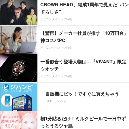
CROWN HEAD、結成1周年で見えた”バン
ドらしさ”
オリコンタイアップ特集
【驚愕】メーカー社員が推す「10万円台」
神コスパPC
オリコンタイアップ特集
一番似合う登場人物は…『VIVANT』限定
ウオッチ
オリコンタイアップ特集
自販機にピッ！ですぐに買えちゃう
（PR）ジハンピ
朝1分貼るだけ！ミルクピールで一日中ず
っとうるツヤ肌