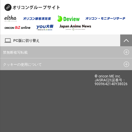
PC版に切り替え
禁無断複写転載
クッキーの使用について
© oricon ME inc.
JASRAC許諾番号：
9009642140Y38026