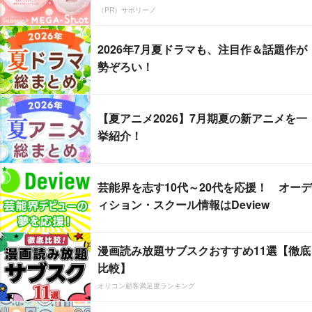
（PR）サボリーノ
2026年7月夏ドラマも、注目作＆話題作が
勢ぞろい！
【夏アニメ2026】7月期夏の新アニメを一
挙紹介！
芸能界を志す10代～20代を応援！ オーデ
ィション・スクール情報はDeview
漫画読み放題サブスクおすすめ11選【徹底
比較】
オリコン顧客満足度ランキング