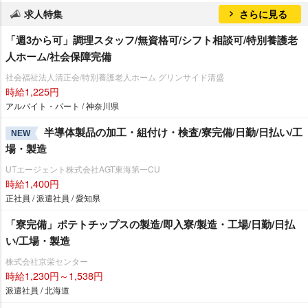
求人特集
さらに見る
「週3から可」調理スタッフ/無資格可/シフト相談可/特別養護老
人ホーム/社会保障完備
社会福祉法人清正会/特別養護老人ホーム グリンサイド清盛
時給1,225円
アルバイト・パート / 神奈川県
半導体製品の加工・組付け・検査/寮完備/日勤/日払い/工
NEW
場・製造
UTエージェント株式会社AGT東海第一CU
時給1,400円
正社員 / 派遣社員 / 愛知県
「寮完備」ポテトチップスの製造/即入寮/製造・工場/日勤/日払
い/工場・製造
株式会社京栄センター
時給1,230円～1,538円
派遣社員 / 北海道