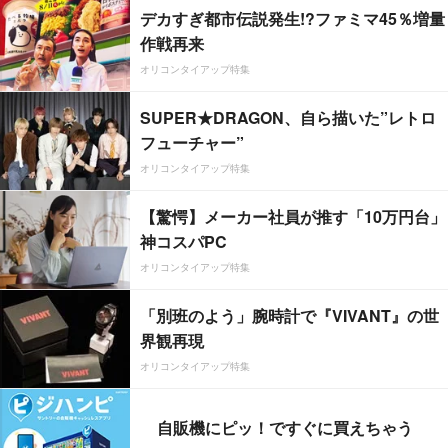
デカすぎ都市伝説発生!?ファミマ45％増量
作戦再来
オリコンタイアップ特集
SUPER★DRAGON、自ら描いた”レトロ
フューチャー”
オリコンタイアップ特集
【驚愕】メーカー社員が推す「10万円台」
神コスパPC
オリコンタイアップ特集
「別班のよう」腕時計で『VIVANT』の世
界観再現
オリコンタイアップ特集
自販機にピッ！ですぐに買えちゃう