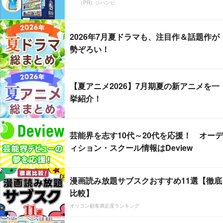
（PR）ジハンピ
2026年7月夏ドラマも、注目作＆話題作が
勢ぞろい！
【夏アニメ2026】7月期夏の新アニメを一
挙紹介！
芸能界を志す10代～20代を応援！ オーデ
ィション・スクール情報はDeview
漫画読み放題サブスクおすすめ11選【徹底
比較】
オリコン顧客満足度ランキング