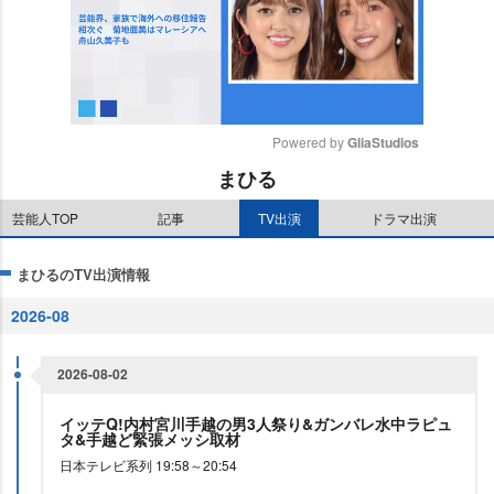
Powered by 
GliaStudios
まひる
M
u
芸能人TOP
記事
TV出演
ドラマ出演
t
e
まひるのTV出演情報
2026-08
2026-08-02
イッテQ!内村宮川手越の男3人祭り&ガンバレ水中ラピュ
タ&手越ど緊張メッシ取材
日本テレビ系列 19:58～20:54