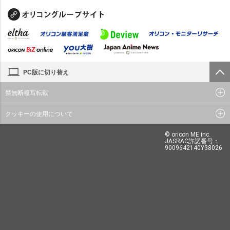
PC版に切り替え
禁無断複写転載
クッキーの使用について
© oricon ME inc.
JASRAC許諾番号：
9009642140Y38026