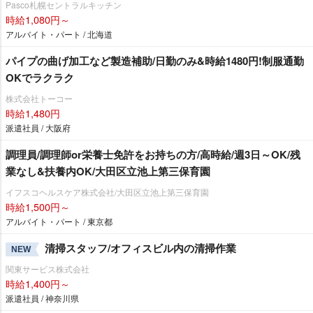
Pasco札幌セントラルキッチン
時給1,080円～
アルバイト・パート / 北海道
パイプの曲げ加工など製造補助/日勤のみ&時給1480円!制服通勤
OKでラクラク
株式会社トーコー
時給1,480円
派遣社員 / 大阪府
調理員/調理師or栄養士免許をお持ちの方/高時給/週3日～OK/残
業なし&扶養内OK/大田区立池上第三保育園
イフスコヘルスケア株式会社/大田区立池上第三保育園
時給1,500円～
アルバイト・パート / 東京都
清掃スタッフ/オフィスビル内の清掃作業
NEW
関東サービス株式会社
時給1,400円～
派遣社員 / 神奈川県