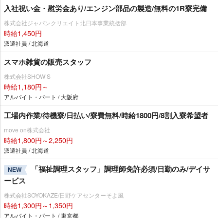
入社祝い金・慰労金あり/エンジン部品の製造/無料の1R寮完備
株式会社ジャパンクリエイト北日本事業統括部
時給1,450円
派遣社員 / 北海道
スマホ雑貨の販売スタッフ
株式会社SHOW’S
時給1,180円～
アルバイト・パート / 大阪府
工場内作業/待機寮/日払い/寮費無料/時給1800円/8割入寮希望者
move on株式会社
時給1,800円～2,250円
派遣社員 / 北海道
「福祉調理スタッフ」調理師免許必須/日勤のみ/デイサ
NEW
ービス
株式会社SOYOKAZE/日野ケアセンターそよ風
時給1,300円～1,350円
アルバイト・パート / 東京都