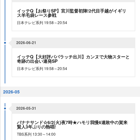
イッテQ【お祭りSP】宮川監督初陣!2代目手越がイギリ
ス羊毛袋レース参戦
日本テレビ系列 19:58～20:54
2026-06-21
イッテQ【大好評パパラッチ出川】カンヌで大物スターと
奇跡の出会い連発SP
日本テレビ系列 19:58～20:54
2026-05
2026-05-31
バナナサンド☆6/2(火)夜7時★ハモリ我慢6連敗中の賀来
賢人3年ぶりの熱唱!
TBS系列 13:30～14:00