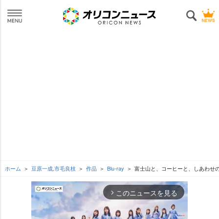
ホーム
豆原一成,市毛良枝
作品
Blu-ray
富士山と、コーヒーと、しあわせ
このニュースを見る
arrow_forward_ios