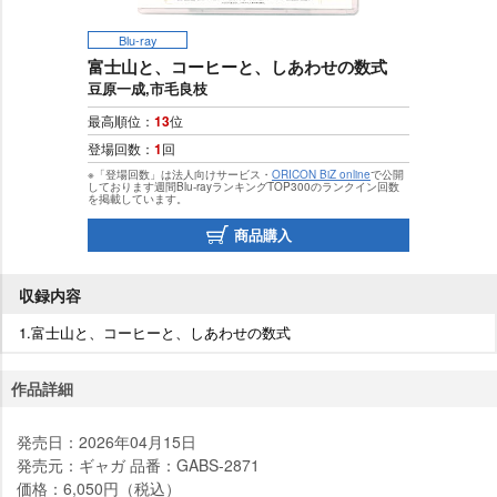
Blu-ray
富士山と、コーヒーと、しあわせの数式
豆原一成,市毛良枝
最高順位：
13
位
登場回数：
1
回
※「登場回数」は法人向けサービス・
ORICON BiZ online
で公開
しております週間Blu-rayランキングTOP300のランクイン回数
を掲載しています。
商品購入
収録内容
1.富士山と、コーヒーと、しあわせの数式
作品詳細
発売日：2026年04月15日
発売元：ギャガ 品番：GABS-2871
価格：6,050円（税込）