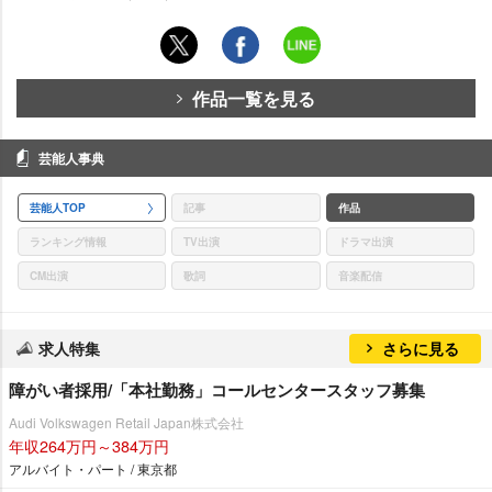
作品一覧を見る
芸能人事典
芸能人TOP
記事
作品
ランキング情報
TV出演
ドラマ出演
CM出演
歌詞
音楽配信
求人特集
さらに見る
障がい者採用/「本社勤務」コールセンタースタッフ募集
Audi Volkswagen Retail Japan株式会社
年収264万円～384万円
アルバイト・パート / 東京都