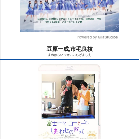
Powered by 
GliaStudios
豆原一成,市毛良枝
M
まめはらいっせいいちげよしえ
u
t
e