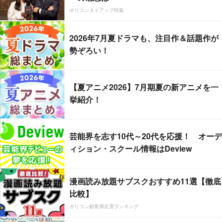
オリコンタイアップ特集
2026年7月夏ドラマも、注目作＆話題作が
勢ぞろい！
【夏アニメ2026】7月期夏の新アニメを一
挙紹介！
芸能界を志す10代～20代を応援！ オーデ
ィション・スクール情報はDeview
漫画読み放題サブスクおすすめ11選【徹底
比較】
オリコン顧客満足度ランキング