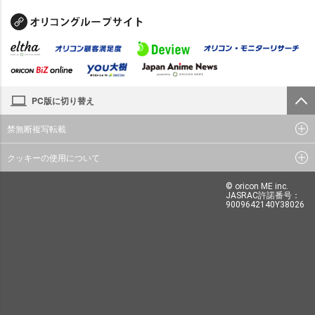
PC版に切り替え
禁無断複写転載
クッキーの使用について
© oricon ME inc.
JASRAC許諾番号：
9009642140Y38026