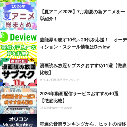
【夏アニメ2026】7月期夏の新アニメを一
挙紹介！
芸能界を志す10代～20代を応援！ オーデ
ィション・スクール情報はDeview
漫画読み放題サブスクおすすめ11選【徹底
比較】
オリコン顧客満足度ランキング
2026年動画配信サービスおすすめ40選
【徹底比較】
CS動画配信サービス20選
毎週の音楽ランキングから、ヒットの推移