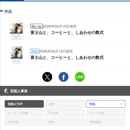
作品
2026年04月15日発売
Blu-ray
富士山と、コーヒーと、しあわせの数式
2026年04月15日発売
DVD
富士山と、コーヒーと、しあわせの数式
芸能人事典
芸能人TOP
記事
作品
ランキング情報
TV出演
ドラマ出演
CM出演
歌詞
音楽配信