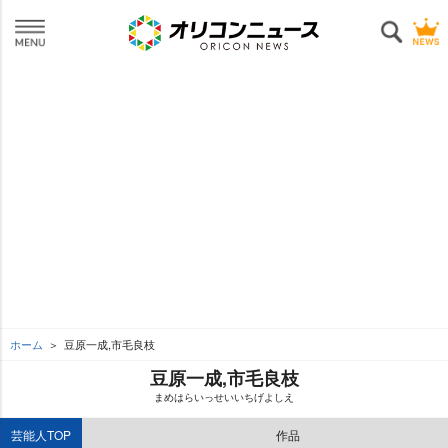
ホーム
豆原一成,市毛良枝
豆原一成,市毛良枝
まめはらいっせいいちげよしえ
芸能人TOP
作品