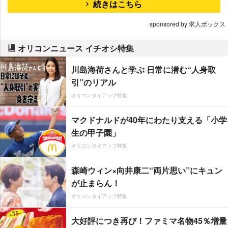
続きはこちら
sponsored by 求人ボックス
オリコンニュース イチオシ特集
川島海荷さんと学ぶ 日常に潜む“人身取
引”のリアル
オリコンタイアップ特集
マクドナルドが40年にわたり支える「小学
生の甲子園」
オリコンタイアップ特集
森崎ウィン×向井康二“両片思い”にキュン
が止まらん！
オリコンタイアップ特集
大好評につき再び！ファミマ名物45％増量