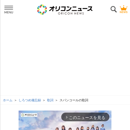
ホーム
しろつめ備忘録
歌詞
スパンコールの歌詞
このニュースを見る
arrow_forward_ios