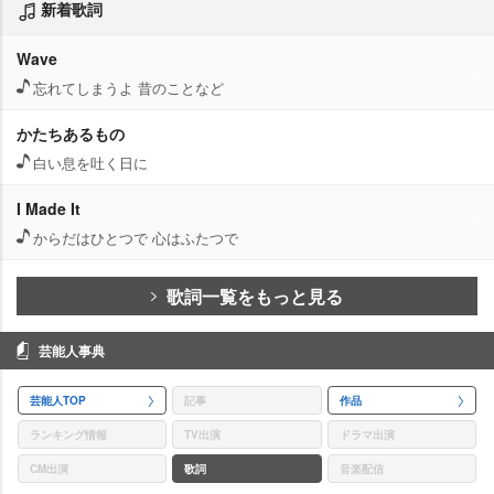
新着歌詞
Wave
忘れてしまうよ 昔のことなど
かたちあるもの
白い息を吐く日に
I Made It
からだはひとつで 心はふたつで
歌詞一覧をもっと見る
芸能人事典
芸能人TOP
記事
作品
ランキング情報
TV出演
ドラマ出演
CM出演
歌詞
音楽配信