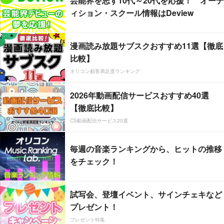
芸能界を志す10代～20代を応援！ オーデ
ィション・スクール情報はDeview
漫画読み放題サブスクおすすめ11選【徹底
比較】
オリコン顧客満足度ランキング
2026年動画配信サービスおすすめ40選
【徹底比較】
CS動画配信サービス20選
毎週の音楽ランキングから、ヒットの推移
をチェック！
試写会、登壇イベント、サインチェキなど
プレゼント！
プレゼント特集