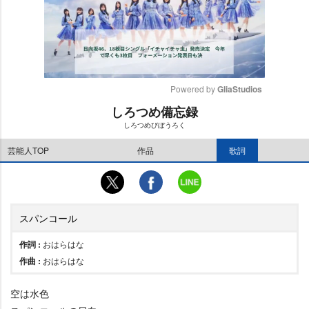
Powered by 
GliaStudios
しろつめ備忘録
M
しろつめびぼうろく
u
t
芸能人TOP
作品
歌詞
e
スパンコール
作詞 :
おはらはな
作曲 :
おはらはな
空は水色