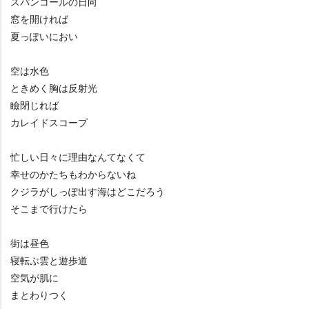
スパンコールの日向
窓を開ければ
夏っぽいにおい
空は水色
ときめく胸は反射光
瞼閉じれば
カレイドスコープ
忙しい日々に理由なんてなくて
幸せのかたちもわからないね
クジラがしっぽ出す海はどこだろう
そこまで行けたら
街は昼色
寝転ぶ雲と遊歩道
空気が肌に
まとわりつく